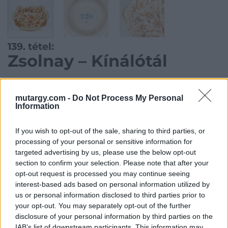
139. tétel:
Zsolnay – Kínálótál
Zsolnay manufaktúra, 9,5 x 23 cm, Porcelánfajansz,
mutargy.com -
Do Not Process My Personal
Information
ívelt szélhajtásokkal, díszfestéssel, 1885-1890
Kategória:
Porcelán, kerámia
If you wish to opt-out of the sale, sharing to third parties, or
processing of your personal or sensitive information for
Kikiáltási ár:
65 000
Ft
targeted advertising by us, please use the below opt-out
section to confirm your selection. Please note that after your
Aukció adatai
opt-out request is processed you may continue seeing
interest-based ads based on personal information utilized by
Aukció neve:
Karácsonyi és Zsolnay Aukció
us or personal information disclosed to third parties prior to
your opt-out. You may separately opt-out of the further
Aukció dátuma: 2025.12.12
disclosure of your personal information by third parties on the
Aukció ideje: 18:00
IAB’s list of downstream participants. This information may