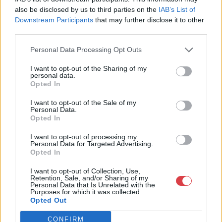
also be disclosed by us to third parties on the
IAB’s List of
Aukció helye: Öttevény, Földváry Kastély
Downstream Participants
that may further disclose it to other
Tételszám: 139
third parties.
Personal Data Processing Opt Outs
Eladó adatai
I want to opt-out of the Sharing of my
Eladó:
Földváry Aukciósház
personal data.
Opted In
Weboldal:
https://foldvaryaukcio.hu/
I want to opt-out of the Sale of my
Personal Data.
Opted In
GALÉRIA TOVÁBBI MŰTÁRGYAI
I want to opt-out of processing my
Personal Data for Targeted Advertising.
Opted In
I want to opt-out of Collection, Use,
Retention, Sale, and/or Sharing of my
Personal Data that Is Unrelated with the
Purposes for which it was collected.
Opted Out
KAPCSOLÓDÓ MŰTÁRGYAK
CONFIRM