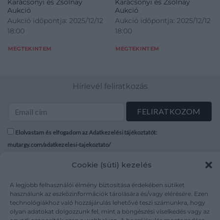
Karácsonyi és Zsolnay
Karácsonyi és Zsolnay
Aukció
Aukció
Aukció időpontja: 2025/12/12
Aukció időpontja: 2025/12/12
18:00
18:00
MEGTEKINTEM
MEGTEKINTEM
Hírlevél feliratkozás
Elolvastam és elfogadom az Adatkezelési tájékoztatót:
mutargy.com/adatkezelesi-tajekoztato/
Cookie (süti) kezelés
Rólunk
Áraink
Médiaajánlat
ÁSZF
A legjobb felhasználói élmény biztosítása érdekében sütiket
Karrier
Adatvédelem
használunk az eszközinformációk tárolására és/vagy elérésére. Ezen
technológiákhoz való hozzájárulás lehetővé teszi számunkra, hogy
Kapcsolat
Impresszum
olyan adatokat dolgozzunk fel, mint a böngészési viselkedés vagy az