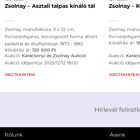
Zsolnay – Asztali talpas kínáló tál
Zsolnay – K
Zsolnay manufaktúra, 9 x 22 cm,
Zsolnay manufa
Porcelánfajansz, korongozott forma áttört
Porcelánfajan
Kikiáltási ár:
1
palásttal és diszfestéssel, 1873 - 1882
Kikiáltási ár:
120 000
Ft
Aukció:
Karácsonyi és Zsolnay Aukció
Aukció:
Karács
Aukció időpontja: 2025/12/12 18:00
Aukció időpont
MEGTEKINTEM
MEGTEKINTEM
Hírlevél felirat
Rólunk
Áraink