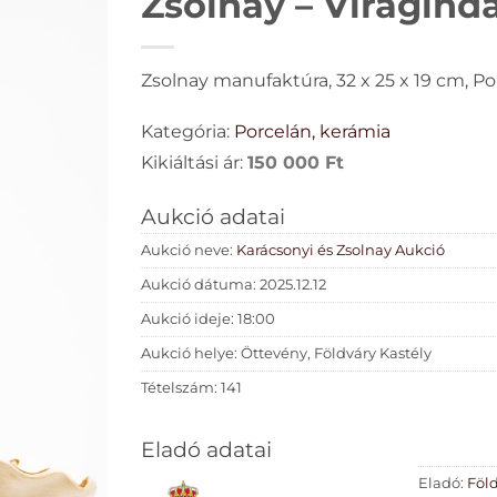
Zsolnay – Virágindá
Zsolnay manufaktúra, 32 x 25 x 19 cm, Po
Kategória:
Porcelán, kerámia
Kikiáltási ár:
150 000
Ft
Aukció adatai
Aukció neve:
Karácsonyi és Zsolnay Aukció
Aukció dátuma: 2025.12.12
Aukció ideje: 18:00
Aukció helye: Öttevény, Földváry Kastély
Tételszám: 141
Eladó adatai
Eladó:
Föl