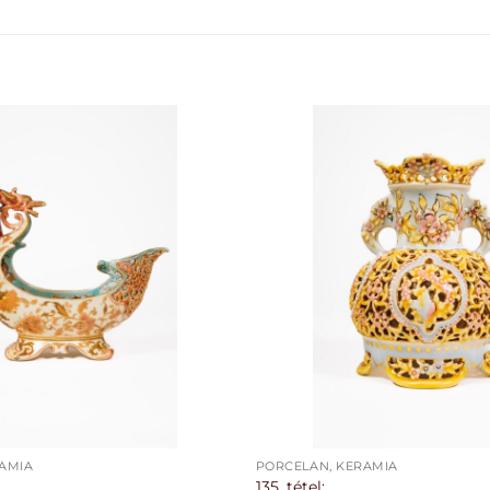
ÁMIA
PORCELÁN, KERÁMIA
135. tétel: