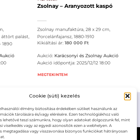
Zsolnay – Aranyozott kaspó
m,
Zsolnay manufaktúra, 28 x 29 cm,
áttört palást,
Porcelánfajansz, 1880-1910
Kikiáltási ár:
180 000
Ft
- 1890
 Aukció
Aukció:
Karácsonyi és Zsolnay Aukció
:00
Aukció időpontja: 2025/12/12 18:00
MEGTEKINTEM
Cookie (süti) kezelés
elhasználói élmény biztosítása érdekében sütiket használunk az
mációk tárolására és/vagy elérésére. Ezen technológiákhoz való
m/adatkezelesi-tajekoztato/
s lehetővé teszi számunkra, hogy olyan adatokat dolgozzunk fel, mint
i viselkedés vagy az egyedi azonosítók ezen a webhelyen. A
ás megtagadása vagy visszavonása bizonyos funkciókat hátrányosan
at.