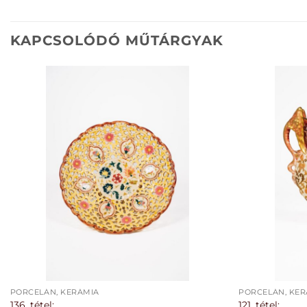
KAPCSOLÓDÓ MŰTÁRGYAK
PORCELÁN, KERÁMIA
PORCELÁN, KER
136. tétel:
121. tétel: