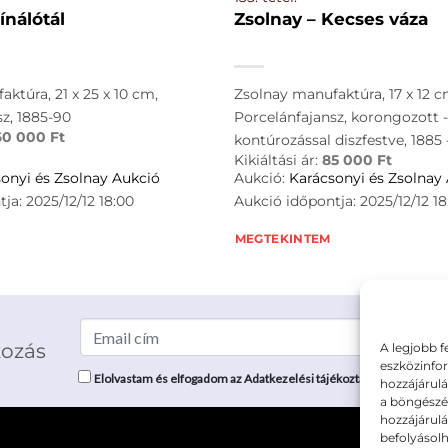
ínálótál
Zsolnay – Kecses váza
ktúra, 21 x 25 x 10 cm,
Zsolnay manufaktúra, 17 x 12 c
sz, 1885-90
Porcelánfajansz, korongozott - 
60 000
Ft
kontúrozással diszfestve, 1885 
Kikiáltási ár:
85 000
Ft
onyi és Zsolnay Aukció
Aukció:
Karácsonyi és Zsolnay
ja: 2025/12/12 18:00
Aukció időpontja: 2025/12/12 18
MEGTEKINTEM
kozás
A legjobb f
eszközinfor
Elolvastam és elfogadom az Adatkezelési tájékoztatót: mutargy.co
hozzájárulá
a böngészés
hozzájárul
befolyásolh