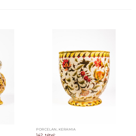
PORCELÁN, KERÁMIA
142. tétel: