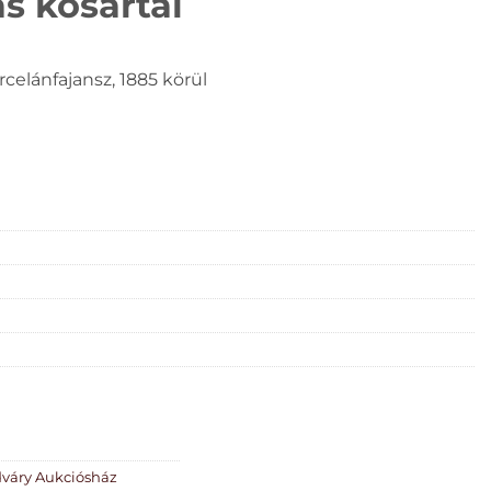
s kosártál
rcelánfajansz, 1885 körül
dváry Aukciósház