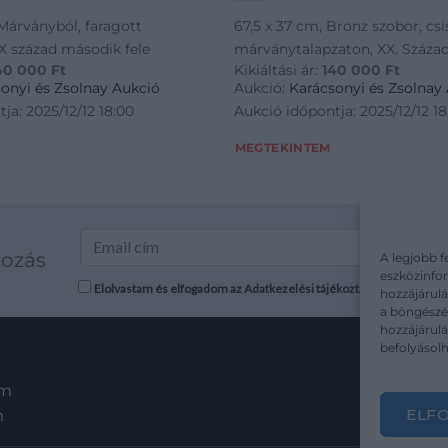
Márványból, faragott
67,5 x 37 cm, Bronz szobor, csi
IX század második fele
márványtalapzaton, XX. Század 
40 000
Ft
Kikiáltási ár:
140 000
Ft
onyi és Zsolnay Aukció
Aukció:
Karácsonyi és Zsolnay
ja: 2025/12/12 18:00
Aukció időpontja: 2025/12/12 18
MEGTEKINTEM
kozás
A legjobb f
eszközinfor
Elolvastam és elfogadom az Adatkezelési tájékoztatót: mutargy.co
hozzájárulá
a böngészés
hozzájárul
befolyásolh
em
ELF
m