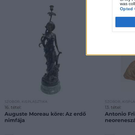
was col
Opted 
SZOBOR, KISPLASZTIKA
SZOBOR, KISPL
16. tétel:
13. tétel:
Auguste Moreau köre: Az erdő
Antonio Fri
nimfája
neoreneszá