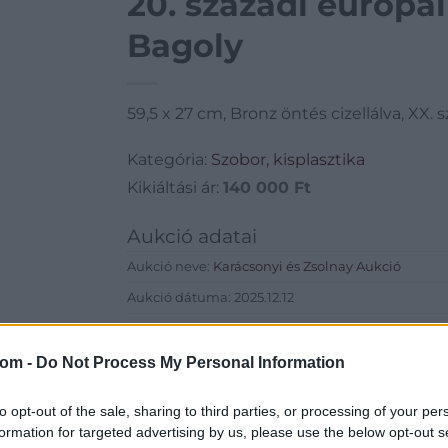
20. századi európa
Bagoly
59,5 x 27 cm, Bronz öntés cizellálva, XX. 
Kategória:
Szobor, kisplasztika
Kikiáltási ár:
140 000
Ft
Aukció adatai
Aukció neve:
Karácsonyi és Zsolnay Aukció
Aukció dátuma: 2025.12.12
Aukció ideje: 18:00
Aukció helye: Öttevény, Földváry Kastély
com -
Do Not Process My Personal Information
Tételszám: 49
to opt-out of the sale, sharing to third parties, or processing of your per
formation for targeted advertising by us, please use the below opt-out s
Eladó adatai