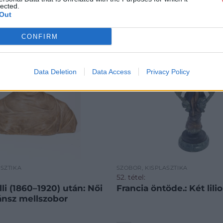
lected.
Out
CONFIRM
Data Deletion
Data Access
Privacy Policy
ASZTIKA
SZOBOR, KISPLASZTIKA
52. tétel:
lli (1860–1920) után: Női
Francia öntöde.: Két lil
nsz mellszobor