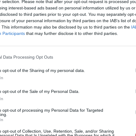
r selection. Please note that after your opt-out request is processed y
eing interest-based ads based on personal information utilized by us or
Eladó:
Föl
disclosed to third parties prior to your opt-out. You may separately opt-
Weboldal:
losure of your personal information by third parties on the IAB’s list of
. This information may also be disclosed by us to third parties on the
IA
Participants
that may further disclose it to other third parties.
GALÉRIA TOVÁBBI MŰTÁRGYAI
l Data Processing Opt Outs
o opt-out of the Sharing of my personal data.
In
o opt-out of the Sale of my Personal Data.
In
to opt-out of processing my Personal Data for Targeted
ing.
In
o opt-out of Collection, Use, Retention, Sale, and/or Sharing
ersonal Data that Is Unrelated with the Purposes for which it