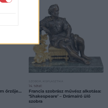
SZOBOR, KISPLASZTIKA
14. tétel:
iom őrzője…
Francia szobrász művész alkotása:
‘Shakespeare’ – Drámaíró ülő
szobra