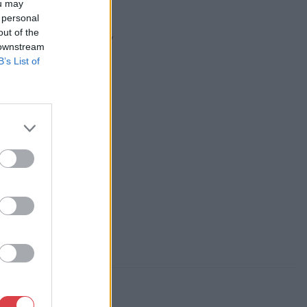
ou may
 personal
dváry Aukciósház
out of the
https://foldvaryaukcio.hu/
 downstream
B’s List of