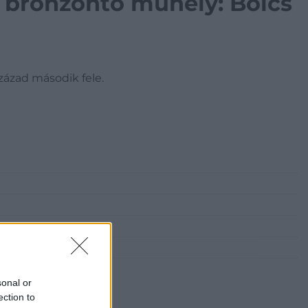
i bronzöntő műhely: Bölcs
század második fele.
sonal or
ection to