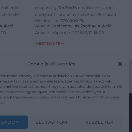
szolt zöld
magasság 30x20x26 cm, Bronz szobor -
első fele.
aranyozott bronz részletekkel, 19.század
Kikiáltási ár:
170 000
Ft
 Aukció
Aukció:
Karácsonyi és Zsolnay Aukció
:00
Aukció időpontja: 2025/12/12 18:00
MEGTEKINTEM
Cookie (süti) kezelés
elhasználói élmény biztosítása érdekében sütiket használunk az
mációk tárolására és/vagy elérésére. Ezen technológiákhoz való
m/adatkezelesi-tajekoztato/
s lehetővé teszi számunkra, hogy olyan adatokat dolgozzunk fel, mint
i viselkedés vagy az egyedi azonosítók ezen a webhelyen. A
ás megtagadása vagy visszavonása bizonyos funkciókat hátrányosan
at.
Kövesse a műtárgy.com-ot
OGADOM
ELUTASÍTOM
RÉSZLETEK