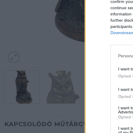
confirm you
continue se
information 
further disc
participants
Downstream 
Persona
I want t
Opted 
I want t
Opted 
I want 
Advertis
Opted 
KAPCSOLÓDÓ MŰTÁRGYAK
I want t
of my P