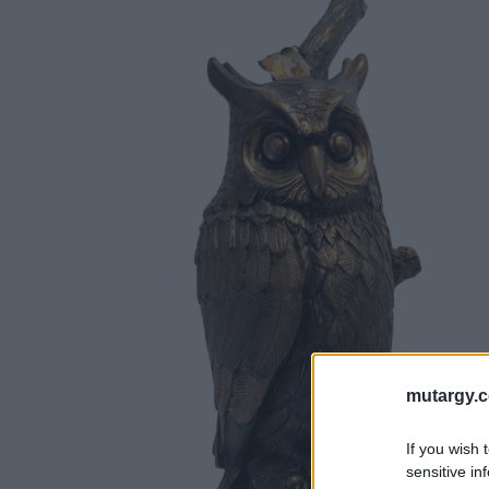
mutargy.
If you wish 
sensitive in