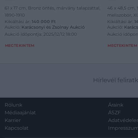
61 x 17 cm, Bronz öntés, márvány talapzattal,
46 x 48,5 cm, 
1890-1910
mellszobor, X
Kikiáltási ár:
140 000
Ft
Kikiáltási ár:
1
Aukció:
Karácsonyi és Zsolnay Aukció
Aukció:
Karács
Aukció időpontja: 2025/12/12 18:00
Aukció időpont
MEGTEKINTEM
MEGTEKINTEM
Hírlevél felirat
Rólunk
Áraink
Médiaajánlat
ÁSZF
Karrier
Adatvédel
Kapcsolat
Impresszu