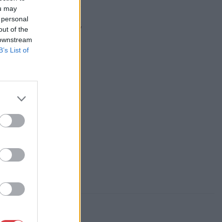
ou may
dváry Aukciósház
 personal
out of the
https://foldvaryaukcio.hu/
 downstream
B’s List of