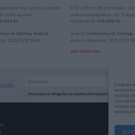
ázas kerámia, Szignó a szobor
67,5 x 37 cm, Bronz szobor, csi
930–1940-es évek
márványtalapzaton, XX. Század 
0 000
Ft
Kikiáltási ár:
140 000
Ft
onyi és Zsolnay Aukció
Aukció:
Karácsonyi és Zsolnay
ja: 2025/12/12 18:00
Aukció időpontja: 2025/12/12 18
MEGTEKINTEM
kozás
A legjobb f
eszközinfor
Elolvastam és elfogadom az Adatkezelési tájékoztatót: mutargy.co
hozzájárulá
a böngészés
hozzájárul
befolyásolh
em
ELF
m