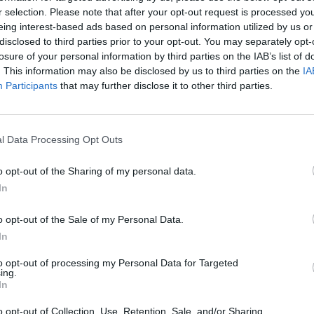
r selection. Please note that after your opt-out request is processed y
Eladó:
Föl
eing interest-based ads based on personal information utilized by us or
disclosed to third parties prior to your opt-out. You may separately opt-
Weboldal:
losure of your personal information by third parties on the IAB’s list of
. This information may also be disclosed by us to third parties on the
IA
Participants
that may further disclose it to other third parties.
GALÉRIA TOVÁBBI MŰTÁRGYAI
l Data Processing Opt Outs
o opt-out of the Sharing of my personal data.
In
o opt-out of the Sale of my Personal Data.
In
to opt-out of processing my Personal Data for Targeted
ing.
In
o opt-out of Collection, Use, Retention, Sale, and/or Sharing