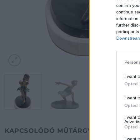
confirm you
continue se
information 
further disc
participants
Downstream 
Persona
I want t
Opted 
I want t
Opted 
I want 
Advertis
Opted 
KAPCSOLÓDÓ MŰTÁRGYAK
I want t