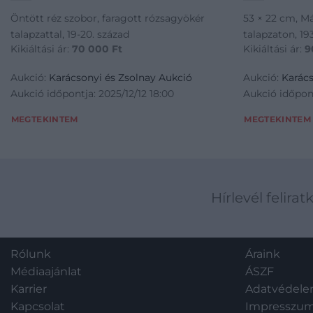
Öntött réz szobor, faragott rózsagyökér
53 × 22 cm, M
talapzattal, 19-20. század
talapzaton, 1
Kikiáltási ár:
70 000
Ft
Kikiáltási ár:
9
Aukció:
Karácsonyi és Zsolnay Aukció
Aukció:
Karács
Aukció időpontja: 2025/12/12 18:00
Aukció időpont
MEGTEKINTEM
MEGTEKINTEM
Hírlevél felirat
Rólunk
Áraink
Médiaajánlat
ÁSZF
Karrier
Adatvédel
Kapcsolat
Impresszu