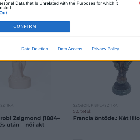
ersonal Data that Is Unrelated with the Purposes for which it
lected.
Out
CONFIRM
Data Deletion
Data Access
Privacy Policy
ASZTIKA
SZOBOR, KISPLASZTIKA
52. tétel:
Strobl Zsigmond (1884–
Francia öntöde.: Két lil
és után – női akt