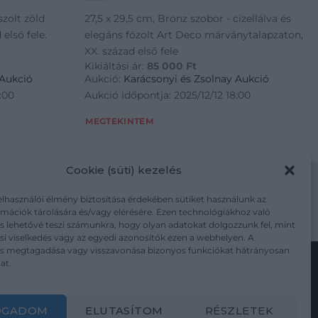
szolt zöld
27,5 x 29,5 cm, Bronz szobor - cizellálva és
első fele.
elegáns fózolt Art Deco márványtalapzaton,
XX. század első fele
Kikiáltási ár:
85 000
Ft
 Aukció
Aukció:
Karácsonyi és Zsolnay Aukció
:00
Aukció időpontja: 2025/12/12 18:00
MEGTEKINTEM
Cookie (süti) kezelés
elhasználói élmény biztosítása érdekében sütiket használunk az
mációk tárolására és/vagy elérésére. Ezen technológiákhoz való
m/adatkezelesi-tajekoztato/
s lehetővé teszi számunkra, hogy olyan adatokat dolgozzunk fel, mint
i viselkedés vagy az egyedi azonosítók ezen a webhelyen. A
ás megtagadása vagy visszavonása bizonyos funkciókat hátrányosan
at.
Kövesse a műtárgy.com-ot
OGADOM
ELUTASÍTOM
RÉSZLETEK