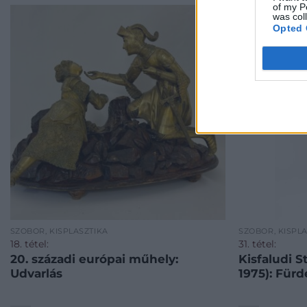
of my P
was col
Opted 
SZOBOR, KISPLASZTIKA
SZOBOR, KISPL
18. tétel:
31. tétel:
20. századi európai műhely:
Kisfaludi 
Udvarlás
1975): Fürd