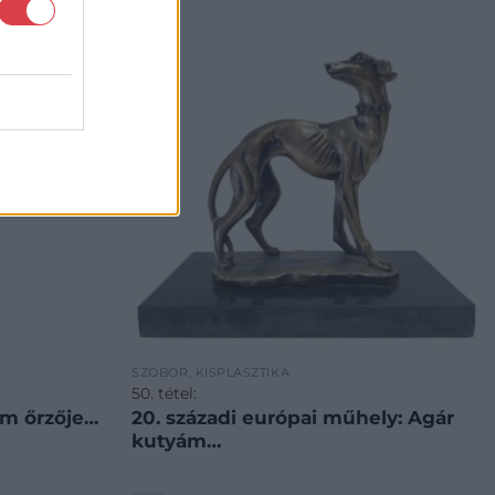
SZOBOR, KISPLASZTIKA
50. tétel:
iom őrzője…
20. századi európai műhely: Agár
kutyám…