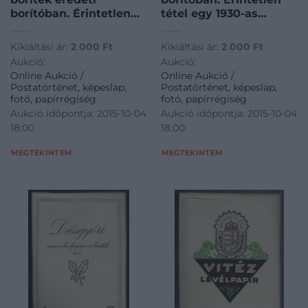
borítóban. Érintetlen
tétel egy 1930-as
tétel egy 1930-as
évekbeli
évekbeli
papírkereskedés
Kikiáltási ár:
2 000
Ft
Kikiáltási ár:
2 000
Ft
papírkereskedés
készletéből ! / Turul 10
Aukció:
Aukció:
készletéből ! / Post 10
pieces of letter paper
Online Aukció /
Online Aukció /
pieces of letter paper
in original package,
Postatörténet, képeslap,
Postatörténet, képeslap,
in original package,
untouched item from a
fotó, papírrégiség
fotó, papírrégiség
untouched item from a
30s paper store!’
Aukció időpontja: 2015-10-04
Aukció időpontja: 2015-10-04
30s paper store!’
18:00
18:00
MEGTEKINTEM
MEGTEKINTEM