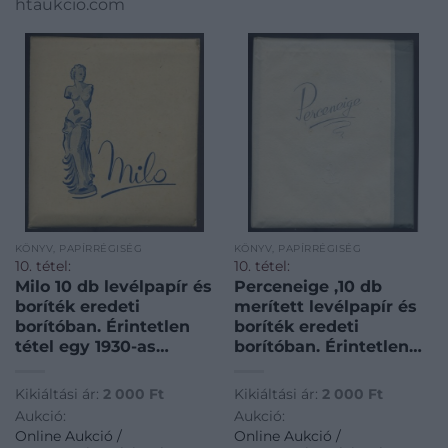
htaukcio.com
KÖNYV, PAPÍRRÉGISÉG
KÖNYV, PAPÍRRÉGISÉG
10. tétel:
10. tétel:
Milo 10 db levélpapír és
Perceneige ,10 db
boríték eredeti
merített levélpapír és
borítóban. Érintetlen
boríték eredeti
tétel egy 1930-as
borítóban. Érintetlen
évekbeli
tétel egy 1930-as
papírkereskedés
évekbeli
Kikiáltási ár:
2 000
Ft
Kikiáltási ár:
2 000
Ft
készletéből ! / Milo 10
papírkereskedés
Aukció:
Aukció:
pieces of letter paper
készletéből ! /
Online Aukció /
Online Aukció /
in original package,
Perceneige 10 pieces of