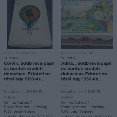
KÖNYV, PAPÍRRÉGISÉG
KÖNYV, PAPÍRRÉGISÉG
50. tétel:
50. tétel:
Corvin, 50db levélpapír
Adria, , 50db levélpapír
és boríték eredeti
és boríték eredeti
dobozban. Érintetlen
dobozban. Érintetlen
tétel egy 1930-as
tétel egy 1930-as
évekbeli
évekbeli
papírkereskedés
papírkereskedés
Kikiáltási ár:
3 000
Ft
Kikiáltási ár:
4 000
Ft
készletéből ! 25*17*5cm
készletéből ! 20*15*5cm
Aukció:
Aukció:
/ CORVIN 50 pieces of
/ ADRIA 50 pieces
Online Aukció /
Online Aukció /
letter paper and cover
letter paper and cover
Postatörténet, képeslap,
Postatörténet, képeslap,
in original box.
in original box,
fotó, papírrégiség
fotó, papírrégiség
Untouched item from a
untouched item from a
Aukció időpontja: 2015-10-04
Aukció időpontja: 2015-10-04