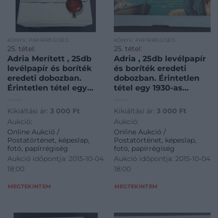
KÖNYV, PAPÍRRÉGISÉG
KÖNYV, PAPÍRRÉGISÉG
25. tétel:
25. tétel:
Adria Merített , 25db
Adria , 25db levélpapír
levélpapír és boríték
és boríték eredeti
eredeti dobozban.
dobozban. Érintetlen
Érintetlen tétel egy
tétel egy 1930-as
1930-as évekbeli
évekbeli
papírkereskedés
papírkereskedés
Kikiáltási ár:
3 000
Ft
Kikiáltási ár:
3 000
Ft
készletéből ! 16*11*4 cm
készletéből ! 16*11*4 cm
Aukció:
Aukció:
/ ADRIA 25 pieces of
/ ADRIA 25 pieces of
Online Aukció /
Online Aukció /
letter paper and cover
letter paper and cover
Postatörténet, képeslap,
Postatörténet, képeslap,
in original box.
in original box.
fotó, papírrégiség
fotó, papírrégiség
Untouched item from a
Untouched item from a
Aukció időpontja: 2015-10-04
Aukció időpontja: 2015-10-04
30s paper shop !’
30s paper shop !’
18:00
18:00
MEGTEKINTEM
MEGTEKINTEM