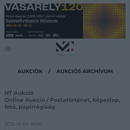
Skip
to
content
AUKCIÓK
/
AUKCIÓS ARCHÍVUM
HT Aukció
Online Aukció / Postatörténet, képeslap,
fotó, papírrégiség
2015-10-04 18:00