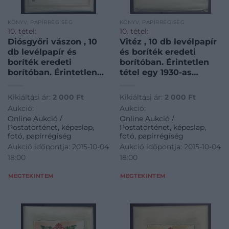
KÖNYV, PAPÍRRÉGISÉG
KÖNYV, PAPÍRRÉGISÉG
10. tétel:
10. tétel:
Diósgyőri vászon , 10
Vitéz , 10 db levélpapír
db levélpapír és
és boríték eredeti
boríték eredeti
borítóban. Érintetlen
borítóban. Érintetlen
tétel egy 1930-as
tétel egy 1930-as
évekbeli
évekbeli
papírkereskedés
Kikiáltási ár:
2 000
Ft
Kikiáltási ár:
2 000
Ft
papírkereskedés
készletéből ! / Vitéz 10
Aukció:
Aukció:
készletéből ! / Diósgyőr
pieces of letter paper
Online Aukció /
Online Aukció /
linen 10 pieces of letter
in original package,
Postatörténet, képeslap,
Postatörténet, képeslap,
paper in original
untouched item from a
fotó, papírrégiség
fotó, papírrégiség
package, untouched
30s paper store!’
Aukció időpontja: 2015-10-04
Aukció időpontja: 2015-10-04
item from a 30s paper
18:00
18:00
store!’
MEGTEKINTEM
MEGTEKINTEM