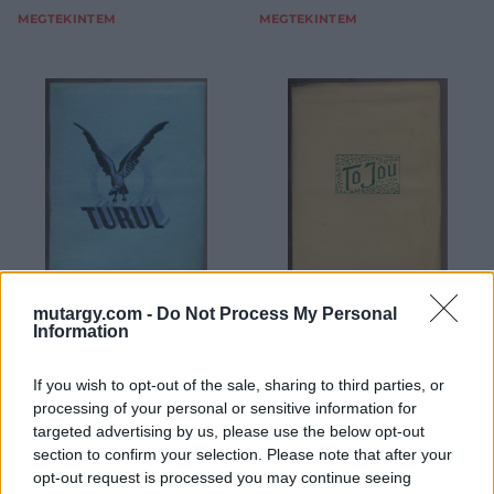
MEGTEKINTEM
MEGTEKINTEM
mutargy.com -
Do Not Process My Personal
KÖNYV, PAPÍRRÉGISÉG
KÖNYV, PAPÍRRÉGISÉG
Information
10. tétel:
10. tétel:
Turul ,10db levélpapír
To You ,10 db levélpapír
és boríték eredeti
és boríték eredeti
If you wish to opt-out of the sale, sharing to third parties, or
borítóban. Érintetlen
borítóban. Érintetlen
processing of your personal or sensitive information for
tétel egy 1930-as
tétel egy 1930-as
targeted advertising by us, please use the below opt-out
évekbeli
évekbeli
section to confirm your selection. Please note that after your
papírkereskedés
papírkereskedés
Kikiáltási ár:
2 000
Ft
Kikiáltási ár:
2 000
Ft
opt-out request is processed you may continue seeing
készletéből ! (nagyobb
készletéből ! (nagyobb