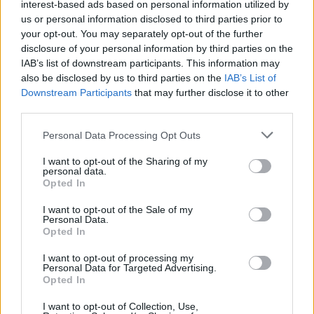
interest-based ads based on personal information utilized by
Aukció:
Aukció:
méret) / Turul 10 pieces
méret) / To You 10
us or personal information disclosed to third parties prior to
Online Aukció /
Online Aukció /
of letter paper in
pieces of letter paper
Postatörténet, képeslap,
Postatörténet, képeslap,
your opt-out. You may separately opt-out of the further
original package,
in original package,
fotó, papírrégiség
fotó, papírrégiség
disclosure of your personal information by third parties on the
untouched item from a
untouched item from a
Aukció időpontja: 2015-10-04
Aukció időpontja: 2015-10-04
IAB’s list of downstream participants. This information may
30s paper store!
30s paper store!
18:00
18:00
also be disclosed by us to third parties on the
IAB’s List of
(bigger size)’
(bigger size)
Downstream Participants
that may further disclose it to other
MEGTEKINTEM
MEGTEKINTEM
third parties.
Personal Data Processing Opt Outs
I want to opt-out of the Sharing of my
personal data.
Opted In
I want to opt-out of the Sale of my
Personal Data.
Opted In
I want to opt-out of processing my
Personal Data for Targeted Advertising.
Opted In
KÖNYV, PAPÍRRÉGISÉG
KÖNYV, PAPÍRRÉGISÉG
10. tétel:
20. tétel:
I want to opt-out of Collection, Use,
Adria ,10 db levélpapír
Adria , 20db levélpapír