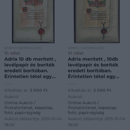
KÖNYV, PAPÍRRÉGISÉG
KÖNYV, PAPÍRRÉGISÉG
10. tétel:
10. tétel:
Adria 10 db merített ,
Adria merített , 10db
levélpapír és boríték
levélpapír és boríték
eredeti borítóban.
eredeti borítóban.
Érintetlen tétel egy
Érintetlen tétel egy
1930-as évekbeli
1930-as évekbeli
papírkereskedés
papírkereskedés
Kikiáltási ár:
2 000
Ft
Kikiáltási ár:
2 000
Ft
készletéből ! / Adria 10
készletéből ! (nagyobb
Aukció:
Aukció:
pieces of letter paper
méret) / 10 pieces of
Online Aukció /
Online Aukció /
in original package,
letter paper in original
Postatörténet, képeslap,
Postatörténet, képeslap,
untouched item from a
package, untouched
fotó, papírrégiség
fotó, papírrégiség
30s paper store!’
item from a 30s paper
Aukció időpontja: 2015-10-04
Aukció időpontja: 2015-10-04
store! (bigger size)’
18:00
18:00