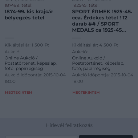
187499. tétel:
192545. tétel:
1874-99. kis krajcár
SPORT ÉRMEK 1925-45.
bélyegzés tétel
cca. Érdekes tétel ! 12
darab ## / SPORT
MEDALS ca 1925-45
interesting item ! 12
pieces
Kikiáltási ár:
1 500
Ft
Kikiáltási ár:
4 500
Ft
Aukció:
Aukció:
Online Aukció /
Online Aukció /
Postatörténet, képeslap,
Postatörténet, képeslap,
fotó, papírrégiség
fotó, papírrégiség
Aukció időpontja: 2015-10-04
Aukció időpontja: 2015-10-04
18:00
18:00
MEGTEKINTEM
MEGTEKINTEM
Hírlevél feliratkozás