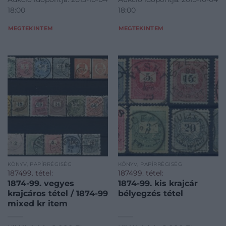
30s paper shop !
30s paper shop 20*15*5
18:00
18:00
20*17*5 cm’
cm’
MEGTEKINTEM
MEGTEKINTEM
KÖNYV, PAPÍRRÉGISÉG
KÖNYV, PAPÍRRÉGISÉG
187499. tétel:
187499. tétel:
1874-99. vegyes
1874-99. kis krajcár
krajcáros tétel / 1874-99
bélyegzés tétel
mixed kr item