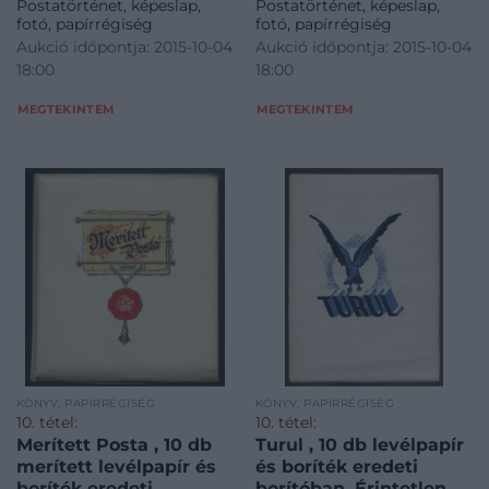
Postatörténet, képeslap,
Postatörténet, képeslap,
untouched item from a
letter paper in original
fotó, papírrégiség
fotó, papírrégiség
30s paper store!’
package, untouched
Aukció időpontja: 2015-10-04
Aukció időpontja: 2015-10-04
item from a 30s paper
18:00
18:00
store!’
MEGTEKINTEM
MEGTEKINTEM
KÖNYV, PAPÍRRÉGISÉG
KÖNYV, PAPÍRRÉGISÉG
10. tétel:
10. tétel:
Merített Posta , 10 db
Turul , 10 db levélpapír
merített levélpapír és
és boríték eredeti
boríték eredeti
borítóban. Érintetlen