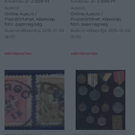
Kikiáltási ár:
2 000
Ft
Kikiáltási ár:
2 000
Ft
Aukció:
Aukció:
Online Aukció /
Online Aukció /
Postatörténet, képeslap,
Postatörténet, képeslap,
fotó, papírrégiség
fotó, papírrégiség
Aukció időpontja: 2015-10-04
Aukció időpontja: 2015-10-04
18:00
18:00
MEGTEKINTEM
MEGTEKINTEM
KÖNYV, PAPÍRRÉGISÉG
KÖNYV, PAPÍRRÉGISÉG