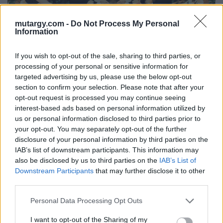
mutargy.com -
Do Not Process My Personal
Information
Beöthy Balázs – Németh Hajnal: Néha Hajnal, Bárhol
Balázs IV., 1997–1999, számítógépes nyomat, vászon
If you wish to opt-out of the sale, sharing to third parties, or
Forrás: Magyar Nemzeti Galéria
processing of your personal or sensitive information for
targeted advertising by us, please use the below opt-out
A tematikus tárlat szekciói olyan témaköröket
section to confirm your selection. Please note that after your
opt-out request is processed you may continue seeing
mutatnak be, melyek ma is frissen és relevánsan
interest-based ads based on personal information utilized by
hatnak. A műalkotásokat a korszakban
us or personal information disclosed to third parties prior to
Magyarországon nagy hatású külföldi alkotók egy-
your opt-out. You may separately opt-out of the further
egy művével helyezték nemzetközi kontextusba.
disclosure of your personal information by third parties on the
IAB’s list of downstream participants. This information may
A kétely felfüggesztése – A művész tekintete 1.,
also be disclosed by us to third parties on the
IAB’s List of
Néprajzi Múzeum
Downstream Participants
that may further disclose it to other
third parties.
2023. november 30. – 2024. június 22.
Personal Data Processing Opt Outs
Albert Ádám, Kristóf Krisztián és Trapp Dominika
I want to opt-out of the Sharing of my