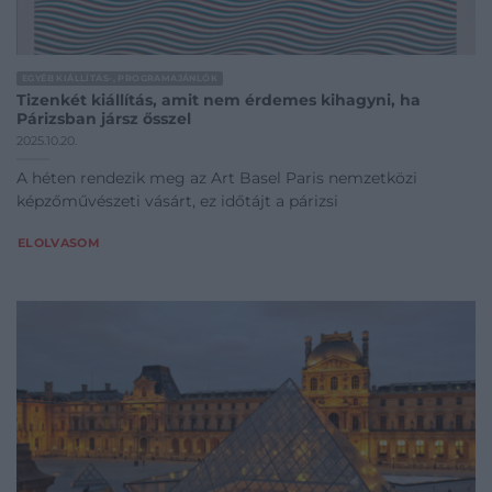
EGYÉB KIÁLLÍTÁS-, PROGRAMAJÁNLÓK
Tizenkét kiállítás, amit nem érdemes kihagyni, ha
Párizsban jársz ősszel
2025.10.20.
A héten rendezik meg az Art Basel Paris nemzetközi
képzőművészeti vásárt, ez időtájt a párizsi
ELOLVASOM