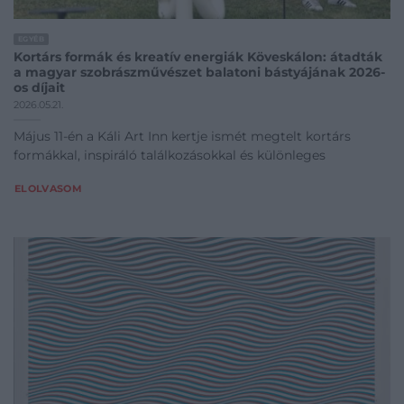
EGYÉB
Kortárs formák és kreatív energiák Köveskálon: átadták
a magyar szobrászművészet balatoni bástyájának 2026-
os díjait
2026.05.21.
Május 11-én a Káli Art Inn kertje ismét megtelt kortárs
formákkal, inspiráló találkozásokkal és különleges
ELOLVASOM