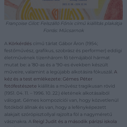
Françoise Gilot: Felszálló Főnix című kiállítás plakátja
Forrás: Műcsarnok
A
Körkérdés
című tárlat Gábor Áron (1954;
festőművész, grafikus, szobrász és performer) eddigi
életművének tizenhárom fő témájából hármat
mutat be: a ’80-as és a ’90-es években készült
műveire, valamint a legújabb alkotásira fókuszál.
A
kéz és a test emlékezete: Gémes Péter
fotófestészete
kiállítás a művész tragikusan rövid
(1951. 04. 11. – 1996. 10. 22.) életének alkotásaiból
válogat. Gémes kompozíciói van, hogy közvetlenül
fotókból állnak és van, hogy a lefényképezett
alakjait szórópisztollyal rajzolta föl a nagyméretű
vásznakra. A
Reigl Judit és a második párizsi iskola