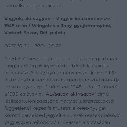
kiemelkedő hazai tárlatot.
Vagyok, aki vagyok – Magyar képzőművészet
1945 után / Válogatás a Jáky-gyűjteményből,
Várkert Bazár, Déli palota
2023. 10. 14. – 2024. 06. 22.
A YBL6 Művészeti Térben tekinthető meg a hazai
műgyűjtés egyik legismertebb kollekciójának
válogatása. A Jáky-gyűjtemény részét képező 120
festmény hat tematikus termen keresztül mutatja
be a magyar képzőművészet 1945 utáni történetét
a 1990-es évekig. A
„Vagyok, aki vagyok”
című
kiállítás különlegessége, hogy stílusirányzatoktól
függetlenül képes felmutatni a kelet-nyugat
közötti párbeszéd jegyeit a korszak összes uralkodó
vagy éppen rejtőzködő művészeti alkotásában.