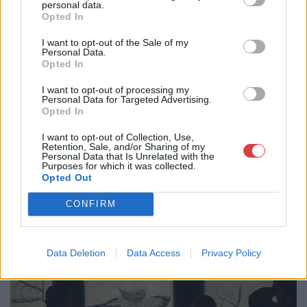
personal data.
képzőművészek a Néprajzi Múzeum meghívására
Opted In
három éven keresztül dolgoztak együtt múzeumi
kutatókkal. A szemináriumok, raktárbejárások, közös
I want to opt-out of the Sale of my
Personal Data.
elvonulások és intenzív párbeszédek
Opted In
eredményeként múzeumi témákat, kortárs
I want to opt-out of processing my
kérdéseket, gyűjteményi tárgyakat és saját
Personal Data for Targeted Advertising.
alkotásokat építettek össze: egy-egy installatív
Opted In
művészeti munkába, végül egy összehangolt térbe
I want to opt-out of Collection, Use,
és kiállításba. A tárlat egyúttal első epizódja a
Retention, Sale, and/or Sharing of my
Personal Data that Is Unrelated with the
Néprajzi Múzeum MaDok programja által
Purposes for which it was collected.
Opted Out
indított Művész tekintete című sorozatnak, amely
már a 2024 májusában nyíló állandó gyűjteményi
CONFIRM
kiállításhoz kapcsolódik.
Data Deletion
Data Access
Privacy Policy