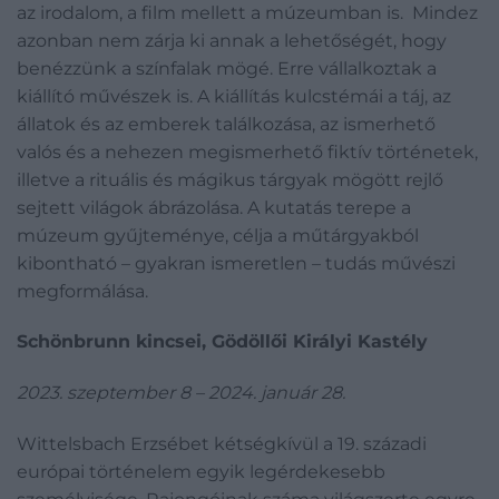
az irodalom, a film mellett a múzeumban is. Mindez
azonban nem zárja ki annak a lehetőségét, hogy
benézzünk a színfalak mögé. Erre vállalkoztak a
kiállító művészek is. A kiállítás kulcstémái a táj, az
állatok és az emberek találkozása, az ismerhető
valós és a nehezen megismerhető fiktív történetek,
illetve a rituális és mágikus tárgyak mögött rejlő
sejtett világok ábrázolása. A kutatás terepe a
múzeum gyűjteménye, célja a műtárgyakból
kibontható – gyakran ismeretlen – tudás művészi
megformálása.
Schönbrunn kincsei, Gödöllői Királyi Kastély
2023. szeptember 8 – 2024. január 28.
Wittelsbach Erzsébet kétségkívül a 19. századi
európai történelem egyik legérdekesebb