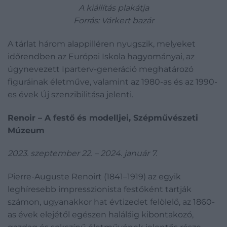
A kiállítás plakátja
Forrás: Várkert bazár
A tárlat három alappilléren nyugszik, melyeket
időrendben az Európai Iskola hagyományai, az
úgynevezett Iparterv-generáció meghatározó
figuráinak életműve, valamint az 1980-as és az 1990-
es évek Új szenzibilitása jelenti.
Renoir – A festő és modelljei, Szépművészeti
Múzeum
2023. szeptember 22. – 2024. január 7.
Pierre-Auguste Renoirt (1841–1919) az egyik
leghíresebb impresszionista festőként tartják
számon, ugyanakkor hat évtizedet felölelő, az 1860-
as évek elejétől egészen haláláig kibontakozó,