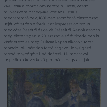
gazdag és sokszínű életművének jelentős része
kívül esik a mozgalom keretein. Fiatal, kezdő
művészként bár egyike volt az új stílus
megteremtőinek, 1881-ben sorsdöntő olaszországi
útját követően elfordult az impresszionizmus
megközelítésétől és célkitűzéseitől. Renoir azoban
még élete végén, a 20. század első évtizedeiben is
kísérletező és megújulásra képes alkotó tudott
maradni, aki páratlan festőiségével, lenyűgöző
termékenységével, példaértékű kitartásával
inspirálta a következő generáció nagy alakjait.