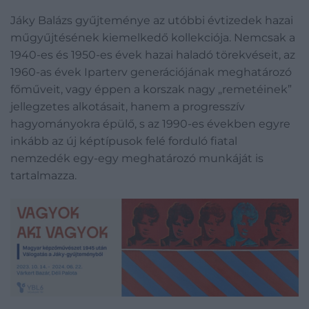
Jáky Balázs gyűjteménye az utóbbi évtizedek hazai
műgyűjtésének kiemelkedő kollekciója. Nemcsak a
1940-es és 1950-es évek hazai haladó törekvéseit, az
1960-as évek Iparterv generációjának meghatározó
főműveit, vagy éppen a korszak nagy „remetéinek”
jellegzetes alkotásait, hanem a progresszív
hagyományokra épülő, s az 1990-es években egyre
inkább az új képtípusok felé forduló fiatal
nemzedék egy-egy meghatározó munkáját is
tartalmazza.