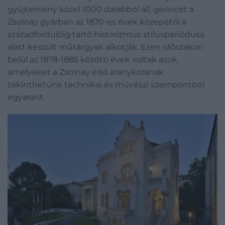
gyűjtemény közel 1000 darabból áll, gerincét a
Zsolnay gyárban az 1870-es évek közepétől a
századfordulóig tartó historizmus stílusperiódusa
alatt készült műtárgyak alkotják. Ezen időszakon
belül az 1878-1885 közötti évek voltak azok,
amelyeket a Zsolnay első aranykorának
tekinthetünk technikai és művészi szempontból
egyaránt.