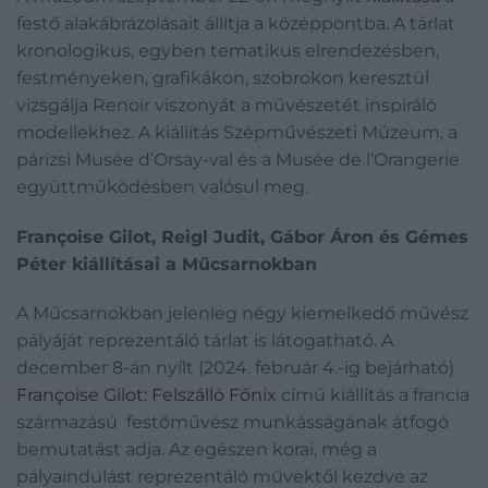
festő alakábrázolásait állítja a középpontba. A tárlat
kronologikus, egyben tematikus elrendezésben,
festményeken, grafikákon, szobrokon keresztül
vizsgálja Renoir viszonyát a művészetét inspiráló
modellekhez. A kiállítás Szépművészeti Múzeum, a
párizsi Musée d’Orsay-val és a Musée de l’Orangerie
együttműködésben valósul meg.
Françoise Gilot, Reigl Judit, Gábor Áron és Gémes
Péter kiállításai a Műcsarnokban
A Műcsarnokban jelenleg négy kiemelkedő művész
pályáját reprezentáló tárlat is látogatható. A
december 8-án nyílt (2024. február 4.-ig bejárható)
Françoise Gilot: Felszálló Főnix
című kiállítás a francia
származású festőművész munkásságának átfogó
bemutatást adja. Az egészen korai, még a
pályaindulást reprezentáló művektől kezdve az