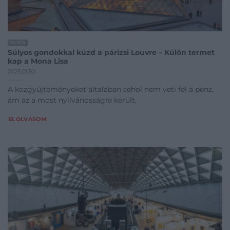
EGYÉB
Súlyos gondokkal küzd a párizsi Louvre – Külön termet
kap a Mona Lisa
2025.01.30.
A közgyűjteményeket általában sehol nem veti fel a pénz,
ám az a most nyilvánosságra került,
ELOLVASOM