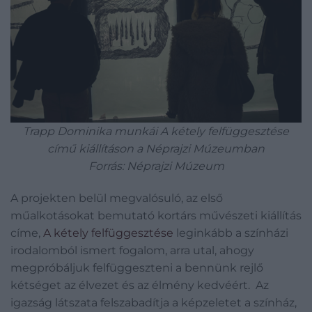
Trapp Dominika munkái A kétely felfüggesztése
című kiállításon a Néprajzi Múzeumban
Forrás: Néprajzi Múzeum
A projekten belül megvalósuló, az első
műalkotásokat bemutató kortárs művészeti kiállítás
címe,
A kétely felfüggesztése
leginkább a színházi
irodalomból ismert fogalom, arra utal, ahogy
megpróbáljuk felfüggeszteni a bennünk rejlő
kétséget az élvezet és az élmény kedvéért. Az
igazság látszata felszabadítja a képzeletet a színház,