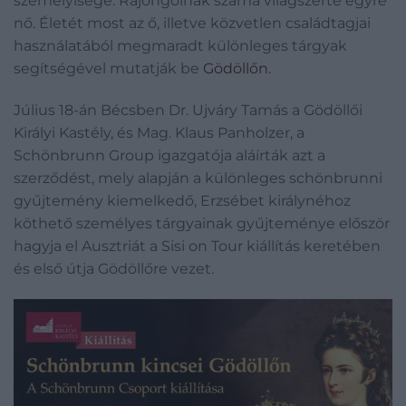
személyisége. Rajongóinak száma világszerte egyre
nő. Életét most az ő, illetve közvetlen családtagjai
használatából megmaradt különleges tárgyak
segítségével mutatják be
Gödöllőn
.
Július 18-án Bécsben Dr. Ujváry Tamás a Gödöllői
Királyi Kastély, és Mag. Klaus Panholzer, a
Schönbrunn Group igazgatója aláírták azt a
szerződést, mely alapján a különleges schönbrunni
gyűjtemény kiemelkedő, Erzsébet királynéhoz
köthető személyes tárgyainak gyűjteménye először
hagyja el Ausztriát a Sisi on Tour kiállítás keretében
és első útja Gödöllőre vezet.