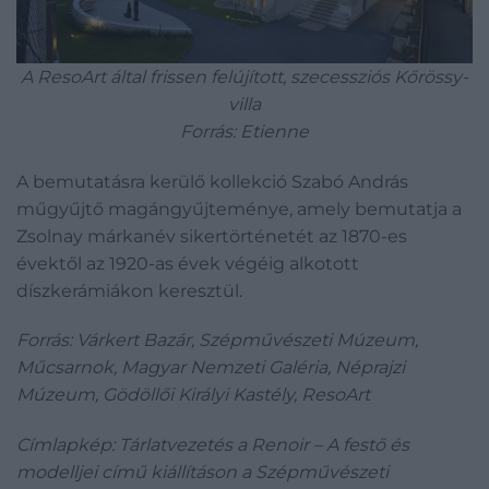
A ResoArt által frissen felújított, szecessziós Kőrössy-
villa
Forrás: Etienne
A bemutatásra kerülő kollekció Szabó András
műgyűjtő magángyűjteménye, amely bemutatja a
Zsolnay márkanév sikertörténetét az 1870-es
évektől az 1920-as évek végéig alkotott
díszkerámiákon keresztül.
Forrás: Várkert Bazár, Szépművészeti Múzeum,
Műcsarnok, Magyar Nemzeti Galéria, Néprajzi
Múzeum, Gödöllői Királyi Kastély, ResoArt
Címlapkép: Tárlatvezetés a Renoir – A festő és
modelljei című kiállításon a Szépművészeti