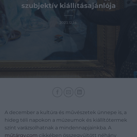
szubjektív kiállításajánlója
2023.12.14.
A december a kultúra és művészetek ünnepe is, a
hideg téli napokon a múzeumok és kiállítótermek
színt varázsolhatnak a mindennapjainkba. A
műtárgy.com
cikkében összegyűjtött néhány