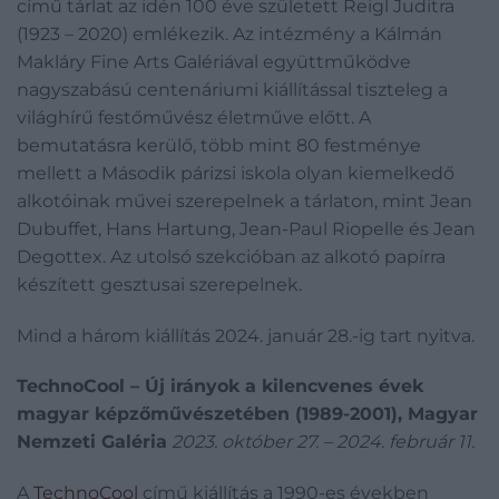
című tárlat az idén 100 éve született Reigl Juditra
(1923 – 2020) emlékezik. Az intézmény a Kálmán
Makláry Fine Arts Galériával együttműködve
nagyszabású centenáriumi kiállítással tiszteleg a
világhírű festőművész életműve előtt. A
bemutatásra kerülő, több mint 80 festménye
mellett a Második párizsi iskola olyan kiemelkedő
alkotóinak művei szerepelnek a tárlaton, mint Jean
Dubuffet, Hans Hartung, Jean-Paul Riopelle és Jean
Degottex. Az utolsó szekcióban az alkotó papírra
készített gesztusai szerepelnek.
Mind a három kiállítás 2024. január 28.-ig tart nyitva.
TechnoCool – Új irányok a kilencvenes évek
magyar képzőművészetében (1989-2001), Magyar
Nemzeti Galéria
2023. október 27. – 2024. február 11.
A
TechnoCool
című kiállítás a 1990-es években