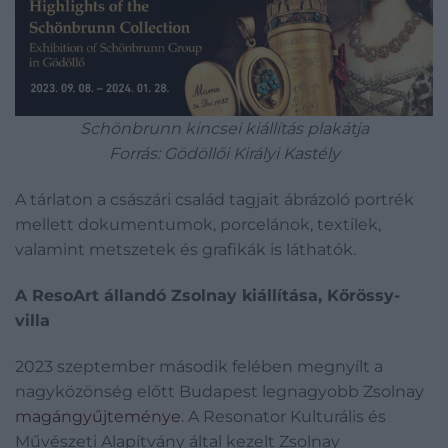
Schönbrunn kincsei kiállítás plakátja
Forrás: Gödöllői Királyi Kastély
A tárlaton a császári család tagjait ábrázoló portrék
mellett dokumentumok, porcelánok, textilek,
valamint metszetek és grafikák is láthatók.
A ResoArt állandó Zsolnay kiállítása, Kőrössy-
villa
2023 szeptember második felében megnyílt a
nagyközönség előtt Budapest legnagyobb Zsolnay
magángyűjteménye
. A Resonator Kulturális és
Művészeti Alapítvány által kezelt Zsolnay