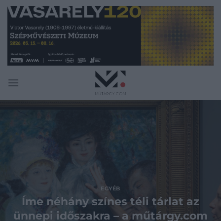
Skip
to
content
EGYÉB
Íme néhány színes téli tárlat az
ünnepi időszakra – a műtárgy.com