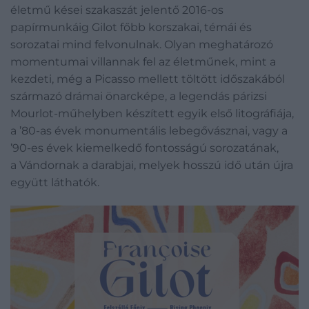
életmű kései szakaszát jelentő 2016-os
papírmunkáig Gilot főbb korszakai, témái és
sorozatai mind felvonulnak. Olyan meghatározó
momentumai villannak fel az életműnek, mint a
kezdeti, még a Picasso mellett töltött időszakából
származó drámai önarcképe, a legendás párizsi
Mourlot-műhelyben készített egyik első litográfiája,
a ’80-as évek monumentális lebegővásznai, vagy a
’90-es évek kiemelkedő fontosságú sorozatának,
a Vándornak a darabjai, melyek hosszú idő után újra
együtt láthatók.