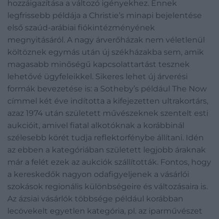
hozzáigazítása a változó igényekhez. Ennek
legfrissebb példája a Christie’s minapi bejelentése
első szaúd-arábiai fiókintézményének
megnyitásáról. A nagy árverőházak nem véletlenül
költöznek egymás után új székházakba sem, amik
magasabb minőségű kapcsolattartást tesznek
lehetővé ügyfeleikkel. Sikeres lehet új árverési
formák bevezetése is: a Sotheby’s például The Now
címmel két éve indította a kifejezetten ultrakortárs,
azaz 1974 után született művészeknek szentelt esti
aukcióit, amivel fiatal alkotóknak a korábbinál
szélesebb körét tudja reflektorfénybe állítani. Idén
az ebben a kategóriában született legjobb áraknak
már a felét ezek az aukciók szállították. Fontos, hogy
a kereskedők nagyon odafigyeljenek a vásárlói
szokások regionális különbségeire és változásaira is.
Az ázsiai vásárlók többsége például korábban
lecövekelt egyetlen kategória, pl. az iparművészet