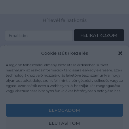
Hírlevél feliratkozás
Elolvastam és elfogadom az Adatkezelési tájékoztatót:
Cookie (süti) kezelés
mutargy.com/adatkezelesi-tajekoztato/
A legjobb felhasználói élmény biztosítása érdekében sütiket
Rólunk
Áraink
használunk az eszközinformációk tárolására és/vagy elérésére. Ezen
technológiákhoz való hozzájárulás lehetővé teszi számunkra, hogy
Médiaajánlat
ÁSZF
olyan adatokat dolgozzunk fel, mint a böngészési viselkedés vagy az
Karrier
Adatvédelem
egyedi azonosítók ezen a webhelyen. A hozzájárulás megtagadása
Kapcsolat
Impresszum
vagy visszavonása bizonyos funkciókat hátrányosan befolyásolhat.
Kövesse a műtárgy.com-ot
ELFOGADOM
ELUTASÍTOM