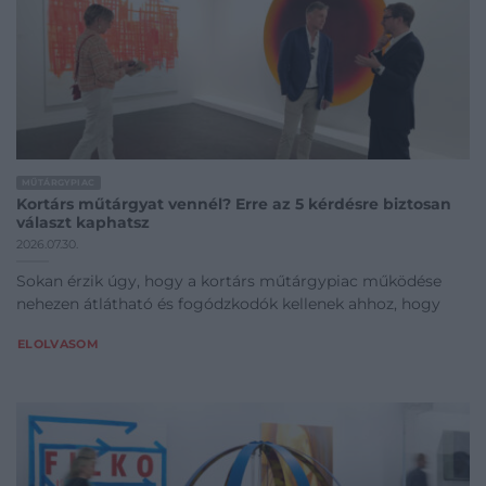
MŰTÁRGYPIAC
Kortárs műtárgyat vennél? Erre az 5 kérdésre biztosan
választ kaphatsz
2026.07.30.
Sokan érzik úgy, hogy a kortárs műtárgypiac működése
nehezen átlátható és fogódzkodók kellenek ahhoz, hogy
ELOLVASOM