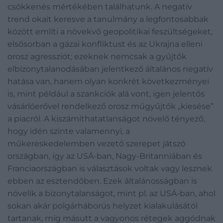
csökkenés mértékében találhatunk. A negatív
trend okait keresve a tanulmány a legfontosabbak
között említi a növekvő geopolitikai feszültségeket,
elsősorban a gázai konfliktust és az Ukrajna elleni
orosz agressziót; ezeknek nemcsak a gyűjtők
elbizonytalanodásában jelentkező általános negatív
hatása van, hanem olyan konkrét következményei
is, mint például a szankciók alá vont, igen jelentős
vásárlóerővel rendelkező orosz műgyűjtők „kiesése”
a piacról. A kiszámíthatatlanságot növelő tényező,
hogy idén szinte valamennyi, a
műkereskedelemben vezető szerepet játszó
országban, így az USÁ-ban, Nagy-Britanniában és
Franciaországban is választások voltak vagy lesznek
ebben az esztendőben. Ezek általánosságban is
növelik a bizonytalanságot, mint pl. az USÁ-ban, ahol
sokan akár polgárháborús helyzet kialakulásától
tartanak, míg másutt a vagyonos rétegek aggódnak