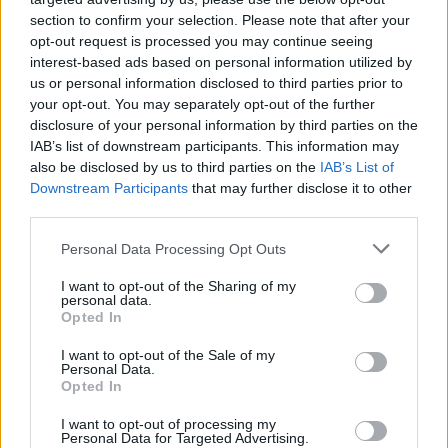
kal esett vissza. (Az említett számok csak a nyilvános
section to confirm your selection. Please note that after your
opt-out request is processed you may continue seeing
művészeti aukciók eredményeit tartalmazzák, a
interest-based ads based on personal information utilized by
private sales és az egyéb üzletágak forgalmát nem.)
us or personal information disclosed to third parties prior to
your opt-out. You may separately opt-out of the further
A forgalom visszaesése nem azonos mértékű a
disclosure of your personal information by third parties on the
különböző korokban született művek esetében. A
IAB’s list of downstream participants. This information may
régi mestereknél – ennek a kategóriának a
also be disclosed by us to third parties on the
IAB’s List of
Downstream Participants
that may further disclose it to other
teljesítménye függ a legerőteljesebben a kínálattól
third parties.
– a csökkenés 38%, az impresszionista és modern
mestereknél 23%, a háború utáni és kortárs
Personal Data Processing Opt Outs
kategóriában 21%, míg az ultrakortárs kategóriában
I want to opt-out of the Sharing of my
39%. Talán ez utóbbi szám a legaggasztóbb, ha
personal data.
abból indulunk ki, hogy e kategória iránt a fiatal
Opted In
gyűjtők érdeklődnek a leginkább. Úgy tűnik,
I want to opt-out of the Sale of my
megnyerésükre az aukciósházaknak saját jövőjük
Personal Data.
Opted In
biztosítása érdekében nagyobb figyelmet kell
fordítaniuk.
I want to opt-out of processing my
Personal Data for Targeted Advertising.