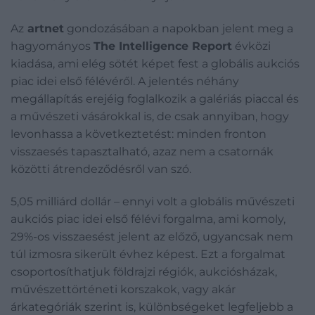
Az
artnet
gondozásában a napokban jelent meg a
hagyományos
The Intelligence Report
évközi
kiadása, ami elég sötét képet fest a globális aukciós
piac idei első félévéről. A jelentés néhány
megállapítás erejéig foglalkozik a galériás piaccal és
a művészeti vásárokkal is, de csak annyiban, hogy
levonhassa a következtetést: minden fronton
visszaesés tapasztalható, azaz nem a csatornák
közötti átrendeződésről van szó.
5,05 milliárd dollár – ennyi volt a globális művészeti
aukciós piac idei első félévi forgalma, ami komoly,
29%-os visszaesést jelent az előző, ugyancsak nem
túl izmosra sikerült évhez képest. Ezt a forgalmat
csoportosíthatjuk földrajzi régiók, aukciósházak,
művészettörténeti korszakok, vagy akár
árkategóriák szerint is, különbségeket legfeljebb a