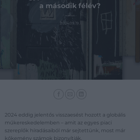
a második félév?
2024.09.19.
2024 eddig jelentős visszaesést hozott a globális
műkereskedelemben – amit az egyes piaci
szereplők híradásaiból már sejtettünk, most már
kőkemény számok bizonyítják.