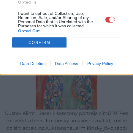
Opted In
I want to opt-out of Collection, Use,
Retention, Sale, and/or Sharing of my
Personal Data that Is Unrelated with the
Purposes for which it was collected.
Opted Out
CONFIRM
Data Deletion
Data Access
Privacy Policy
Gustav Klimt: Lieser kisasszony portréja című 1917-es
művéért a bécsi Im Kinsky aukciósháznál 41,1 millió
dollárt adtak. Az Auktionshaus im Kinsky jóvoltából