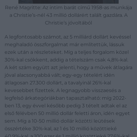
René Magritte: Az intim barát című 1958-as munkája
a Christie’s-nél 43 millió dollárért talált gazdára. A
Christie’s jóvoltából
A legfontosabb számot, az 5 milliárd dollárt kevéssel
meghaladó összforgalmat már említettük, lássuk
ezek után a részleteket. Míg a teljes forgalom közel
30%-kal csökkent, addig a tételszám csak 4,8%-kal.
A két szám együtt azt jelenti, hogy a művek átlagára
jóval alacsonyabbá vált; egy-egy tételért idén
átlagosan 27.300 dollárt, a tavalyinál 26%-kal
kevesebbet fizettek. A legnagyobb visszaesés a
legfelső árkategóriákban tapasztalható: míg 2022-
ben 13, egy évvel később pedig 3 tételt adtak el az
első félévben 50 millió dollár feletti áron, idén egyet
sem. Míg a 10-50 millió dollár közötti leütések
összértéke 30%-kal, az 1 és 10 millió közöttieké
40,9%-kal, a 100 ezer és 1 millió közöttieké 27,6%-kal