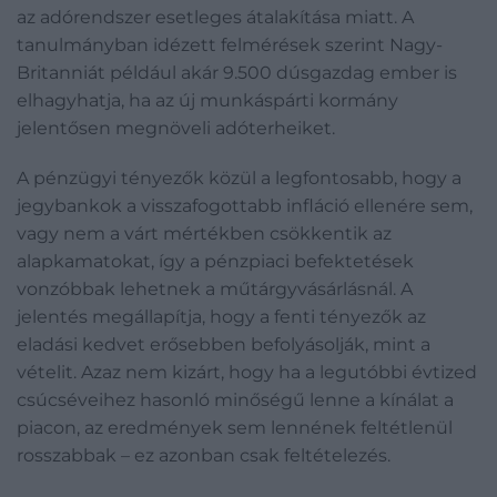
az adórendszer esetleges átalakítása miatt. A
tanulmányban idézett felmérések szerint Nagy-
Britanniát például akár 9.500 dúsgazdag ember is
elhagyhatja, ha az új munkáspárti kormány
jelentősen megnöveli adóterheiket.
A pénzügyi tényezők közül a legfontosabb, hogy a
jegybankok a visszafogottabb infláció ellenére sem,
vagy nem a várt mértékben csökkentik az
alapkamatokat, így a pénzpiaci befektetések
vonzóbbak lehetnek a műtárgyvásárlásnál. A
jelentés megállapítja, hogy a fenti tényezők az
eladási kedvet erősebben befolyásolják, mint a
vételit. Azaz nem kizárt, hogy ha a legutóbbi évtized
csúcséveihez hasonló minőségű lenne a kínálat a
piacon, az eredmények sem lennének feltétlenül
rosszabbak – ez azonban csak feltételezés.