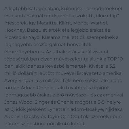
A legtöbb kategóriában, különösen a moderneknél
és a kortársaknál rendszerint a szokott „blue chip”
mesterek, így Magritte, Klimt, Monet, Warhol,
Hockney, Basquiat érték el a legjobb árakat és
Picasso és Yayoi Kusama mellett ők szerepelnek a
legnagyobb összforgalmat bonyolítók
élmezőnyében is. Az ultrakortársaknál viszont
többségükben olyan művészeket találunk a TOP 10-
ben, akik idehaza kevésbé ismertek. Kivétel a 3,2
millió dollárért leütött művével listavezető amerikai
Avery Singer, a 3 millióval tőle nem sokkal elmaradó
román Adrian Ghenie – aki továbbra is régiónk
legmagasabb árakat elérő művésze – és az amerikai
Jonas Wood. Singer és Ghenie mögött a 3-5. helyre
az új idők jeleként Lynette Yiadom-Boakye, Njideka
Akunyili Crosby és Toyin Ojih Odutola személyében
három színesbőrű női alkotó került.