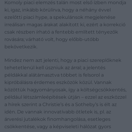
Komoly piaci elemzés talán most első ízben mondja
ki, igaz, inkább körülírva, hogy a néhány évvel
ezelőtti piaci hype, a spekulánsok megjelenése
irreálisan magas árakat alakított ki, ezért a korrekció
csak részben írható a fentebb említett tényezők
rovására; várható volt, hogy előbb-utóbb
bekövetkezik.
Mindez nem azt jelenti, hogy a piaci szereplőknek
tehetetlenül kell úszniuk az árral; a jelentés
példákkal alátámasztva többet is felsorol a
kipróbálásra érdemes eszközök közül. Vannak
közöttük hagyományosak, így a költségcsökkentés,
például létszámleépítések útján – ezzel az eszközzel
a hírek szerint a Christie’s és a Sotheby’s is élt az
idén. De vannak innovatívabb ötletek is, pl. az
árverési jutalékok finomhangolása, esetleges
csökkentése, vagy a képviseleti hálózat gyors