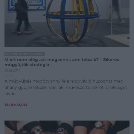
MŰGYŰJTÉS MŰTÁRGYPIAC
Miért nem elég azt megvenni, ami tetszik? – Sikeres
műgyűjtők stratégiái
2026.07.14.
A műgyűjtés mögött annyiféle motiváció húzódhat meg,
ahány gyűjtő létezik. Van, aki művészettörténeti örökséget
kíván
ELOLVASOM