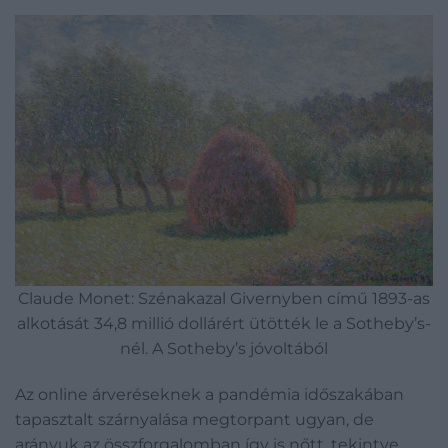
Claude Monet: Szénakazal Givernyben című 1893-as
alkotását 34,8 millió dollárért ütötték le a Sotheby’s-
nél. A Sotheby’s jóvoltából
Az online árveréseknek a pandémia időszakában
tapasztalt szárnyalása megtorpant ugyan, de
arányuk az összforgalomban így is nőtt, tekintve,