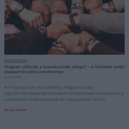
MŰTÁRGYPIAC
Hogyan változik a luxuskarórák világa? – A Deloitte svájci
óraiparról szóló tanulmánya
2026.07.08.
A műtárgy.com és a Deloitte Magyarország
együttműködésének részeként rendszeresen mutatjuk be a
nemzetközi műkincspiacot és luxusszektort érintő
ELOLVASOM