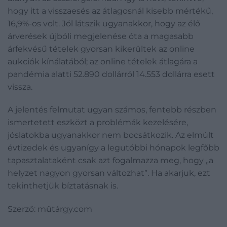
hogy itt a visszaesés az átlagosnál kisebb mértékű,
16,9%-os volt. Jól látszik ugyanakkor, hogy az élő
árverések újbóli megjelenése óta a magasabb
árfekvésű tételek gyorsan kikerültek az online
aukciók kínálatából; az online tételek átlagára a
pandémia alatti 52.890 dollárról 14.553 dollárra esett
vissza.
A jelentés felmutat ugyan számos, fentebb részben
ismertetett eszközt a problémák kezelésére,
jóslatokba ugyanakkor nem bocsátkozik. Az elmúlt
évtizedek és ugyanígy a legutóbbi hónapok legfőbb
tapasztalataként csak azt fogalmazza meg, hogy „a
helyzet nagyon gyorsan változhat”. Ha akarjuk, ezt
tekinthetjük bíztatásnak is.
Szerző: műtárgy.com