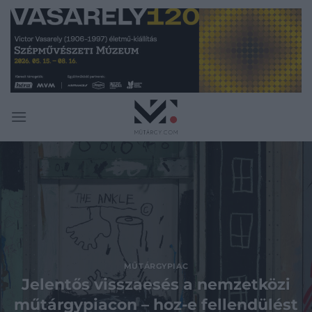
Skip
to
content
MŰTÁRGYPIAC
Jelentős visszaesés a nemzetközi
műtárgypiacon – hoz-e fellendülést