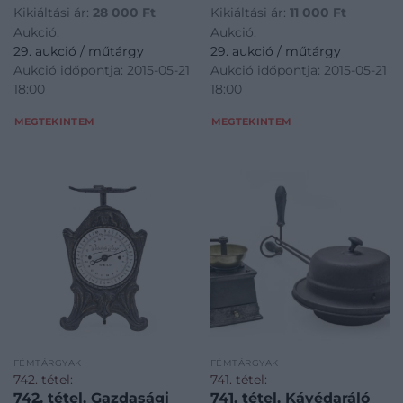
Kikiáltási ár:
28 000
Ft
Kikiáltási ár:
11 000
Ft
Aukció:
Aukció:
29. aukció / műtárgy
29. aukció / műtárgy
Aukció időpontja: 2015-05-21
Aukció időpontja: 2015-05-21
18:00
18:00
MEGTEKINTEM
MEGTEKINTEM
FÉMTÁRGYAK
FÉMTÁRGYAK
742. tétel:
741. tétel:
742. tétel, Gazdasági
741. tétel, Kávédaráló