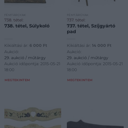
FÉMTÁRGYAK
FÉMTÁRGYAK
738. tétel:
737. tétel:
738. tétel, Súlykoló
737. tétel, Szíjgyártó
pad
Kikiáltási ár:
6 000
Ft
Kikiáltási ár:
14 000
Ft
Aukció:
Aukció:
29. aukció / műtárgy
29. aukció / műtárgy
Aukció időpontja: 2015-05-21
Aukció időpontja: 2015-05-21
18:00
18:00
MEGTEKINTEM
MEGTEKINTEM