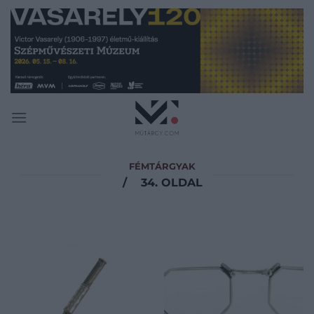
Skip
to
content
FÉMTÁRGYAK
/
34. OLDAL