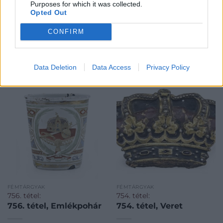
Aukció:
Aukció:
Purposes for which it was collected.
Opted Out
29. aukció / műtárgy
29. aukció / műtárgy
Aukció időpontja: 2015-05-21
Aukció időpontja: 2015-05-21
CONFIRM
18:00
18:00
MEGTEKINTEM
MEGTEKINTEM
Data Deletion
Data Access
Privacy Policy
FÉMTÁRGYAK
FÉMTÁRGYAK
756. tétel:
754. tétel:
756. tétel, Emlékpohár
754. tétel, Veret