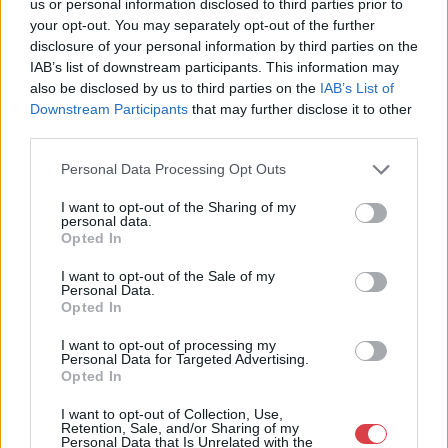
29. aukció / műtárgy
29. aukció / műtárgy
us or personal information disclosed to third parties prior to
Aukció időpontja: 2015-05-21
Aukció időpontja: 2015-05-21
your opt-out. You may separately opt-out of the further
18:00
18:00
disclosure of your personal information by third parties on the
IAB’s list of downstream participants. This information may
MEGTEKINTEM
MEGTEKINTEM
also be disclosed by us to third parties on the
IAB’s List of
Downstream Participants
that may further disclose it to other
third parties.
Personal Data Processing Opt Outs
I want to opt-out of the Sharing of my
personal data.
Opted In
I want to opt-out of the Sale of my
Personal Data.
Opted In
I want to opt-out of processing my
FÉMTÁRGYAK
FÉMTÁRGYAK
Personal Data for Targeted Advertising.
771. tétel:
770. tétel:
Opted In
771. tétel, Tányér pár
770. tétel, Tányér pár
I want to opt-out of Collection, Use,
Retention, Sale, and/or Sharing of my
Kikiáltási ár:
24 000
Ft
Kikiáltási ár:
22 000
Ft
Personal Data that Is Unrelated with the