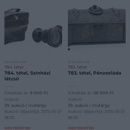
FÉMTÁRGYAK
FÉMTÁRGYAK
784. tétel:
783. tétel:
784. tétel, Színházi
783. tétel, Pénzesláda
látcső
Kikiáltási ár:
9 000
Ft
Kikiáltási ár:
28 000
Ft
Aukció:
Aukció:
29. aukció / műtárgy
29. aukció / műtárgy
Aukció időpontja: 2015-05-21
Aukció időpontja: 2015-05-21
18:00
18:00
MEGTEKINTEM
MEGTEKINTEM