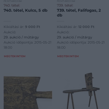
FÉMTÁRGYAK
FÉMTÁRGYAK
740. tétel:
739. tétel:
740. tétel, Kulcs, 5 db
739. tétel, Falifogas, 2
db
Kikiáltási ár:
9 000
Ft
Kikiáltási ár:
12 000
Ft
Aukció:
Aukció:
29. aukció / műtárgy
29. aukció / műtárgy
Aukció időpontja: 2015-05-21
Aukció időpontja: 2015-05-21
18:00
18:00
MEGTEKINTEM
MEGTEKINTEM