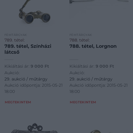
FÉMTÁRGYAK
FÉMTÁRGYAK
789. tétel:
788. tétel:
789. tétel, Színházi
788. tétel, Lorgnon
látcső
Kikiáltási ár:
9 000
Ft
Kikiáltási ár:
9 000
Ft
Aukció:
Aukció:
29. aukció / műtárgy
29. aukció / műtárgy
Aukció időpontja: 2015-05-21
Aukció időpontja: 2015-05-21
18:00
18:00
MEGTEKINTEM
MEGTEKINTEM