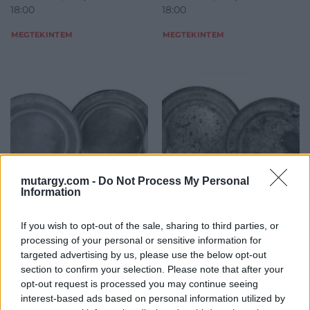
18:00
18:00
MEGTEKINTEM
MEGTEKINTEM
mutargy.com -
Do Not Process My Personal
Information
FÉMTÁRGYAK
FÉMTÁRGYAK
If you wish to opt-out of the sale, sharing to third parties, or
773. tétel:
772. tétel:
processing of your personal or sensitive information for
773. tétel, Tányér, 4 db
772. tétel, Tányér, 4 db
targeted advertising by us, please use the below opt-out
section to confirm your selection. Please note that after your
Kikiáltási ár:
38 000
Ft
Kikiáltási ár:
36 000
Ft
opt-out request is processed you may continue seeing
Aukció:
Aukció:
interest-based ads based on personal information utilized by