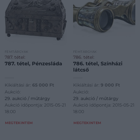
FÉMTÁRGYAK
FÉMTÁRGYAK
787. tétel:
786. tétel:
787. tétel, Pénzesláda
786. tétel, Színházi
látcső
Kikiáltási ár:
65 000
Ft
Kikiáltási ár:
9 000
Ft
Aukció:
Aukció:
29. aukció / műtárgy
29. aukció / műtárgy
Aukció időpontja: 2015-05-21
Aukció időpontja: 2015-05-21
18:00
18:00
MEGTEKINTEM
MEGTEKINTEM