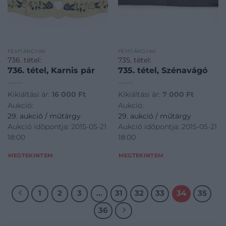
FÉMTÁRGYAK
FÉMTÁRGYAK
736. tétel:
735. tétel:
736. tétel, Karnis pár
735. tétel, Szénavágó
Kikiáltási ár:
16 000
Ft
Kikiáltási ár:
7 000
Ft
Aukció:
Aukció:
29. aukció / műtárgy
29. aukció / műtárgy
Aukció időpontja: 2015-05-21
Aukció időpontja: 2015-05-21
18:00
18:00
MEGTEKINTEM
MEGTEKINTEM
1
2
3
…
31
32
33
34
35
36