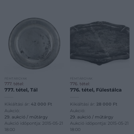
FÉMTÁRGYAK
FÉMTÁRGYAK
777. tétel:
776. tétel:
777. tétel, Tál
776. tétel, Fülestálca
Kikiáltási ár:
42 000
Ft
Kikiáltási ár:
28 000
Ft
Aukció:
Aukció:
29. aukció / műtárgy
29. aukció / műtárgy
Aukció időpontja: 2015-05-21
Aukció időpontja: 2015-05-21
18:00
18:00