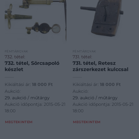
FÉMTÁRGYAK
FÉMTÁRGYAK
732. tétel:
731. tétel:
732. tétel, Sörcsapoló
731. tétel, Retesz
készlet
zárszerkezet kulccsal
Kikiáltási ár:
18 000
Ft
Kikiáltási ár:
18 000
Ft
Aukció:
Aukció:
29. aukció / műtárgy
29. aukció / műtárgy
Aukció időpontja: 2015-05-21
Aukció időpontja: 2015-05-21
18:00
18:00
MEGTEKINTEM
MEGTEKINTEM