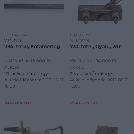
FÉMTÁRGYAK
FÉMTÁRGYAK
734. tétel:
733. tétel:
734. tétel, Kofamérleg
733. tétel, Gyalu, 2db
Kikiáltási ár:
16 000
Ft
Kikiáltási ár:
14 000
Ft
Aukció:
Aukció:
29. aukció / műtárgy
29. aukció / műtárgy
Aukció időpontja: 2015-05-21
Aukció időpontja: 2015-05-21
18:00
18:00
MEGTEKINTEM
MEGTEKINTEM