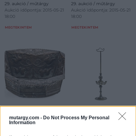
29. aukció / műtárgy
29. aukció / műtárgy
Aukció időpontja: 2015-05-21
Aukció időpontja: 2015-05-21
18:00
18:00
MEGTEKINTEM
MEGTEKINTEM
FÉMTÁRGYAK
FÉMTÁRGYAK
723. tétel:
703. tétel:
mutargy.com -
Do Not Process My Personal
723. tétel,
703. tétel, Olajlámpás
Information
Szenteltvíztartó