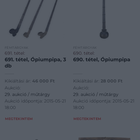
FÉMTÁRGYAK
FÉMTÁRGYAK
691. tétel:
690. tétel:
691. tétel, Ópiumpipa, 3
690. tétel, Ópiumpipa
db
Kikiáltási ár:
46 000
Ft
Kikiáltási ár:
28 000
Ft
Aukció:
Aukció:
29. aukció / műtárgy
29. aukció / műtárgy
Aukció időpontja: 2015-05-21
Aukció időpontja: 2015-05-21
18:00
18:00
MEGTEKINTEM
MEGTEKINTEM