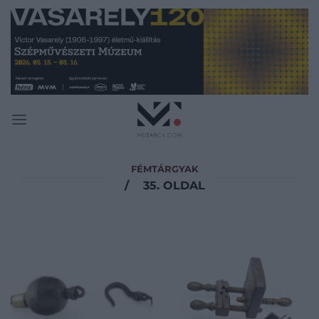
Skip
to
content
FÉMTÁRGYAK
/
35. OLDAL