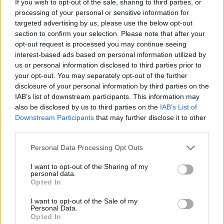
If you wish to opt-out of the sale, sharing to third parties, or
Kikiáltási ár:
26 000
Ft
Kikiáltási ár:
12 000
Ft
processing of your personal or sensitive information for
Aukció:
Aukció:
targeted advertising by us, please use the below opt-out
29. aukció / műtárgy
29. aukció / műtárgy
section to confirm your selection. Please note that after your
Aukció időpontja: 2015-05-21
Aukció időpontja: 2015-05-21
opt-out request is processed you may continue seeing
18:00
18:00
interest-based ads based on personal information utilized by
us or personal information disclosed to third parties prior to
MEGTEKINTEM
MEGTEKINTEM
your opt-out. You may separately opt-out of the further
disclosure of your personal information by third parties on the
IAB’s list of downstream participants. This information may
also be disclosed by us to third parties on the
IAB’s List of
Downstream Participants
that may further disclose it to other
third parties.
Personal Data Processing Opt Outs
I want to opt-out of the Sharing of my
personal data.
Opted In
I want to opt-out of the Sale of my
FÉMTÁRGYAK
FÉMTÁRGYAK
Personal Data.
702. tétel:
701. tétel:
Opted In
702. tétel, Olajlámpás
701. tétel, Olajlámpás