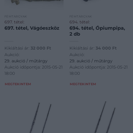
FÉMTÁRGYAK
FÉMTÁRGYAK
697. tétel:
694. tétel:
697. tétel, Vágóeszköz
694. tétel, Ópiumpipa,
2 db
Kikiáltási ár:
32 000
Ft
Kikiáltási ár:
34 000
Ft
Aukció:
Aukció:
29. aukció / műtárgy
29. aukció / műtárgy
Aukció időpontja: 2015-05-21
Aukció időpontja: 2015-05-21
18:00
18:00
MEGTEKINTEM
MEGTEKINTEM