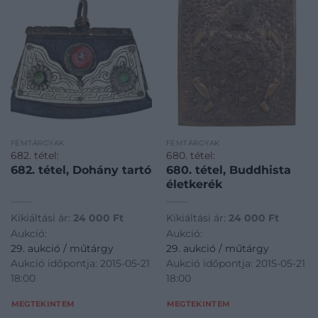
FÉMTÁRGYAK
FÉMTÁRGYAK
682. tétel:
680. tétel:
682. tétel, Dohány tartó
680. tétel, Buddhista
életkerék
Kikiáltási ár:
24 000
Ft
Kikiáltási ár:
24 000
Ft
Aukció:
Aukció:
29. aukció / műtárgy
29. aukció / műtárgy
Aukció időpontja: 2015-05-21
Aukció időpontja: 2015-05-21
18:00
18:00
MEGTEKINTEM
MEGTEKINTEM