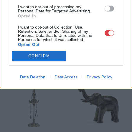
I want to opt-out of processing my
Personal Data for Targeted Advertising.
Kikiáltási ár:
18 000
Ft
Kikiáltási ár:
17 000
Ft
Opted In
Aukció:
Aukció:
29. aukció / műtárgy
29. aukció / műtárgy
I want to opt-out of Collection, Use,
Retention, Sale, and/or Sharing of my
Aukció időpontja: 2015-05-21
Aukció időpontja: 2015-05-21
Personal Data that Is Unrelated with the
18:00
18:00
Purposes for which it was collected.
Opted Out
MEGTEKINTEM
MEGTEKINTEM
CONFIRM
Data Deletion
Data Access
Privacy Policy