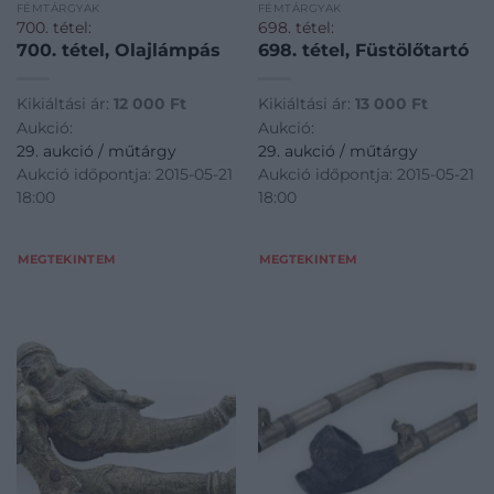
FÉMTÁRGYAK
FÉMTÁRGYAK
700. tétel:
698. tétel:
700. tétel, Olajlámpás
698. tétel, Füstölőtartó
Kikiáltási ár:
12 000
Ft
Kikiáltási ár:
13 000
Ft
Aukció:
Aukció:
29. aukció / műtárgy
29. aukció / műtárgy
Aukció időpontja: 2015-05-21
Aukció időpontja: 2015-05-21
18:00
18:00
MEGTEKINTEM
MEGTEKINTEM