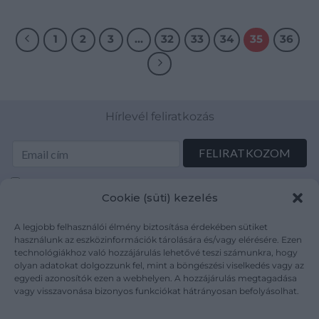
1
2
3
…
32
33
34
35
36
Hírlevél feliratkozás
Elolvastam és elfogadom az Adatkezelési tájékoztatót:
Cookie (süti) kezelés
mutargy.com/adatkezelesi-tajekoztato/
A legjobb felhasználói élmény biztosítása érdekében sütiket
Rólunk
Áraink
használunk az eszközinformációk tárolására és/vagy elérésére. Ezen
technológiákhoz való hozzájárulás lehetővé teszi számunkra, hogy
Médiaajánlat
ÁSZF
olyan adatokat dolgozzunk fel, mint a böngészési viselkedés vagy az
Karrier
Adatvédelem
egyedi azonosítók ezen a webhelyen. A hozzájárulás megtagadása
Kapcsolat
Impresszum
vagy visszavonása bizonyos funkciókat hátrányosan befolyásolhat.