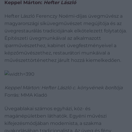
Keppel Márton:
Hefter László
Hefter László Ferenczy Noémi-díjas üvegművész a
magyarországi síküvegművészet megújítója és az
üvegrestaurálás tradíciójának elkötelezett folytatója.
Építészeti üvegmunkáival az alkalmazott
iparművészethez, kabinet üvegfestményeivel a
képzőművészethez, restaurátori munkáival a
művészettörténethez járult hozzá kiemelkedően.
Keppel Márton: Hefter László c. könyvének borítója
Forrás: MMA Kiadó
Üvegablakai számos egyházi, köz- és
magánépületben láthatók. Egyéni művészi
kifejezésmódjában modernista, a szakma
gyakorlásában tradicionalista. Az üveg és fény