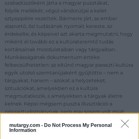
szabadúszóként járta a magyar pusztákat,
folyók mellékét, végül vándorútjai a kelet
sztyeppéire vezettek. Bármerre járt, az ember
alapvető, ősi tudásának nyomait kereste, az
érdekelte, és képeivel azt akarta megmutatni, hogy
miként él tovább ez a kultúrateremtő tudás
kortársainak mozdulataiban vagy tárgyaiban.
Munkásságának dokumentum értéke
felbecsülhetetlen: az eltűnő magyar paraszti kultúra
egyik utolsó szemtanújaként gyűjtötte – nem a
tárgyakat, hanem – azokat a helyzeteket,
szituációkat, amelyekben ez a kultúra
megmutatkozik, s amelyekben a tárgyak életre
kelnek. Képei mégsem puszta illusztrációi a
néprajztudománynak, nem egy sosem volt múlt
romantikus emlékképei.
mutargy.com -
Do Not Process My Personal
Information