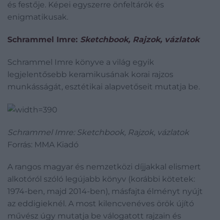
és festője. Képei egyszerre önfeltárók és
enigmatikusak.
Schrammel Imre:
Sketchbook
, Rajzok, vázlatok
Schrammel Imre könyve a világ egyik
legjelentősebb keramikusának korai rajzos
munkásságát, esztétikai alapvetőseit mutatja be.
Schrammel Imre: Sketchbook, Rajzok, vázlatok
Forrás: MMA Kiadó
A rangos magyar és nemzetközi díjjakkal elismert
alkotóról szóló legújabb könyv (korábbi kötetek:
1974-ben, majd 2014-ben), másfajta élményt nyújt
az eddigieknél. A most kilencvenéves örök újító
művész úgy mutatja be válogatott rajzain és