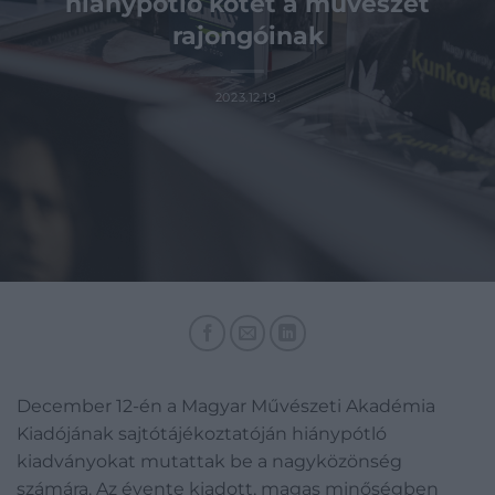
hiánypótló kötet a művészet
rajongóinak
2023.12.19.
December 12-én a Magyar Művészeti Akadémia
Kiadójának sajtótájékoztatóján hiánypótló
kiadványokat mutattak be a nagyközönség
számára. Az évente kiadott, magas minőségben