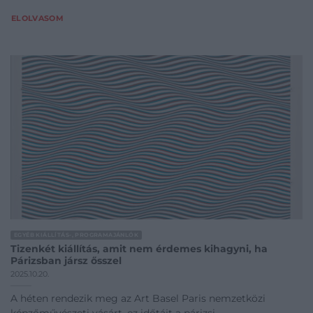
ELOLVASOM
EGYÉB KIÁLLÍTÁS-, PROGRAMAJÁNLÓK
Tizenkét kiállítás, amit nem érdemes kihagyni, ha
Párizsban jársz ősszel
2025.10.20.
A héten rendezik meg az Art Basel Paris nemzetközi
képzőművészeti vásárt, ez időtájt a párizsi