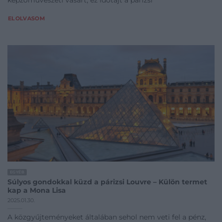
ELOLVASOM
EGYÉB
Súlyos gondokkal küzd a párizsi Louvre – Külön termet
kap a Mona Lisa
2025.01.30.
A közgyűjteményeket általában sehol nem veti fel a pénz,