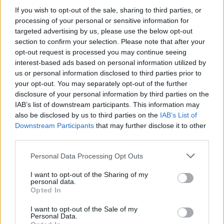
If you wish to opt-out of the sale, sharing to third parties, or
Nagy Károly Zsolt: Kunkovács c. könyvének borítója
processing of your personal or sensitive information for
Forrás: MMA Kiadó
targeted advertising by us, please use the below opt-out
section to confirm your selection. Please note that after your
A
Kunkovács
című album egy elképesztő fotós
opt-out request is processed you may continue seeing
életmű bemutatása, ahol a monográfus több mint
interest-based ads based on personal information utilized by
us or personal information disclosed to third parties prior to
200 fotó bemutatásával illusztrálja, miként ér össze
your opt-out. You may separately opt-out of the further
az alkotó munkáiban fotóművészet és
disclosure of your personal information by third parties on the
néprajztudomány.
IAB’s list of downstream participants. This information may
also be disclosed by us to third parties on the
IAB’s List of
Fábián László:
Szemadám György,
Quodlibet
Downstream Participants
that may further disclose it to other
third parties.
Szemadám György önművelőként lépett színre a
Personal Data Processing Opt Outs
magyar festészetben – még az elmúlt század
hetvenes éveinek elején. Akarva-akaratlan
I want to opt-out of the Sharing of my
personal data.
egyszerre szervezője is lett a formálódó magyar új
Opted In
avantgárdnak, amelynek eszmeiségét, gondolati
frissességét máig őrzi jellegzetes festményeiben,
I want to opt-out of the Sale of my
Personal Data.
assemblage-aiban vagy éppen műfajilag