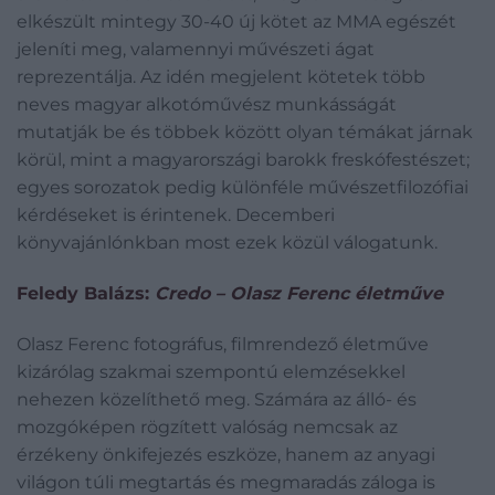
elkészült mintegy 30-40 új kötet az MMA egészét
jeleníti meg, valamennyi művészeti ágat
reprezentálja. Az idén megjelent kötetek több
neves magyar alkotóművész munkásságát
mutatják be és többek között olyan témákat járnak
körül, mint a magyarországi barokk freskófestészet;
egyes sorozatok pedig különféle művészetfilozófiai
kérdéseket is érintenek. Decemberi
könyvajánlónkban most ezek közül válogatunk.
Feledy Balázs:
Credo
– Olasz Ferenc életműve
Olasz Ferenc fotográfus, filmrendező életműve
kizárólag szakmai szempontú elemzésekkel
nehezen közelíthető meg. Számára az álló- és
mozgóképen rögzített valóság nemcsak az
érzékeny önkifejezés eszköze, hanem az anyagi
világon túli megtartás és megmaradás záloga is