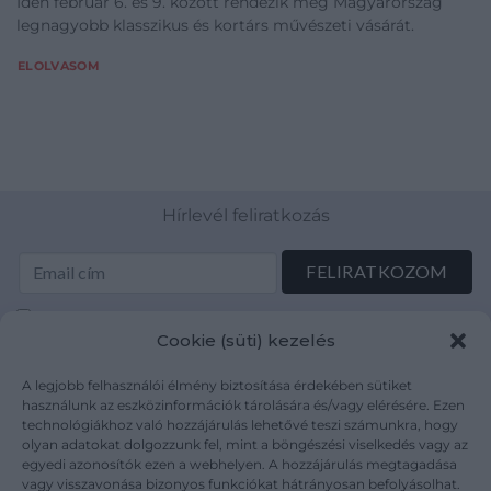
Idén február 6. és 9. között rendezik meg Magyarország
legnagyobb klasszikus és kortárs művészeti vásárát.
ELOLVASOM
Hírlevél feliratkozás
Elolvastam és elfogadom az Adatkezelési tájékoztatót:
Cookie (süti) kezelés
mutargy.com/adatkezelesi-tajekoztato/
A legjobb felhasználói élmény biztosítása érdekében sütiket
Rólunk
Áraink
használunk az eszközinformációk tárolására és/vagy elérésére. Ezen
technológiákhoz való hozzájárulás lehetővé teszi számunkra, hogy
Médiaajánlat
ÁSZF
olyan adatokat dolgozzunk fel, mint a böngészési viselkedés vagy az
Karrier
Adatvédelem
egyedi azonosítók ezen a webhelyen. A hozzájárulás megtagadása
Kapcsolat
Impresszum
vagy visszavonása bizonyos funkciókat hátrányosan befolyásolhat.