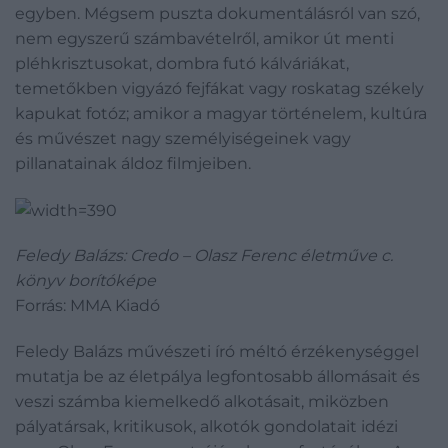
egyben. Mégsem puszta dokumentálásról van szó,
nem egyszerű számbavételről, amikor út menti
pléhkrisztusokat, dombra futó kálváriákat,
temetőkben vigyázó fejfákat vagy roskatag székely
kapukat fotóz; amikor a magyar történelem, kultúra
és művészet nagy személyiségeinek vagy
pillanatainak áldoz filmjeiben.
Feledy Balázs: Credo – Olasz Ferenc életműve c.
könyv borítóképe
Forrás: MMA Kiadó
Feledy Balázs művészeti író méltó érzékenységgel
mutatja be az életpálya legfontosabb állomásait és
veszi számba kiemelkedő alkotásait, miközben
pályatársak, kritikusok, alkotók gondolatait idézi