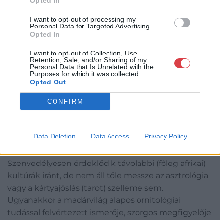
Opted In
meghatározhatatlan műveiben. Kifogyhatatlan
I want to opt-out of processing my
ötletei bizonyos értelemben a szürrealizmus szabad
Personal Data for Targeted Advertising.
asszociációs konstrukcióira hajaznak, ám sokkal
Opted In
hűségesebbek a képi látványhoz, semmint az
I want to opt-out of Collection, Use,
irodalmias tartalomhoz – hangsúlyos népművészeti
Retention, Sale, and/or Sharing of my
Personal Data that Is Unrelated with the
áthallásokkal, a dadára emlékeztető poénokkal.
Purposes for which it was collected.
Opted Out
CONFIRM
Fábián László: Szemadám György, Quodlibet c.
könyve
Data Deletion
Data Access
Privacy Policy
Forrás: MMA Kiadó
Szenvedélyesen érdeklődik távolabbi (főleg afrikai)
kultúrák iránt, de nem áll tőle messze az asztrológia
vagy a kártyajóslás (tarot) szelleme sem.
Ugyanakkor a madárvilág alapos ornitológiai
tudással felvértezett ismerője, szorgos megfigyelője