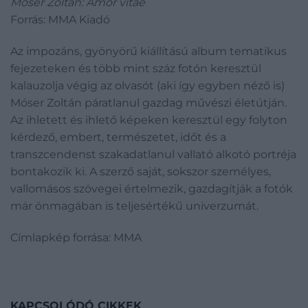
Móser Zoltán: Amor vitae
Forrás: MMA Kiadó
Az impozáns, gyönyörű kiállítású album tematikus
fejezeteken és több mint száz fotón keresztül
kalauzolja végig az olvasót (aki így egyben néző is)
Móser Zoltán páratlanul gazdag művészi életútján.
Az ihletett és ihlető képeken keresztül egy folyton
kérdező, embert, természetet, időt és a
transzcendenst szakadatlanul vallató alkotó portréja
bontakozik ki. A szerző saját, sokszor személyes,
vallomásos szövegei értelmezik, gazdagítják a fotók
már önmagában is teljesértékű univerzumát.
Címlapkép forrása: MMA
KAPCSOLÓDÓ CIKKEK