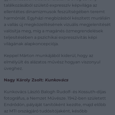
találkozásából születő expresszív képvilága az
ellentétes dinamizmusok feszültségében teremt
harmóniát. Egyházi megbízásból készített muráliáin
a vallás új megközelítésének vizuális megjelenítését
valósítja meg, míg a magánés özmegrendelések
teljesítésében a pszichikai expresszivitás képi
világának alapkoncepciója.
Keppel Márton munkájából kiderül, hogy az
elmélyült és alázatos művész hogyan viszonyul
üveghez.
Nagy Károly Zsolt:
Kunkovács
Kunkovács László Balogh Rudolf- és Kossuth-díjas
fotográfus, a Nemzet Művésze. 1942-ben született
Endrődön, pályáját tanítóként kezdte, majd előbb
az MTI országjáró tudósítójaként, később