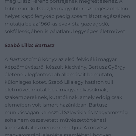
meg Olasz Ferenc portréjának megfestéséhez. A
több mint kétszáz, legnagyobb részt egész oldalon
helyet kapó fénykép pedig sosem látott egészében
mutatja be az 1960-as évek óta gazdagodó,
sokféleségében is páratlanul egységes életművet.
Szabó Lilla:
Bartusz
A
Bartusz
című könyv az első, felvidéki magyar
képzőművészről készült kiadvány, Bartusz György
életének legfontosabb állomásait bemutató,
különleges kötet. Szabó Lilla egy határon túli
életművet mutat be a magyar olvasóknak,
szakembereknek, kutatóknak, amely eddig csak
elemeiben volt ismert hazánkban. Bartusz
munkásságán keresztül Szlovákia és Magyarország
soha nem összevetett művészettörténeti
kapcsolatait is megismerhetjük. A művész
magyarországi jelenléte szemlélteti, hogyan