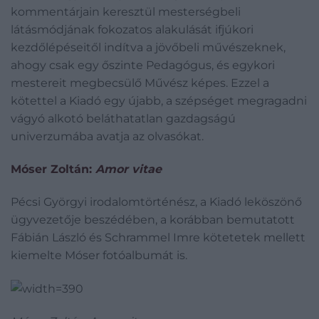
kommentárjain keresztül mesterségbeli
látásmódjának fokozatos alakulását ifjúkori
kezdőlépéseitől indítva a jövőbeli művészeknek,
ahogy csak egy őszinte Pedagógus, és egykori
mestereit megbecsülő Művész képes. Ezzel a
kötettel a Kiadó egy újabb, a szépséget megragadni
vágyó alkotó beláthatatlan gazdagságú
univerzumába avatja az olvasókat.
Móser Zoltán:
Amor vitae
Pécsi Györgyi irodalomtörténész, a Kiadó leköszönő
ügyvezetője beszédében, a korábban bemutatott
Fábián László és Schrammel Imre kötetetek mellett
kiemelte Móser fotóalbumát is.