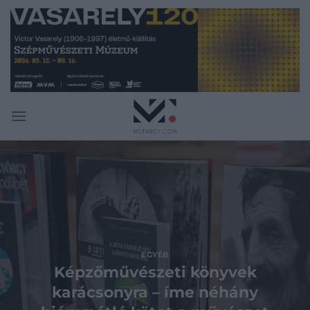
Skip
to
content
EGYÉB
Képzőművészeti könyvek
karácsonyra – íme néhány