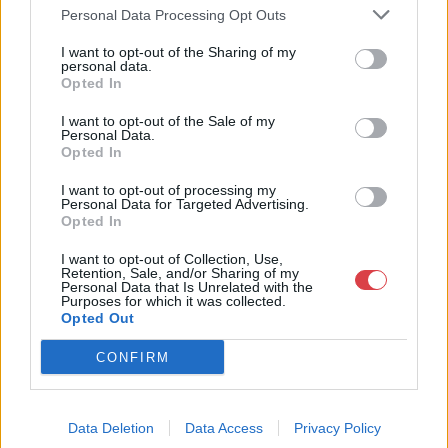
Personal Data Processing Opt Outs
I want to opt-out of the Sharing of my
personal data.
Opted In
Művész(ek): Patrick Tagoe-Turkson
I want to opt-out of the Sale of my
Personal Data.
Helyszín:
Etyeki Műhely
Opted In
2091 Etyek, Magyar utca 65.
I want to opt-out of processing my
Personal Data for Targeted Advertising.
Megnyitó időpontja: 2026.06.20 18:00
Opted In
I want to opt-out of Collection, Use,
Kiállítás időtartama: 2026.06.20 - 2026.09.04
Retention, Sale, and/or Sharing of my
Personal Data that Is Unrelated with the
Purposes for which it was collected.
Kurátor: Uszkay Tekla
Opted Out
Kiállítás linkje
CONFIRM
Data Deletion
Data Access
Privacy Policy