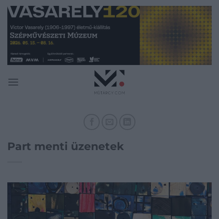
Skip
to
content
Part menti üzenetek