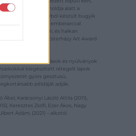
ke, kerítésekkel övezett liliputi kert,
nyiság fekete-fehér holdja alatt a
öteleken japán papírból készült bugyik
liptikus üvegházak és emberarccal
 láthatatlan szélben, és halkan
 díjazva nemcsak az Esterházy Art Award
isztő, szervszerű nyílások és nyúlványok
rsarkokkal kiegészített rétegelt lapok
 környezetét gyors gesztusú,
legkortársabb példáját adják.
Ábel, Karácsonyi László Attila (2011),
015), Keresztes Zsófi, Ezer Ákos, Nagy
Ulbert Ádám, (2021) – alkotói