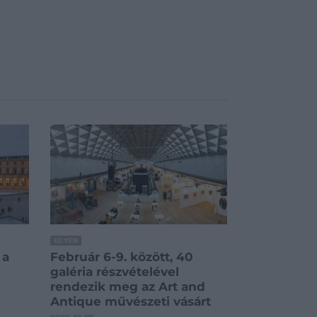
EGYÉB
 a
Február 6-9. között, 40
galéria részvételével
rendezik meg az Art and
Antique művészeti vásárt