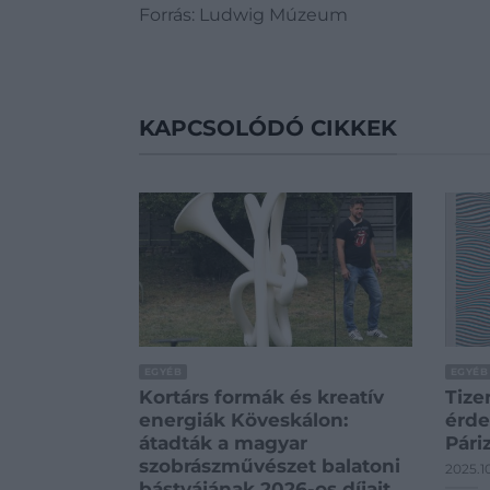
Forrás: Ludwig Múzeum
KAPCSOLÓDÓ CIKKEK
EGYÉB
EGYÉB
Kortárs formák és kreatív
Tize
energiák Köveskálon:
érde
átadták a magyar
Pári
szobrászművészet balatoni
2025.1
bástyájának 2026-os díjait