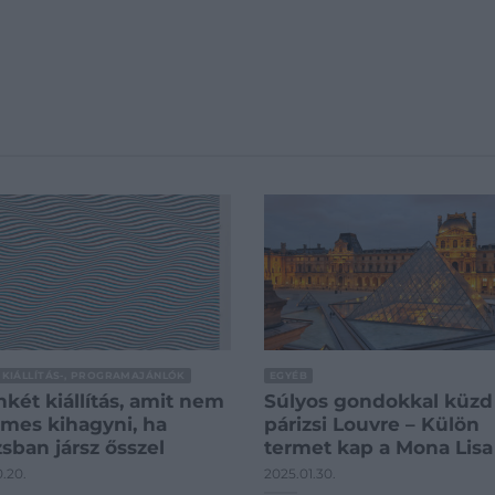
 KIÁLLÍTÁS-, PROGRAMAJÁNLÓK
EGYÉB
nkét kiállítás, amit nem
Súlyos gondokkal küzd
mes kihagyni, ha
párizsi Louvre – Külön
zsban jársz ősszel
termet kap a Mona Lisa
0.20.
2025.01.30.