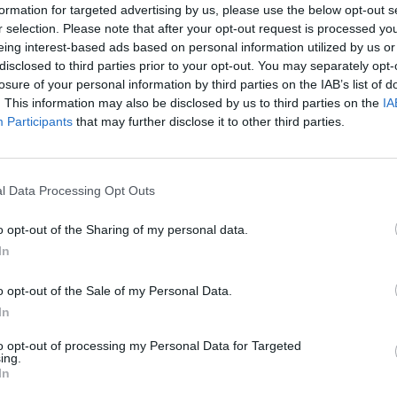
formation for targeted advertising by us, please use the below opt-out s
íjazottjai 2023-ban:
HORVÁTH Gideon, MENDRECZKY Ka
r selection. Please note that after your opt-out request is processed y
eing interest-based ads based on personal information utilized by us or
disclosed to third parties prior to your opt-out. You may separately opt-
enlő arányban oszlik meg a három győztes pályamű közöt
losure of your personal information by third parties on the IAB’s list of
. This information may also be disclosed by us to third parties on the
IA
zottjai 2023-ban és a zsűritagok
Participants
that may further disclose it to other third parties.
pesten él és alkot)
friss szemmel tekint a mitológiai m
l Data Processing Opt Outs
gó alakjai, a túlérett gyümölcsök leveleiből kiemelkedő 
os könnyedség hatását keltik szemlélőjükben. Arra invit
o opt-out of the Sharing of my personal data.
olvadásra képes elemként tekintsünk. Az organikus lét, a 
In
dései visszatérő elemei Horváth munkásságának. Egy nyi
o opt-out of the Sale of my Personal Data.
In
t, Bécsben és Budapesten él és alkot) és KORTMANN
to opt-out of processing my Personal Data for Targeted
ing.
In
oszthumán idő vállunkat nyomó, már-már elviselhetetlen