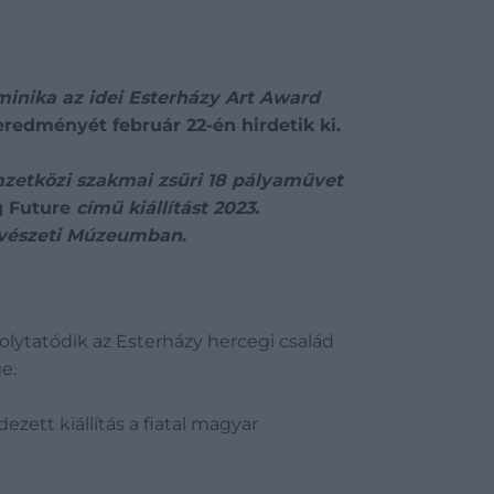
ika az idei Esterházy Art Award
eredményét február 22-én hirdetik ki.
mzetközi szakmai zsűri 18 pályaművet
g Future
című kiállítást 2023.
Művészeti Múzeumban
.
folytatódik az Esterházy hercegi család
e.
tt kiállítás a fiatal magyar