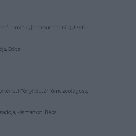
uratóriumi tagja, a müncheni QUIVID
ója, Bécs
örténeti Fényképtár főmuzeológusa,
csadója, Kismarton, Bécs