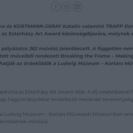
 és KORTMANN-JÁRAY Katalin valamint TRAPP Domin
i az Esterházy Art Award közönségdíjasára, melynek 
pályázatra 262 művész jelentkezett. A független ne
gatott műveiből rendezett
Breaking the Frame – Makin
láthatják az érdeklődők a Ludwig Múzeum – Kortárs 
ította az Esterházy Art Award-díjat. A díj odaítélésével 
 nagy hagyományokkal rendelkező mecénási tevékenység
a Ludwig Múzeum – Kortárs Művészeti Múzeumban rendeze
kintésének minősül.