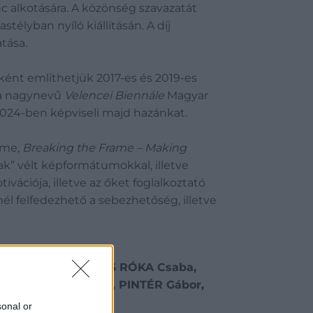
c alkotására. A közönség szavazatát
télyban nyíló kiállításán. A díj
tása.
ént említhetjük 2017-es és 2019-es
y a nagynevű
Velencei Biennále
Magyar
2024-ben képviseli majd hazánkat.
címe,
Breaking the Frame – Making
ak” vélt képformátumokkal, illetve
vációja, illetve az őket foglalkoztató
l felfedezhető a sebezhetőség, illetve
, KIRÁLY Gábor, KIS RÓKA Csaba,
rbert, PAP Gábor, PINTÉR Gábor,
sonal or