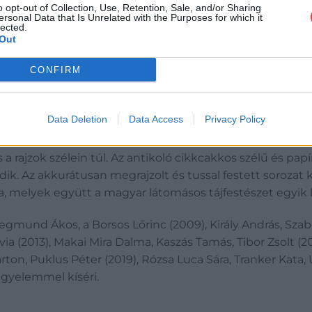
mann-Járay Katalin installációja. Az installáció egy szür
o opt-out of Collection, Use, Retention, Sale, and/or Sharing
ersonal Data that Is Unrelated with the Purposes for which it
ós kútból csöppenő víz üveggé fagy a levegőben. Az asszo
lected.
sárfejű emberek táncikálnak, míg a kifeszített szárítók
Out
 mitológiai érzékiséggel megépített ösvényei posztapoka
CONFIRM
 vezetnek el. A búzakalászok mozdulatlan meredeznek a
al melódiája. A zsűri a művészpáros eredeti látásmódját
díjak egyikét is nekik ítélte oda.
Data Deletion
Data Access
Privacy Policy
dapesten él és alkot)
tájképein egyszerre vonzó és rém
 rajzok szélein túl. Az antikoló cikkcakkos szélű és papí
dik. Az akkurátusan megrajzolt és tussal festett sorozat
tja, melyek együtt a magyar látomásos tájfestészet egyik 
gmund Ákos, a Borsos Lőrinc (2009), Király András, Szabó 
ívia (2013), Makai Mira Dalma, Kaszás Tamás, Tibor Zsolt (2
ton, Puklus Péter (2019), Rózsa Luca Sára, Tranker Kata, 
igyelemmel kíséri.