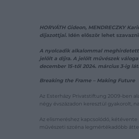
HORVÁTH Gideon, MENDRECZKY Karina
díjazottjai.
Idén először lehet szavazn
A nyolcadik alkalommal meghirdetett 
jelölt a díjra. A jelölt művészek válo
december 15-től 2024. március 3-ig 
Breaking the Frame – Making Future
Az Esterházy Privatstiftung 2009-ben alap
négy évszázadon keresztül gyakorolt,
Az elismeréshez kapcsolódó, kétévente 
művészeti szcéna legmértékadóbb átte