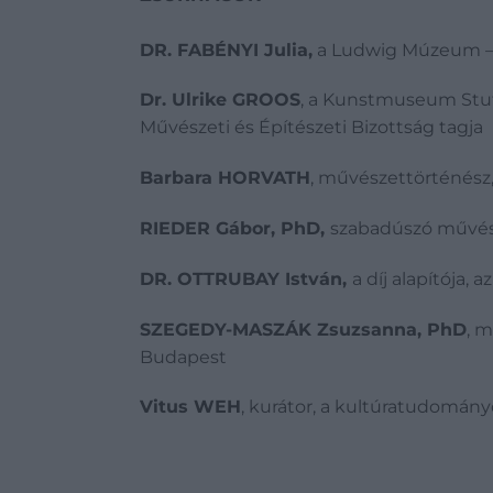
DR. FABÉNYI Julia,
a Ludwig Múzeum – 
Dr. Ulrike GROOS
, a Kunstmuseum Stutt
Művészeti és Építészeti Bizottság tagja
Barbara HORVATH
, művészettörténész
RIEDER Gábor, PhD,
szabadúszó művész
DR. OTTRUBAY István,
a díj alapítója,
SZEGEDY-MASZÁK Zsuzsanna
,
PhD
, 
Budapest
Vitus WEH
, kurátor, a kultúratudomány