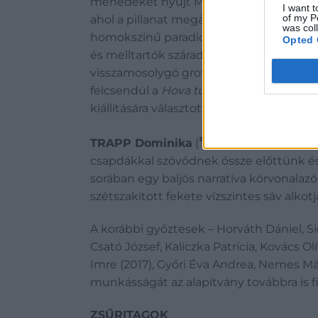
menedéket nyújt Mendreczky Karina és Kort
I want t
of my P
ahol a pillanat megállni látszik, a nyom
was col
homokszínű paradicsomdombjain apró, ko
Opted 
és melltartók száradnak. Az installáció
visszamosolygó groteszk gombák mellett
felcsendül a
Hova tűnt a sok virág
című d
kiállítására választotta be őket, hanem a 
✻
TRAPP Dominika
(
1988, Budapest, Bu
csapdákkal szövődnek össze előttünk és a
sorában egy baljós narratíva körvonalazó
szétszakított fekete vízszintes sáv alko
A korábbi győztesek – Horváth Dániel, Sie
Csató József, Kaliczka Patrícia, Kovács Ol
Imre (2017), Győri Éva Andrea, Nemes Már
munkásságát az alapítvány továbbra is f
ZSŰRITAGOK