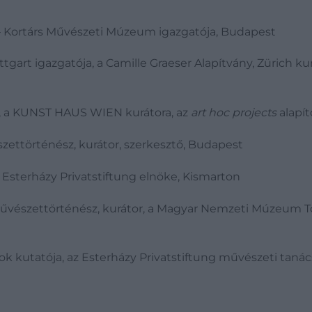
Kortárs Művészeti Múzeum igazgatója, Budapest
gart igazgatója, a Camille Graeser Alapítvány, Zürich k
, a KUNST HAUS WIEN kurátora, az
art hoc projects
alapít
ettörténész, kurátor, szerkesztő, Budapest
 az Esterházy Privatstiftung elnöke, Kismarton
művészettörténész, kurátor, a Magyar Nemzeti Múzeum T
ok kutatója, az Esterházy Privatstiftung művészeti taná