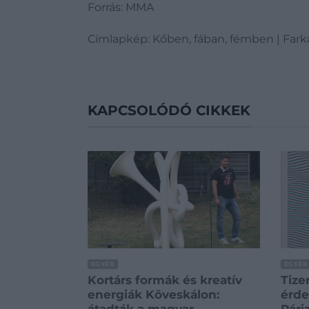
Forrás: MMA
Címlapkép: Kőben, fában, fémben | Fark
KAPCSOLÓDÓ CIKKEK
EGYÉB
EGYÉB
Kortárs formák és kreatív
Tize
energiák Köveskálon:
érde