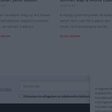
zsban jársz ősszel
termet kap a Mona Lisa
0.20.
2025.01.30.
en rendezik meg az Art Basel
A közgyűjteményeket általáb
 nemzetközi képzőművészeti
sehol nem veti fel a pénz, ám 
, ez időtájt a párizsi
most nyilvánosságra került,
VASOM
ELOLVASOM
kozás
A legjobb f
eszközinfor
Elolvastam és elfogadom az Adatkezelési tájékoztatót: mutargy.co
hozzájárulá
a böngészés
hozzájárul
befolyásolh