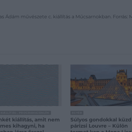
as Ádám művészete c. kiállítás a Műcsarnokban. Forrás:
 KIÁLLÍTÁS-, PROGRAMAJÁNLÓK
EGYÉB
nkét kiállítás, amit nem
Súlyos gondokkal küzd
mes kihagyni, ha
párizsi Louvre – Külön