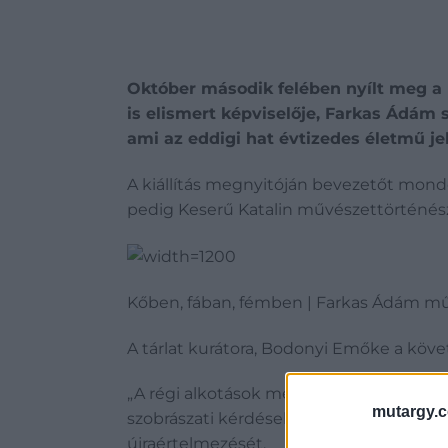
Október második felében nyílt meg a
is elismert képviselője, Farkas Ádám
ami az eddigi hat évtizedes életmű je
A kiállítás megnyitóján bevezetőt mondo
pedig Keserű Katalin művészettörténész
Kőben, fában, fémben | Farkas Ádám műv
A tárlat kurátora, Bodonyi Emőke a köve
„A régi alkotások mellett szereplő legú
mutargy.
szobrászati kérdéseket reprezentálják,
újraértelmezését.