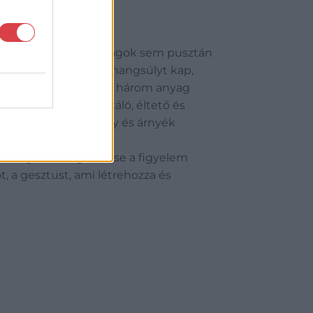
féle szobrászati anyagok sem pusztán
munka során szintén hangsúlyt kap,
z anyagok sorrendjét a három anyag
z ember eszközfabrikáló, éltető és
a, az árnyalat a fény és árnyék
mi hangulat megidézése a figyelem
, a gesztust, ami létrehozza és