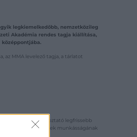
egyik legkiemelkedőbb, nemzetközileg
ti Akadémia rendes tagja kiállítása,
 a középpontjába.
 az MMA levelező tagja, a tárlatot
lkotóművészt foglalkoztató legfrissebb
gítik a korábbi évtizedek munkásságának