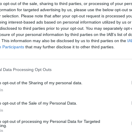
to opt-out of the sale, sharing to third parties, or processing of your per
ásra hatása, a közös törvényszerűségek megragadása k
formation for targeted advertising by us, please use the below opt-out s
trakt szobrászatának nemesen egyszerű, ugyanakkor öss
r selection. Please note that after your opt-out request is processed y
eing interest-based ads based on personal information utilized by us or
disclosed to third parties prior to your opt-out. You may separately opt-
losure of your personal information by third parties on the IAB’s list of
. This information may also be disclosed by us to third parties on the
IA
Participants
that may further disclose it to other third parties.
észete c. kiállítás a Műcsarnokban. Forrás: MMA
gikusan építkező munkásság belső mozgatóerőit, eszmei há
otói periódusok emblematikus szobrai és grafikai lapjai
l Data Processing Opt Outs
elyet kapnak. A Farkas Ádám művészetét végigkísérő jelle
o opt-out of the Sharing of my personal data.
z kisplasztika, köztéri alkotás, politikai emlékmű, épül
In
a, síremlékplasztika, érem, rajz, vagy szerigráfia. A korai 
rakt nyelvezet, a hullámvonal alapú művek, a geometriku
o opt-out of the Sale of my Personal Data.
ait analizáló alkotások megszületését nemcsak plaszti
In
to opt-out of processing my Personal Data for Targeted
ing.
In