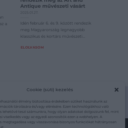
rendezik meg az Art and
Antique művészeti vásárt
2025.01.27.
an
Idén február 6. és 9. között rendezik
az a
meg Magyarország legnagyobb
klasszikus és kortárs művészeti
vásárát.
ELOLVASOM
Cookie (süti) kezelés
elhasználói élmény biztosítása érdekében sütiket használunk az
mációk tárolására és/vagy elérésére. Ezen technológiákhoz való
m/adatkezelesi-tajekoztato/
s lehetővé teszi számunkra, hogy olyan adatokat dolgozzunk fel, mint
i viselkedés vagy az egyedi azonosítók ezen a webhelyen. A
ás megtagadása vagy visszavonása bizonyos funkciókat hátrányosan
at.