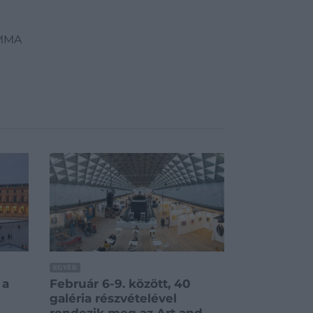
 MMA
EGYÉB
 a
Február 6-9. között, 40
galéria részvételével