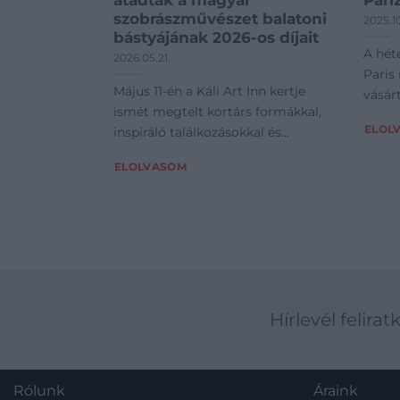
átadták a magyar
Pári
szobrászművészet balatoni
2025.1
bástyájának 2026-os díjait
A hét
2026.05.21.
Paris
Május 11-én a Káli Art Inn kertje
vásárt
ismét megtelt kortárs formákkal,
ELOL
inspiráló találkozásokkal és
különleges
ELOLVASOM
Hírlevél felirat
Rólunk
Áraink