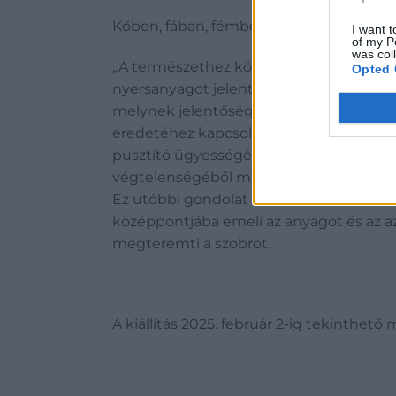
Kőben, fában, fémben | Farkas Ádám műv
I want t
of my P
was col
„A természethez közeli látásmód és tö
Opted 
nyersanyagot jelentenek a szobrász szá
melynek jelentőségét e kiállítás kapcsá
eredetéhez kapcsolom: a kő a létező anya
pusztító ügyességének gyümölcse. És ha 
végtelenségéből merített rend-variáns.
Ez utóbbi gondolat a kiállítás harmadi
középpontjába emeli az anyagot és az azz
megteremti a szobrot.
A kiállítás 2025. február 2-ig tekinthet