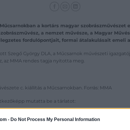
 Műcsarnokban a kortárs magyar szobrászművészet 
 szobrászművész, a nemzet művésze, a Magyar Művésze
llegzetes fordulópontjait, formai átalakulásait emeli
tt Szegő György DLA, a Műcsarnok művészeti igazgatója,
, az MMA rendes tagja nyitotta meg.
észete c. kiállítás a Műcsarnokban. Forrás: MMA
tkezőképp mutatta be a tárlatot:
jabb, köztük a 2024-ben készült plasztikák nemcsak az a
com -
Do Not Process My Personal Information
 hanem a gesztus teremtő értékét kihangsúlyozva előse