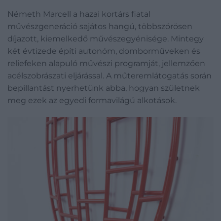
Németh Marcell a hazai kortárs fiatal
művészgeneráció sajátos hangú, többszörösen
díjazott, kiemelkedő művészegyénisége. Mintegy
két évtizede építi autonóm, domborműveken és
reliefeken alapuló művészi programját, jellemzően
acélszobrászati eljárással. A műteremlátogatás során
bepillantást nyerhetünk abba, hogyan születnek
meg ezek az egyedi formavilágú alkotások.