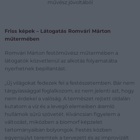
művész jóvoltából
Friss képek – Látogatás Romvári Márton
műtermében
Romvári Márton festőművész műtermében a
látogatók közvetlenül az alkotás folyamatába
nyerhetnek bepillantást.
„Új világokat fedezek fel a festészetemben. Bár nem
tárgyiassággal foglalkozom, ez nem jelenti azt, hogy
nem érdekel a valóság. A természet rejtett oldalán
kutatom a víz és a levegő elemeiben áramló
hullámok sűrű szövetét. Kíváncsian figyelem a
változást, miközben a biomorf képzelet
tartományaiban bolyongok. Festés közben
egyensúlyt teremtek a tervezett és az improvizált