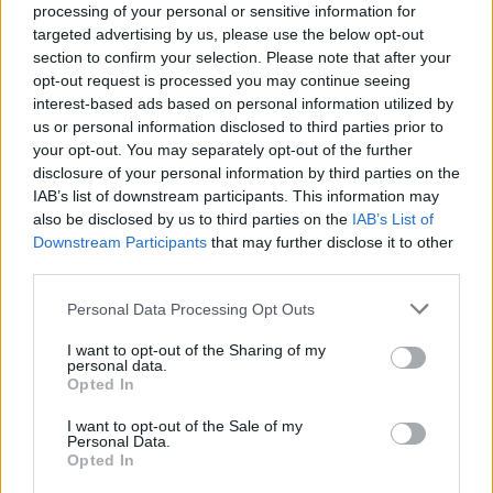
processing of your personal or sensitive information for
targeted advertising by us, please use the below opt-out
A látogatók a teljes, 4 emeletes műteremház
section to confirm your selection. Please note that after your
minden szintét bejárhatják, megcsodálhatják a
opt-out request is processed you may continue seeing
kíváncsi szemek elől eddig elzárt- és természetesen
interest-based ads based on personal information utilized by
a nevezetes festményeket is. Körbejárhatják a
us or personal information disclosed to third parties prior to
különböző anyagokból készült szobrokat, az
your opt-out. You may separately opt-out of the further
disclosure of your personal information by third parties on the
egészen aprótól a több méteresig. Váradi Mátyás, a
IAB’s list of downstream participants. This information may
Fajó Alapítvány elnöke kíséri majd útjukon a
also be disclosed by us to third parties on the
IAB’s List of
látogatókat és nem lesz olyan titok, amiről ne
Downstream Participants
that may further disclose it to other
lehetne megkérdezni.
third parties.
Personal Data Processing Opt Outs
I want to opt-out of the Sharing of my
personal data.
Opted In
I want to opt-out of the Sale of my
Personal Data.
Opted In