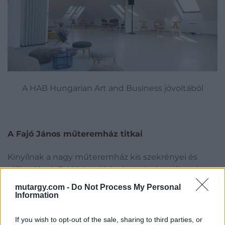
A HAB Hungarian Art and Business jóvoltából
A Fajó János műteremház titkai
Kinyílnak a nagy műteremház kis szekrényei és
előkerülnek Fajó kézzel készített design tárgyai.
Betekintést nyerhetnek a művész alkotási
mutargy.com -
Do Not Process My Personal
folyamatába, fény derül az ikonikus darabok
Information
elkészítéséhez használt modellekre és az
inspirációkat adó formákra is.
If you wish to opt-out of the sale, sharing to third parties, or