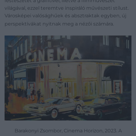
festészetet a graffitivel, illetve a filmművészet
világával, ezzel teremtve inspiráló művészeti stílust.
Városképei valósághűek és absztraktak egyben, új
perspektívákat nyitnak meg a nézői számára.
Barakonyi Zsombor, Cinema Horizon, 2023. A