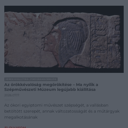
HÍREK KIÁLLÍTÁS-, PROGRAMAJÁNLÓK
Az örökkévalóság megörökítése – Ma nyílik a
Szépművészeti Múzeum legújabb kiállítása
2026.07.17.
Az ókori egyiptomi művészet szépségét, a vallásban
betöltött szerepét, annak változatosságát és a műtárgyak
megalkotásának
ELOLVASOM