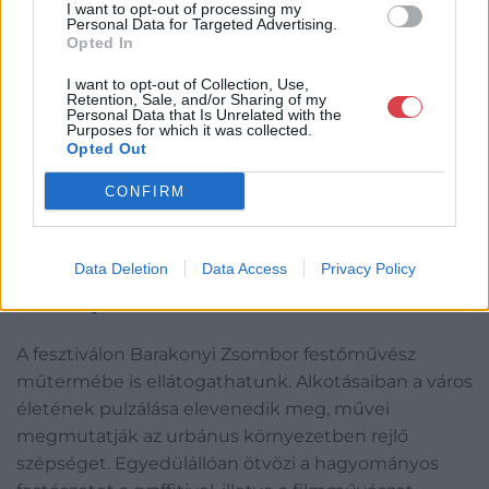
I want to opt-out of processing my
Personal Data for Targeted Advertising.
Opted In
I want to opt-out of Collection, Use,
Retention, Sale, and/or Sharing of my
Personal Data that Is Unrelated with the
Fajó János Műteremház. A Fajó Alapítvány jóvoltából.
Purposes for which it was collected.
Opted Out
Fotó: Draskovics Ádám
CONFIRM
Data Deletion
Data Access
Privacy Policy
„Szárnyas Fényvadász” – műteremlátogatás
Barakonyi Zsombornál
A fesztiválon Barakonyi Zsombor festőművész
műtermébe is ellátogathatunk. Alkotásaiban a város
életének pulzálása elevenedik meg, művei
megmutatják az urbánus környezetben rejlő
szépséget. Egyedülállóan ötvözi a hagyományos