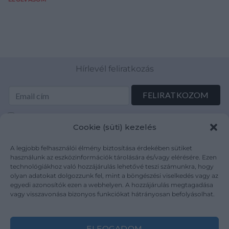
Hírlevél feliratkozás
Elolvastam és elfogadom az Adatkezelési tájékoztatót:
Cookie (süti) kezelés
mutargy.com/adatkezelesi-tajekoztato/
A legjobb felhasználói élmény biztosítása érdekében sütiket
Rólunk
Áraink
használunk az eszközinformációk tárolására és/vagy elérésére. Ezen
technológiákhoz való hozzájárulás lehetővé teszi számunkra, hogy
Médiaajánlat
ÁSZF
olyan adatokat dolgozzunk fel, mint a böngészési viselkedés vagy az
Karrier
Adatvédelem
egyedi azonosítók ezen a webhelyen. A hozzájárulás megtagadása
Kapcsolat
Impresszum
vagy visszavonása bizonyos funkciókat hátrányosan befolyásolhat.
Kövesse a műtárgy.com-ot
ELFOGADOM