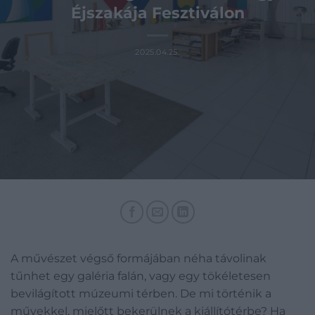
Éjszakája Fesztiválon
2025.04.25.
A művészet végső formájában néha távolinak
tűnhet egy galéria falán, vagy egy tökéletesen
bevilágított múzeumi térben. De mi történik a
művekkel, mielőtt bekerülnek a kiállítótérbe? Ha