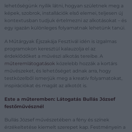
lehetőségünk nyílik látni, hogyan születnek meg a
képek, szobrok, installációk első elemei, teljesen új
kontextusban tudjuk értelmezni az alkotásokat – és
egy igazán különleges folyamatnak lehetünk tanúi.
A Műtárgyak Éjszakája Fesztivál idén is izgalmas
programokon keresztül kalauzolja el az
érdeklődőket a művészi alkotás tereibe. A
műteremlátogatások
közelebb hozzák a kortárs
művészeket, és lehetőséget adnak arra, hogy
testközelből ismerjük meg a kreatív folyamatokat,
inspirációkat és magát az alkotót is.
Este a műteremben: Látogatás Bullás József
festőművésznél
Bullás József művészetében a fény és színek
érzékeltetése kiemelt szerepet kap. Festményein a