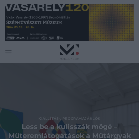
Skip
to
content
KIÁLLÍTÁS-, PROGRAMAJÁNLÓK
Less be a kulisszák mögé –
Műteremlátogatások a Műtárgyak