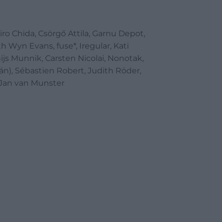
ro Chida, Csörgő Attila, Garnu Depot,
h Wyn Evans, fuse*, Iregular, Kati
js Munnik, Carsten Nicolai, Nonotak,
n), Sébastien Robert, Judith Röder,
, Jan van Munster