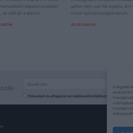
 nemzetközi képzőművészeti
sehol nem veti fel a pénz, ám 
, ez időtájt a párizsi
most nyilvánosságra került,
VASOM
ELOLVASOM
kozás
A legjobb f
eszközinfor
Elolvastam és elfogadom az Adatkezelési tájékoztatót: mutargy.co
hozzájárulá
a böngészés
hozzájárul
befolyásolh
em