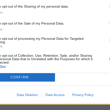
z és a klímaválsághoz fűződő viszonyunk újragondolására
o opt-out of the Sharing of my personal data.
atatlan összefüggéseit vagy rejtett kommunikációs hálóz
In
inspirálnak.
o opt-out of the Sale of my Personal Data.
In
to opt-out of processing my Personal Data for Targeted
d on the Basic Fact Nothing Really Matters, 2013. Fotó
ing.
In
kotókat találunk, mint Ólafur Elíasson, Brian Eno, Thijs B
o opt-out of Collection, Use, Retention, Sale, and/or Sharing
 és a költői gondolkodás eszközeit ötvözve hozták létre
ersonal Data that Is Unrelated with the Purposes for which it
lected.
ntsenek arra, amit valóságként érzékelnek.
Out
lmélyült megfigyelésre, valamint a valóság érzékelésére
CONFIRM
lépve elmerülhetnek a különböző érzékszervekre ható é
tazásra invitál, melynek során felfedezhetjük az érzékel
smódok kognitív képességeink függvényében a valóságró
Data Deletion
Data Access
Privacy Policy