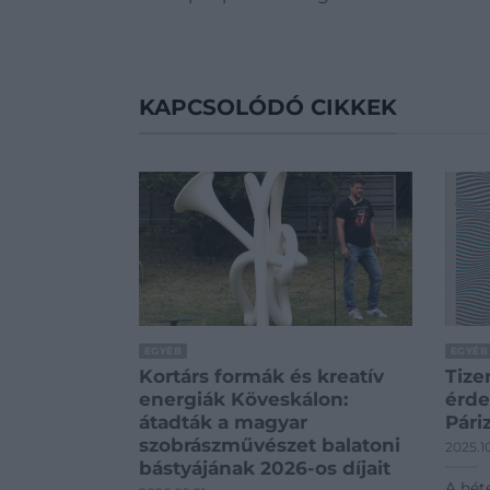
KAPCSOLÓDÓ CIKKEK
EGYÉB
EGYÉB
Kortárs formák és kreatív
Tize
energiák Köveskálon:
érde
átadták a magyar
Pári
szobrászművészet balatoni
2025.1
bástyájának 2026-os díjait
A hét