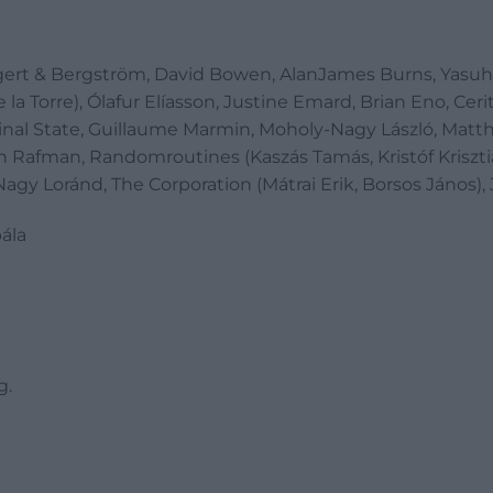
Bigert & Bergström, David Bowen, AlanJames Burns, Yasuhi
la Torre), Ólafur Elíasson, Justine Emard, Brian Eno, Cerit
inal State, Guillaume Marmin, Moholy-Nagy László, Matthi
 Rafman, Randomroutines (Kaszás Tamás, Kristóf Krisztiá
-Nagy Loránd, The Corporation (Mátrai Erik, Borsos János)
ála
eg.