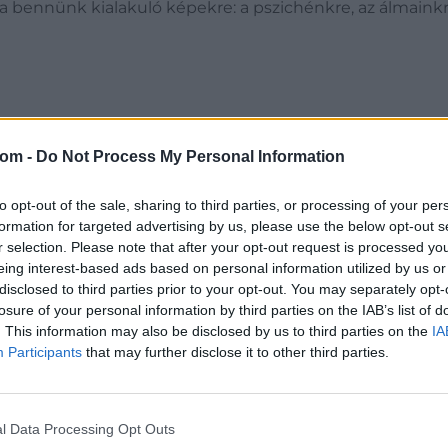
 bennünk kialakuló képekre: a pszichénkre, az álmainkra,
: Bíró Dávid / Light Art Museum Budapest
com -
Do Not Process My Personal Information
nségek sokrétű világa. A fény kettős természetétől kezdve
llámokig a bemutatott művek rávilágítanak arra, hogya
to opt-out of the sale, sharing to third parties, or processing of your per
 művészet határmezsgyéjén mozgó alkotások ráirányítjá
formation for targeted advertising by us, please use the below opt-out s
 agyhullámok aktivitásának szoros összefüggését. Rámut
r selection. Please note that after your opt-out request is processed y
eing interest-based ads based on personal information utilized by us or
tása hagyományosan nyelvi korlátokba ütközik. A mes
disclosed to third parties prior to your opt-out. You may separately opt-
 nyújtanak az álmok vizuális világának kommunikálására. 
losure of your personal information by third parties on the IAB’s list of
extusba helyezve hívja fel a figyelmet az internet és a d
. This information may also be disclosed by us to third parties on the
IA
s, hogy a másfajta látásmódok és az eltérő kognitív képes
Participants
that may further disclose it to other third parties.
 Az eltérő neurológiai mintázatok ugyanis nemcsak ébren
tott művek átélhetővé teszik ezek sokféleségét, és hang
k fontosságát az álmokban és az éber állapotban.
l Data Processing Opt Outs