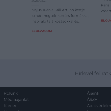
2026.05.21.
Paris
Május 11-én a Káli Art Inn kertje
vásárt
ismét megtelt kortárs formákkal,
ELOL
inspiráló találkozásokkal és
különleges
ELOLVASOM
Hírlevél felirat
Rólunk
Áraink
Médiaajánlat
ÁSZF
Karrier
Adatvédel