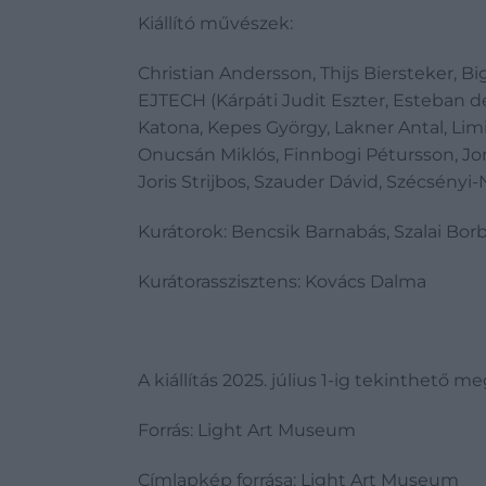
Kiállító művészek:
Christian Andersson, Thijs Biersteker, 
EJTECH (Kárpáti Judit Eszter, Esteban de 
Katona, Kepes György, Lakner Antal, Lim
Onucsán Miklós, Finnbogi Pétursson, Jon
Joris Strijbos, Szauder Dávid, Szécsényi
Kurátorok: Bencsik Barnabás, Szalai Borb
Kurátorasszisztens: Kovács Dalma
A kiállítás 2025. július 1-ig tekinthető m
Forrás: Light Art Museum
Címlapkép forrása: Light Art Museum