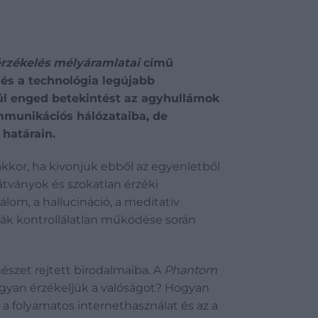
érzékelés mélyáramlatai
című
és a technológia legújabb
tül enged betekintést az agyhullámok
ommunikációs hálózataiba, de
 határain.
kkor, ha kivonjuk ebből az egyenletből
látványok és szokatlan érzéki
álom, a hallucináció, a meditatív
lyák kontrollálatlan működése során
észet rejtett birodalmaiba. A
Phantom
ogyan érzékeljük a valóságot? Hogyan
a folyamatos internethasználat és az a