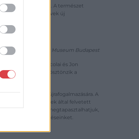
 is lehetőséget nyújt. A természet
atait megjelenítő művek új
: Bíró Dávid / Light Art Museum Budapest
iersteker, Carsten Nicolai és Jon
 műveiket, és arra ösztönzik a
 vonatkozó kérdések újrafogalmazására. A
lményekben, a művek által felvetett
és mélyáramlatait, és megtapasztalhatjuk,
l alkotott elképzeléseinket.