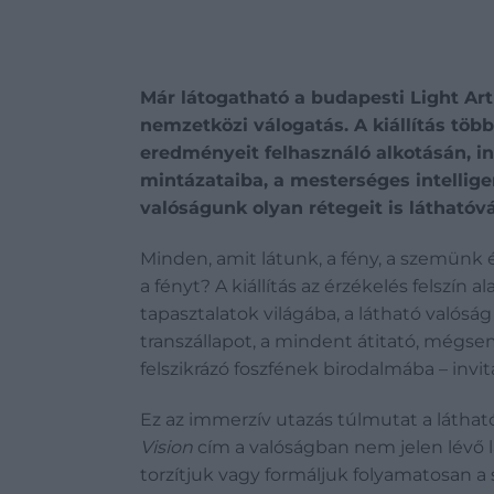
Már látogatható a budapesti Light Ar
nemzetközi válogatás. A kiállítás tö
eredményeit felhasználó alkotásán, in
mintázataiba, a mesterséges intellige
valóságunk olyan rétegeit is láthatóv
Minden, amit látunk, a fény, a szemünk
a fényt? A kiállítás az érzékelés felszí
tapasztalatok világába, a látható valóság
transzállapot, a mindent átitató, mégse
felszikrázó foszfének birodalmába – invit
Ez az immerzív utazás túlmutat a láthat
Vision
cím a valóságban nem jelen lévő 
torzítjuk vagy formáljuk folyamatosan a