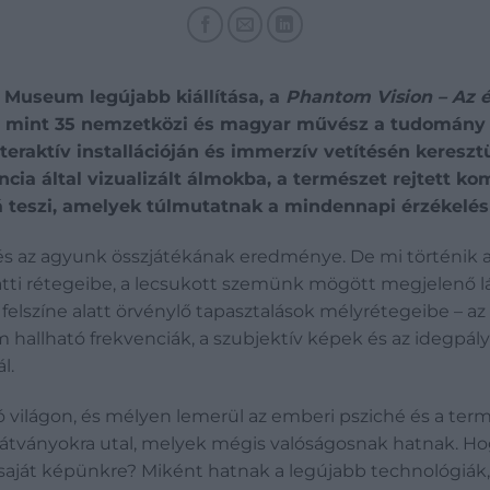
t Museum legújabb kiállítása, a
Phantom Vision – Az 
bb mint 35 nemzetközi és magyar művész a tudomány 
teraktív installációján és immerzív vetítésén keresz
ncia által vizualizált álmokba, a természet rejtett k
á teszi, amelyek túlmutatnak a mindennapi érzékelés
 és az agyunk összjátékának eredménye. De mi történik a
n alatti rétegeibe, a lecsukott szemünk mögött megjelenő 
 felszíne alatt örvénylő tapasztalások mélyrétegeibe – az 
m hallható frekvenciák, a szubjektív képek és az idegpá
ál.
ó világon, és mélyen lemerül az emberi psziché és a term
látványokra utal, melyek mégis valóságosnak hatnak. H
 saját képünkre? Miként hatnak a legújabb technológiák, 