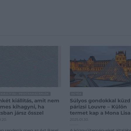
 KIÁLLÍTÁS-, PROGRAMAJÁNLÓK
EGYÉB
nkét kiállítás, amit nem
Súlyos gondokkal küzd
mes kihagyni, ha
párizsi Louvre – Külön
zsban jársz ősszel
termet kap a Mona Lisa
0.20.
2025.01.30.
en rendezik meg az Art Basel
A közgyűjteményeket általáb