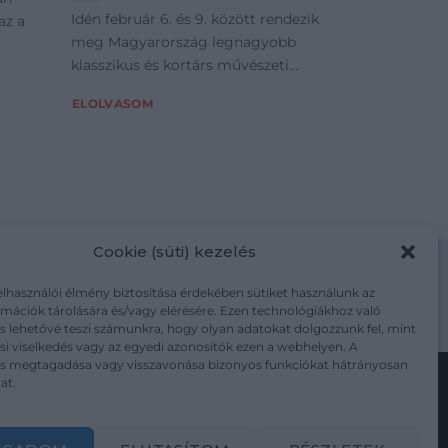
Idén február 6. és 9. között rendezik
az a
meg Magyarország legnagyobb
klasszikus és kortárs művészeti
vásárát.
ELOLVASOM
Cookie (süti) kezelés
elhasználói élmény biztosítása érdekében sütiket használunk az
mációk tárolására és/vagy elérésére. Ezen technológiákhoz való
m/adatkezelesi-tajekoztato/
s lehetővé teszi számunkra, hogy olyan adatokat dolgozzunk fel, mint
i viselkedés vagy az egyedi azonosítók ezen a webhelyen. A
ás megtagadása vagy visszavonása bizonyos funkciókat hátrányosan
at.
Kövesse a műtárgy.com-ot