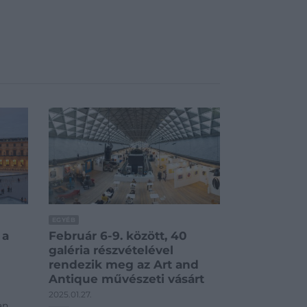
EGYÉB
 a
Február 6-9. között, 40
galéria részvételével
rendezik meg az Art and
Antique művészeti vásárt
2025.01.27.
an