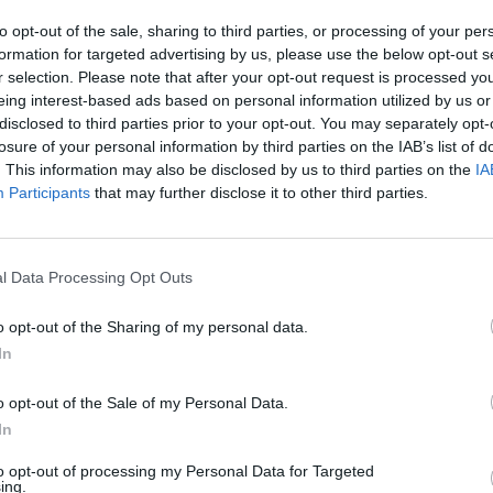
Eladó:
Pári
to opt-out of the sale, sharing to third parties, or processing of your per
Cím: Tóth 
formation for targeted advertising by us, please use the below opt-out s
NESJU Kft.
r selection. Please note that after your opt-out request is processed y
Pécs
eing interest-based ads based on personal information utilized by us or
Múzeum kr
disclosed to third parties prior to your opt-out. You may separately opt-
7635
losure of your personal information by third parties on the IAB’s list of
. This information may also be disclosed by us to third parties on the
IA
Telefon: 0
Participants
that may further disclose it to other third parties.
Weboldal:
Bemutatkozás: Galériánk Budapest belvárosában,
mellett található. Érdeklődési körünk: Antik Zso
l Data Processing Opt Outs
festészet,modern szobrok-kisplasztikák és műtárg
bútorok ,üveg ritkaságok. Árveréseinken modern 
o opt-out of the Sharing of my personal data.
Hagyatékok,gyűjtemények felértékelésével ,kezelé
In
GALÉRIA TOVÁBBI MŰTÁRGYAI
o opt-out of the Sale of my Personal Data.
In
to opt-out of processing my Personal Data for Targeted
ing.