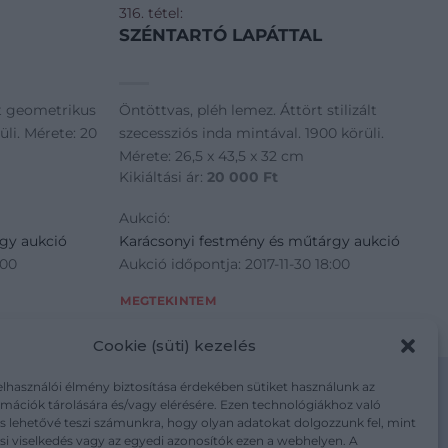
316. tétel:
SZÉNTARTÓ LAPÁTTAL
rt geometrikus
Öntöttvas, pléh lemez. Áttört stilizált
üli. Mérete: 20
szecessziós inda mintával. 1900 körüli.
Mérete: 26,5 x 43,5 x 32 cm
Kikiáltási ár:
20 000
Ft
Aukció:
gy aukció
Karácsonyi festmény és műtárgy aukció
:00
Aukció időpontja: 2017-11-30 18:00
MEGTEKINTEM
Cookie (süti) kezelés
elhasználói élmény biztosítása érdekében sütiket használunk az
mációk tárolására és/vagy elérésére. Ezen technológiákhoz való
s lehetővé teszi számunkra, hogy olyan adatokat dolgozzunk fel, mint
i viselkedés vagy az egyedi azonosítók ezen a webhelyen. A
m/adatkezelesi-tajekoztato/