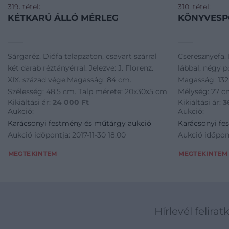
319. tétel:
310. tétel:
KÉTKARÚ ÁLLÓ MÉRLEG
KÖNYVESP
Sárgaréz. Diófa talapzaton, csavart szárral
Cseresznyefa. 
két darab réztányérral. Jelezve: J. Florenz.
lábbal, négy po
XIX. század vége.Magasság: 84 cm.
Magasság: 132
Szélesség: 48,5 cm. Talp mérete: 20x30x5 cm
Mélység: 27 
Kikiáltási ár:
24 000
Ft
Kikiáltási ár:
3
Aukció:
Aukció:
Karácsonyi festmény és műtárgy aukció
Karácsonyi fe
Aukció időpontja: 2017-11-30 18:00
Aukció időpont
MEGTEKINTEM
MEGTEKINTEM
Hírlevél felirat