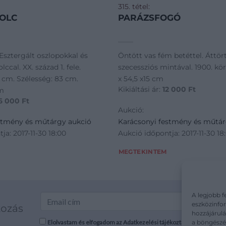
315. tétel:
OLC
PARÁZSFOGÓ
Esztergált oszlopokkal és
Öntött vas fém betéttel. Áttö
lccal. XX. század 1. fele.
szecessziós mintával. 1900. kör
 cm. Szélesség: 83 cm.
x 54,5 x15 cm
Kikiáltási ár:
12 000
Ft
cm
6 000
Ft
Aukció:
stmény és műtárgy aukció
Karácsonyi festmény és műtár
ja: 2017-11-30 18:00
Aukció időpontja: 2017-11-30 18
MEGTEKINTEM
A legjobb f
eszközinfor
kozás
hozzájárulá
a böngészés
Elolvastam és elfogadom az Adatkezelési tájékoztatót: mutargy.co