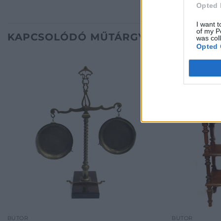
Opted 
I want t
of my P
KAPCSOLÓDÓ MŰTÁRGYAK
was col
Opted 
BÚTOR
BÚTOR