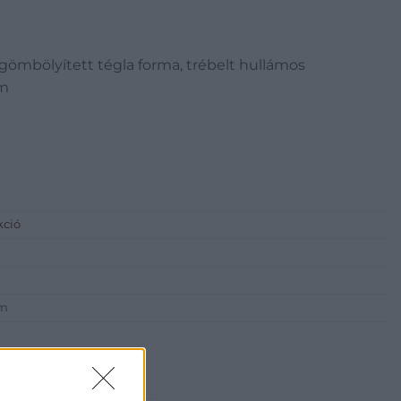
legömbölyített tégla forma, trébelt hullámos
cm
kció
em