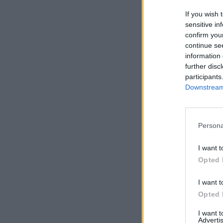
If you wish 
sensitive in
confirm you
continue se
information 
further disc
participants
Downstream 
Persona
I want t
Opted 
I want t
Opted 
I want 
Advertis