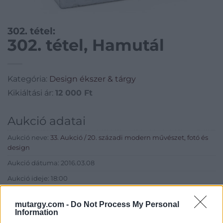
302. tétel:
302. tétel, Hamutál
Kategória:
Design ékszer & tárgy
Kikiáltási ár:
12 000
Ft
Aukció adatai
Aukció neve:
33. Aukció / 20. századi modern művészet, fotó és
design
Aukció dátuma: 2016.03.08
Aukció ideje: 18:00
Aukció helye: Biksady Galéria
mutargy.com -
Do Not Process My Personal
Tételszám: 302
Information