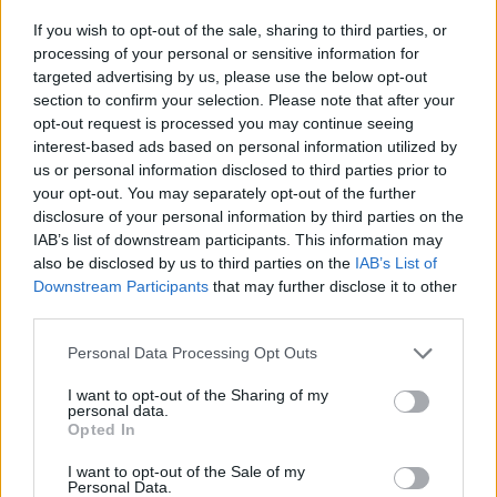
If you wish to opt-out of the sale, sharing to third parties, or
Eladó adatai
processing of your personal or sensitive information for
targeted advertising by us, please use the below opt-out
Eladó:
Biksady Galéria
section to confirm your selection. Please note that after your
Cím: Törő Tamás
opt-out request is processed you may continue seeing
Biksady Galéria Kft.
interest-based ads based on personal information utilized by
1055, Budapest, Falk Miksa u.
us or personal information disclosed to third parties prior to
24-26.
your opt-out. You may separately opt-out of the further
Telefon: 061/784-1111 061/780-
disclosure of your personal information by third parties on the
9307
IAB’s list of downstream participants. This information may
also be disclosed by us to third parties on the
IAB’s List of
Weboldal:
Downstream Participants
that may further disclose it to other
http://www.biksady.com
third parties.
GALÉRIA TOVÁBBI MŰTÁRGYAI
Personal Data Processing Opt Outs
I want to opt-out of the Sharing of my
personal data.
Opted In
I want to opt-out of the Sale of my
Personal Data.