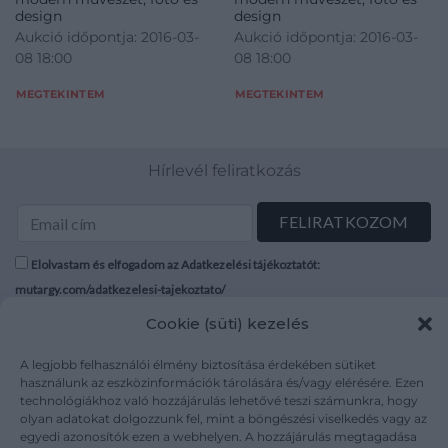
design
design
Aukció időpontja: 2016-03-
Aukció időpontja: 2016-03-
08 18:00
08 18:00
MEGTEKINTEM
MEGTEKINTEM
Hírlevél feliratkozás
Elolvastam és elfogadom az Adatkezelési tájékoztatót:
mutargy.com/adatkezelesi-tajekoztato/
Cookie (süti) kezelés
Rólunk
Áraink
Médiaajánlat
ÁSZF
A legjobb felhasználói élmény biztosítása érdekében sütiket
használunk az eszközinformációk tárolására és/vagy elérésére. Ezen
Karrier
Adatvédelem
technológiákhoz való hozzájárulás lehetővé teszi számunkra, hogy
Kapcsolat
Impresszum
olyan adatokat dolgozzunk fel, mint a böngészési viselkedés vagy az
egyedi azonosítók ezen a webhelyen. A hozzájárulás megtagadása