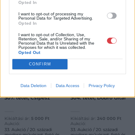
Opted In
KAPCSOLÓDÓ MŰTÁRGYAK
I want to opt-out of processing my
Personal Data for Targeted Advertising.
Opted In
I want to opt-out of Collection, Use,
Retention, Sale, and/or Sharing of my
Personal Data that Is Unrelated with the
Purposes for which it was collected.
Opted Out
CONFIRM
Data Deletion
Data Access
Privacy Policy
DESIGN ÉKSZER & TÁRGY
DESIGN ÉKSZER & TÁRGY
307. tétel:
304. tétel:
307. tétel, Csipesz
304. tétel, Dobro Gitár
Kikiáltási ár:
5 000
Ft
Kikiáltási ár:
240 000
Ft
Aukció:
Aukció:
33. Aukció / 20. századi
33. Aukció / 20. századi
modern művészet, fotó és
modern művészet, fotó és