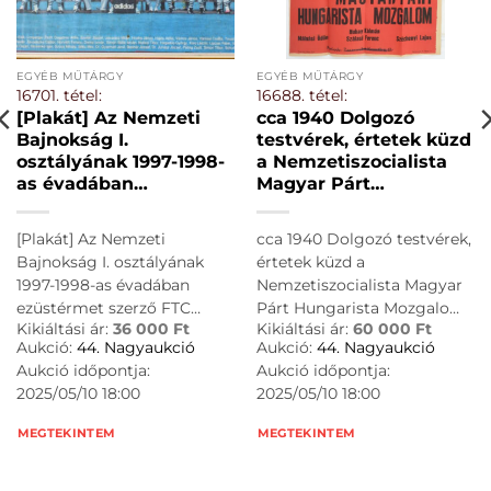
EGYÉB MŰTÁRGY
EGYÉB MŰTÁRGY
16701. tétel:
16688. tétel:
[Plakát] Az Nemzeti
cca 1940 Dolgozó
Bajnokság I.
testvérek, értetek küzd
osztályának 1997-1998-
a Nemzetiszocialista
as évadában
Magyar Párt
ezüstérmet szerző FTC
Hungarista Mozgalom.
labdarúgó csapatának
Plakát, hajtva, jó
[Plakát] Az Nemzeti
cca 1940 Dolgozó testvérek,
csoportplakátja (A
állapotban, s. Mátyás,
Bajnokság I. osztályának
értetek küzd a
teljes csapat 32
49×71 cm
1997-1998-as évadában
Nemzetiszocialista Magyar
tagjának, edzőjének,
ezüstérmet szerző FTC
Párt Hungarista Mozgalom.
segédedzőinek,
Kikiáltási ár:
36 000
Ft
Kikiáltási ár:
60 000
Ft
labdarúgó csapatának
Plakát, hajtva, jó állapotban,
orvosainak aláírásával.)
Aukció:
44. Nagyaukció
Aukció:
44. Nagyaukció
csoportplakátja (A teljes
s. Mátyás, 49x71 cm
Budapest, 1998. Színes
Aukció időpontja:
Aukció időpontja:
csapat 32 tagjának,
plakát, mérete:
2025/05/10 18:00
2025/05/10 18:00
edzőjének, segédedzőinek,
385×595 mm. Minden
idők legsikeresebb
orvosainak aláírásával.)
MEGTEKINTEM
MEGTEKINTEM
magyar labdarúgó
Budapest, 1998. Színes
csapata, a Ferencvárosi
plakát, mérete: 385x595
Torna Club, a