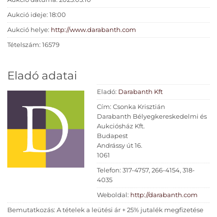
van még meg. Korai,
Aukció ideje: 18:00
izgalmas vasúti térkép. /
Aukció helye:
http://www.darabanth.com
Tételszám: 16579
Early Central European
rail and postal map with
Eladó adatai
traveling times.
Eladó:
Darabanth Kft
Cím: Csonka Krisztián
Darabanth Bélyegkereskedelmi és
Aukciósház Kft.
Budapest
Andrássy út 16.
1061
Telefon: 317-4757, 266-4154, 318-
4035
Weboldal:
http://darabanth.com
Bemutatkozás: A tételek a leütési ár + 25% jutalék megfizetése