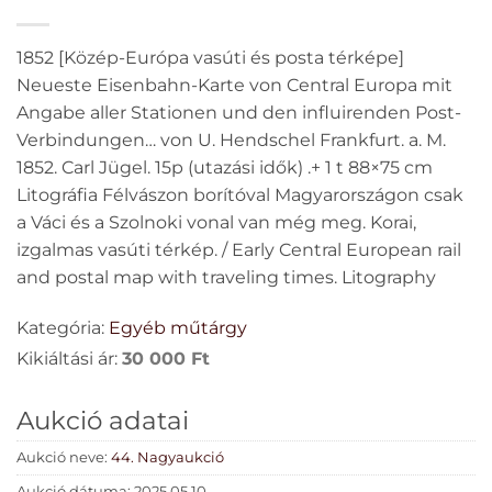
Europa mit Angabe aller
1852 [Közép-Európa vasúti és posta térképe]
Stationen und den
Neueste Eisenbahn-Karte von Central Europa mit
influirenden Post-
Angabe aller Stationen und den influirenden Post-
Verbindungen… von U. Hendschel Frankfurt. a. M.
Verbindungen… von U.
1852. Carl Jügel. 15p (utazási idők) .+ 1 t 88×75 cm
Litográfia Félvászon borítóval Magyarországon csak
Hendschel Frankfurt. a.
a Váci és a Szolnoki vonal van még meg. Korai,
M. 1852. Carl Jügel. 15p
izgalmas vasúti térkép. / Early Central European rail
and postal map with traveling times. Litography
(utazási idők) .+ 1 t 88×75
Kategória:
Egyéb műtárgy
cm Litográfia Félvászon
Kikiáltási ár:
30 000
Ft
borítóval
Aukció adatai
Magyarországon csak a
Aukció neve:
44. Nagyaukció
Váci és a Szolnoki vonal
Aukció dátuma: 2025.05.10