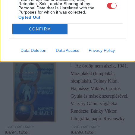
Retention, Sale, and/or Sharing of my
Personal Data that Is Unrelated with the
Purposes for which it was collected.
Opted Out
CONFIRM
Data Deletion
Data Access
Privacy Policy
KAPCSOLÓDÓ MŰTÁRGYAK
EGYÉB MŰTÁRGY
EGYÉB MŰTÁRGY
16694. tétel:
16690. tétel: