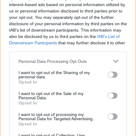
interest-based ads based on personal information utilized by
us or personal information disclosed to third parties prior to
Eladó adatai
your opt-out. You may separately opt-out of the further
disclosure of your personal information by third parties on the
Eladó:
Darabanth Kft
IAB’s list of downstream participants. This information may
also be disclosed by us to third parties on the
IAB’s List of
Cím: Csonka Krisztián
Downstream Participants
that may further disclose it to other
Darabanth Bélyegkereskedelmi és
third parties.
Aukciósház Kft.
Budapest
Personal Data Processing Opt Outs
Andrássy út 16.
1061
I want to opt-out of the Sharing of my
personal data.
Telefon: 317-4757, 266-4154, 318-
Opted In
4035
Weboldal:
http://darabanth.com
I want to opt-out of the Sale of my
Personal Data.
Bemutatkozás: A tételek a leütési ár + 25% jutalék megfizetése
Opted In
után kerülnek a vevő tulajdonába. Ha a tételt nem személyesen
I want to opt-out of processing my
veszik át, a vevő a postaköltség, biztosítási díj megfizetésére is
Personal Data for Targeted Advertising.
köteles.
Opted In
GALÉRIA TOVÁBBI MŰTÁRGYAI
I want to opt-out of Collection, Use,