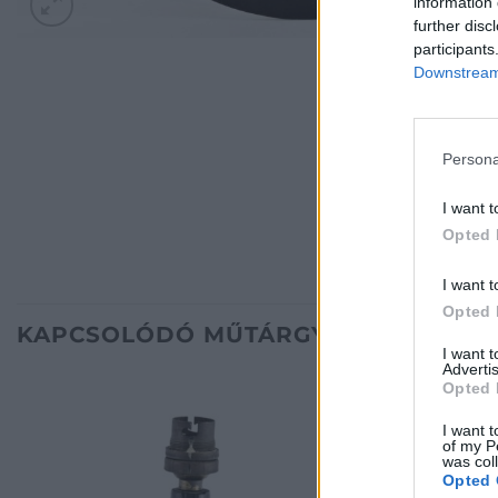
information 
further disc
participants
Downstream 
Persona
I want t
Opted 
I want t
Opted 
KAPCSOLÓDÓ MŰTÁRGYAK
I want 
Advertis
Opted 
I want t
of my P
was col
Opted 