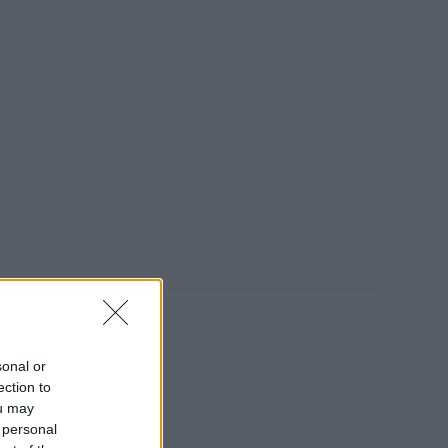
sonal or
ection to
 Galéria
ou may
ás
 personal
 Kft.