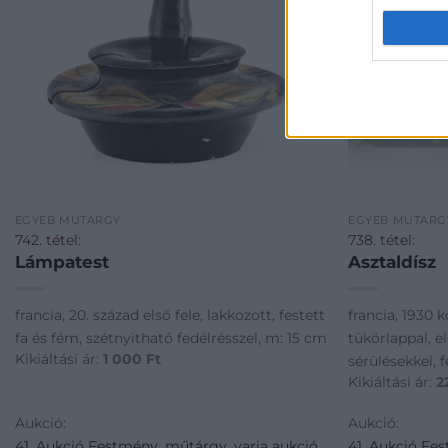
EGYÉB MŰTÁRGY
EGYÉB MŰTÁRG
742. tétel:
738. tétel:
Lámpatest
Asztaldísz
francia, 20. század első fele, lakkozott, festett
francia, 1930 k
fa és fém, szétnyitható fedélrésszel, m: 15 cm
tükörlappal, e
Kikiáltási ár:
1 000
Ft
sérülésekkel, f
Kikiáltási ár:
2
Aukció:
Aukció:
41. Aukció Festmény, műtárgy, varia aukció
41. Aukció Fe