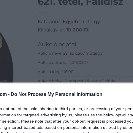
621. tétel, Falidísz
Kategória:
Egyéb műtárgy
Kikiáltási ár:
19 000
Ft
Aukció adatai
Aukció neve:
29. aukció / műtárgy
Aukció dátuma: 2015.05.21
Aukció ideje: 18:00
Aukció helye: Budapest, Biksady Galéria
Tételszám: 621
com -
Do Not Process My Personal Information
Eladó adatai
to opt-out of the sale, sharing to third parties, or processing of your per
formation for targeted advertising by us, please use the below opt-out s
Eladó:
Biksady
r selection. Please note that after your opt-out request is processed y
Cím: Törő Tam
eing interest-based ads based on personal information utilized by us or
Biksady Galéria