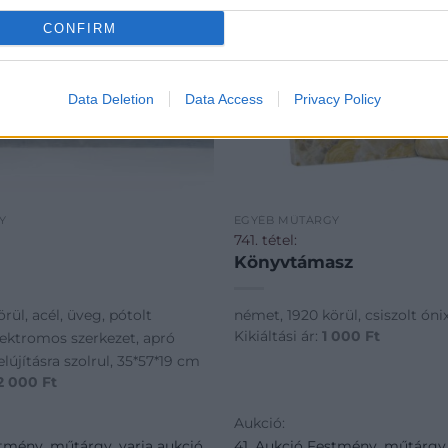
CONFIRM
Data Deletion
Data Access
Privacy Policy
Y
EGYÉB MŰTÁRGY
741. tétel:
Könyvtámasz
örül, acél, üveg, pótolt
német, 1920 körül, csiszolt óni
Kikiáltási ár:
1 000
Ft
lektromos szerkezet, apró
elújításra szolrul, 35*57*19 cm
2 000
Ft
Aukció:
stmény, műtárgy, varia aukció
41. Aukció Festmény, műtárgy,