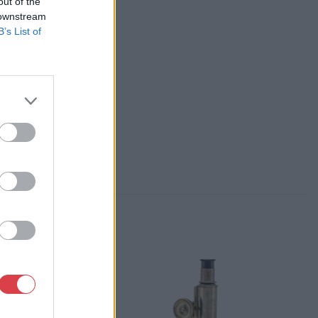
out of the
, Falk Miksa u. 24-26.
 downstream
84-1111 061/780-9307
B’s List of
p://www.biksady.com