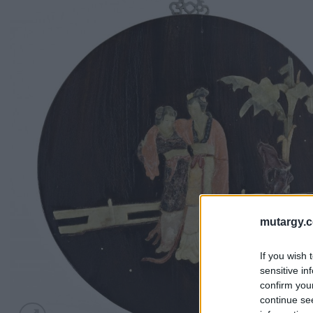
mutargy.
If you wish 
sensitive in
confirm you
continue se