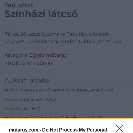
760. tétel:
Színházi látcső
Párizs, 20. század, Lemaire Fabt típus, festett
sárgaréz, bőr borítással, eredeti tokban, 6*12*4 cm
Kategória:
Egyéb műtárgy
Kikiáltási ár:
1 000
Ft
Aukció adatai
Aukció neve:
41. Aukció Festmény, műtárgy, varia aukció
Aukció dátuma: 2017.03.09
Aukció ideje: 18:00
Aukció helye: 1055 Budapest, Falk Miksa utca 24-26.
Tételszám: 760
mutargy.com -
Do Not Process My Personal