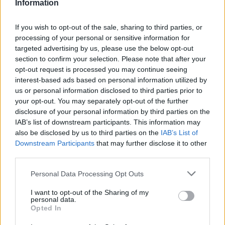
Information
Eladó adatai
If you wish to opt-out of the sale, sharing to third parties, or
processing of your personal or sensitive information for
Eladó:
Biksady Galéria
targeted advertising by us, please use the below opt-out
Cím: Törő Tamás
section to confirm your selection. Please note that after your
Biksady Galéria Kft.
opt-out request is processed you may continue seeing
1055, Budapest, Falk Miksa u.
interest-based ads based on personal information utilized by
24-26.
us or personal information disclosed to third parties prior to
Telefon: 061/784-1111 061/780-
your opt-out. You may separately opt-out of the further
9307
disclosure of your personal information by third parties on the
IAB’s list of downstream participants. This information may
Weboldal:
also be disclosed by us to third parties on the
IAB’s List of
http://www.biksady.com
Downstream Participants
that may further disclose it to other
third parties.
GALÉRIA TOVÁBBI MŰTÁRGYAI
Personal Data Processing Opt Outs
I want to opt-out of the Sharing of my
personal data.
Opted In