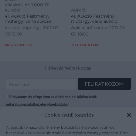
Kikiáltási ár:
1 000
Ft
Aukció:
Aukció:
41. Aukció Festmény,
41. Aukció Festmény,
műtárgy, varia aukció
műtárgy, varia aukció
Aukció időpontja: 2017-03-
Aukció időpontja: 2017-03-
09 18:00
09 18:00
MEGTEKINTEM
MEGTEKINTEM
Hírlevél feliratkozás
Elolvastam és elfogadom az Adatkezelési tájékoztatót:
mutargy.com/adatkezelesi-tajekoztato/
Cookie (süti) kezelés
Rólunk
Áraink
Médiaajánlat
ÁSZF
A legjobb felhasználói élmény biztosítása érdekében sütiket
használunk az eszközinformációk tárolására és/vagy elérésére. Ezen
Karrier
Adatvédelem