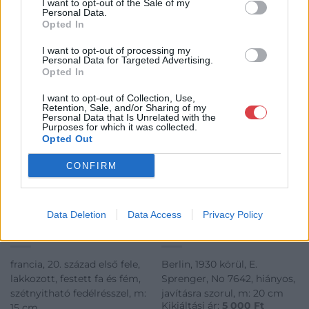
I want to opt-out of the Sale of my
Personal Data.
Opted In
KAPCSOLÓDÓ MŰTÁRGYAK
I want to opt-out of processing my
Personal Data for Targeted Advertising.
Opted In
I want to opt-out of Collection, Use,
Retention, Sale, and/or Sharing of my
Personal Data that Is Unrelated with the
Purposes for which it was collected.
Opted Out
CONFIRM
EGYÉB MŰTÁRGY
EGYÉB MŰTÁRGY
Data Deletion
Data Access
Privacy Policy
742. tétel:
757. tétel:
Lámpatest
Theodolit
francia, 20. század első fele,
Berlin, 1930 körül, E.
lakkozott, festett fa és fém,
Sprenger, No 7642, hiányos,
szétnyitható fedélrésszel, m:
javításra szorul, m: 20 cm
Kikiáltási ár:
5 000
Ft
15 cm