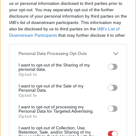
us or personal information disclosed to third parties prior to
your opt-out. You may separately opt-out of the further
disclosure of your personal information by third parties on the
IAB’s list of downstream participants. This information may
also be disclosed by us to third parties on the
IAB’s List of
Downstream Participants
that may further disclose it to other
third parties.
Personal Data Processing Opt Outs
I want to opt-out of the Sharing of my
EGYÉB MŰTÁRGY
EGYÉB MŰTÁRGY
personal data.
16902. tétel:
16901. tétel:
Opted In
Schunda V. József: A
Riley, Maurice
czimbalom története. A
W[inton]: The History
I want to opt-out of the Sale of my
szerző, Schunda Vencel
of the Viola. Foreword
Personal Data.
József (1845-1923)
by William Primrose.
Opted In
csehországi
(Dedikált.) (Ann Arbor,
származású
Michigan, USA, 1980.
I want to opt-out of processing my
Schunda V. József: A
Riley, Maurice W[inton]: The
Personal Data for Targeted Advertising.
hangszergyáros és
Author – Printed by
czimbalom története. A
History of the Viola.
Opted In
zeneműkiadó által
Braun-Brumfield). XXIII
szerző, Schunda Vencel
Foreword by William
DEDIKÁLT példány! A
+ [1] + 396 p. Első
I want to opt-out of Collection, Use,
József (1845-1923)
Primrose. (Dedikált.) (Ann
10.000-ik czimbalom
kiadás. Dedikált: „For
Retention, Sale, and/or Sharing of my
Kikiáltási ár:
8 000
Ft
Kikiáltási ár:
24 000
Ft
csehországi származású
Arbor, Michigan, USA, 1980.