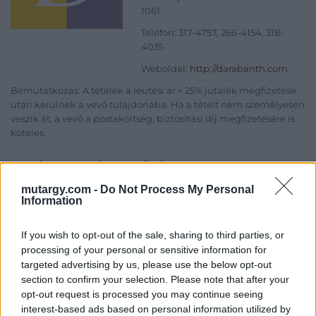
1061
Telefon: 317-4757, 266-4154, 318-
4035
Weboldal:
http://darabanth.com
Bemutatkozás: A tételek a leütési ár + 25% jutalék megfizetése
után kerülnek a vevő tulajdonába. Ha a tételt nem személyesen
veszik át, a vevő a postaköltség, biztosítási díj megfizetésére is
köteles.
GALÉRIA TOVÁBBI MŰTÁRGYAI
mutargy.com -
Do Not Process My Personal
Information
If you wish to opt-out of the sale, sharing to third parties, or
processing of your personal or sensitive information for
targeted advertising by us, please use the below opt-out
section to confirm your selection. Please note that after your
KAPCSOLÓDÓ MŰTÁRGYAK
opt-out request is processed you may continue seeing
interest-based ads based on personal information utilized by