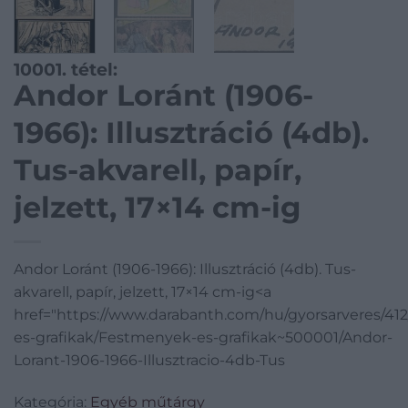
10001. tétel:
Andor Loránt (1906-
1966): Illusztráció (4db).
Tus-akvarell, papír,
jelzett, 17×14 cm-ig
Andor Loránt (1906-1966): Illusztráció (4db). Tus-
akvarell, papír, jelzett, 17×14 cm-ig<a
href="https://www.darabanth.com/hu/gyorsarveres/4
es-grafikak/Festmenyek-es-grafikak~500001/Andor-
Lorant-1906-1966-Illusztracio-4db-Tus
Kategória:
Egyéb műtárgy