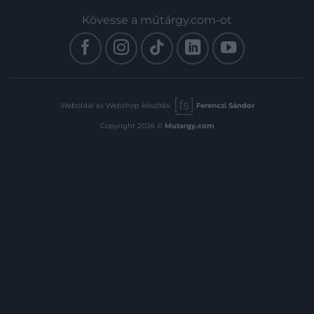
színes, illusztrált, enyhén
enyhén kopott kiadói
Kövesse a műtárgy.com-ot
kopott kiadói
védőborítóban. Jó
védőborítóban. Jó példány.
Weboldal és Webshop készítés:
Ferenczi Sándor
Copyright 2026 ©
Mutargy.com