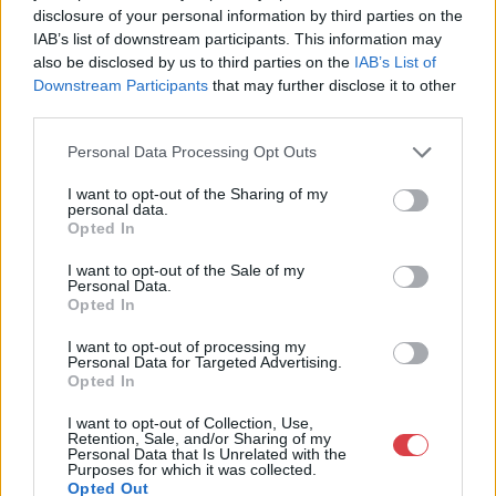
disclosure of your personal information by third parties on the
IAB’s list of downstream participants. This information may
also be disclosed by us to third parties on the
IAB’s List of
Downstream Participants
that may further disclose it to other
third parties.
Personal Data Processing Opt Outs
EGYÉB MŰTÁRGY
EGYÉB MŰTÁRGY
I want to opt-out of the Sharing of my
16696. tétel:
16695. tétel:
personal data.
1937 A Nemzetközi
Cziglényi László: Védd
Opted In
Eucharisztikus
kenyerünket a
Kongresszus plakátja.
tűzkártól. Propaganda
I want to opt-out of the Sale of my
A Főváros felkéri a
plakát terv. Vegyes
Personal Data.
Opted In
lakókat, hogy
technika, papír, 15×21
magánszálláshelyek
cm Kartonon.
1937 A Nemzetközi
Cziglényi László: Védd
I want to opt-out of processing my
biztosításával
Hátoldalán hivatalos
Personal Data for Targeted Advertising.
Eucharisztikus Kongresszus
kenyerünket a tűzkártól.
járuljanak hozzá a
engedélyezési
Opted In
plakátja. A Főváros felkéri a
Propaganda plakát terv.
rendezvény sikeres
okirattal.
lakókat, hogy
Vegyes technika, papír, 15x21
lebonyolításához Jó
I want to opt-out of Collection, Use,
Kikiáltási ár:
8 000
Ft
Kikiáltási ár:
14 000
Ft
magánszálláshelyek
cm Kartonon. Hátoldalán
Retention, Sale, and/or Sharing of my
állapotban, hajtva
Aukció:
44. Nagyaukció
Aukció:
44. Nagyaukció
Personal Data that Is Unrelated with the
biztosításával járuljanak
hivatalos engedélyezési
47×32 cm
Purposes for which it was collected.
Aukció időpontja:
Aukció időpontja:
hozzá a rendezvény sikeres
okirattal.
Opted Out