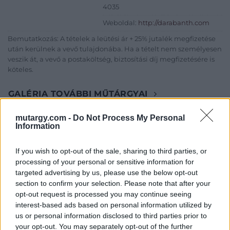
4035
Weboldal:
http://darabanth.com
Bemutatkozás: A tételek a leütési ár + 25% jutalék megfizetése
után kerülnek a vevő tulajdonába. Ha a tételt nem személyesen
veszik át, a vevő a postaköltség, biztosítási díj megfizetésére is
köteles.
GALÉRIA TOVÁBBI MŰTÁRGYAI
mutargy.com -
Do Not Process My Personal
Information
If you wish to opt-out of the sale, sharing to third parties, or
processing of your personal or sensitive information for
targeted advertising by us, please use the below opt-out
section to confirm your selection. Please note that after your
KAPCSOLÓDÓ MŰTÁRGYAK
opt-out request is processed you may continue seeing
interest-based ads based on personal information utilized by
us or personal information disclosed to third parties prior to
your opt-out. You may separately opt-out of the further