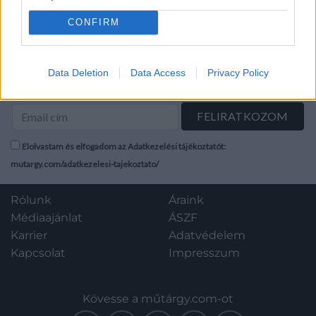
2025/05/10 18:00
2025/05/10 18:00
lebonyolításához Jó
állapotban, hajtva 47x32 cm
CONFIRM
MEGTEKINTEM
MEGTEKINTEM
Data Deletion
Data Access
Privacy Policy
Hírlevél feliratkozás
Elolvastam és elfogadom az Adatkezelési tájékoztatót:
mutargy.com/adatkezelesi-tajekoztato/
Rólunk
Áraink
Médiaajánlat
ÁSZF
Karrier
Adatvédelem
Kapcsolat
Impresszum
Kövesse a műtárgy.com-ot