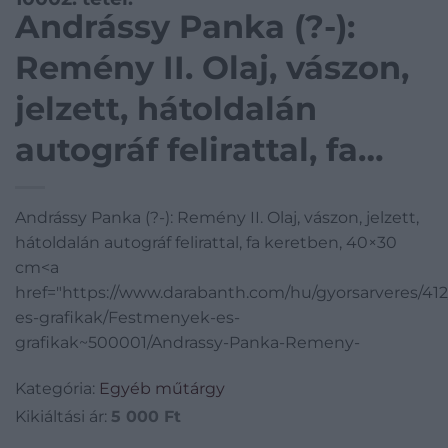
Andrássy Panka (?-):
Remény II. Olaj, vászon,
jelzett, hátoldalán
autográf felirattal, fa
keretben, 40×30 cm
Andrássy Panka (?-): Remény II. Olaj, vászon, jelzett,
hátoldalán autográf felirattal, fa keretben, 40×30
cm<a
href="https://www.darabanth.com/hu/gyorsarveres/4
es-grafikak/Festmenyek-es-
grafikak~500001/Andrassy-Panka-Remeny-
Kategória:
Egyéb műtárgy
Kikiáltási ár:
5 000
Ft