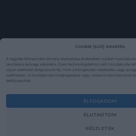
Cookie (süti) kezelés
A legjobb felhasználói élmény biztosítása érdekében sütiket használun
tárolására és/vagy elérésére. Ezen technológiákhoz való hozzájárulás l
olyan adatokat dolgozzunk fel, mint a böngészési viselkedés vagy az eg
webhelyen. A hozzájárulás megtagadása vagy visszavonása bizonyos f
befolyásolhat.
ELFOGADOM
ELUTASÍTOM
RÉSZLETEK