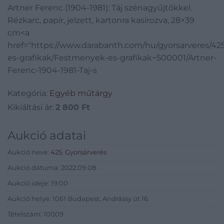
Artner Ferenc (1904-1981): Táj szénagyűjtőkkel.
28×39 cm
Rézkarc, papír, jelzett, kartonra kasírozva, 28×39
cm<a
href="https://www.darabanth.com/hu/gyorsarveres/4
es-grafikak/Festmenyek-es-grafikak~500001/Artner-
Ferenc-1904-1981-Taj-s
Kategória:
Egyéb műtárgy
Kikiáltási ár:
2 800
Ft
Aukció adatai
Aukció neve:
425. Gyorsárverés
Aukció dátuma: 2022.09.08
Aukció ideje: 19:00
Aukció helye: 1061 Budapest, Andrássy út 16.
Tételszám: 10009