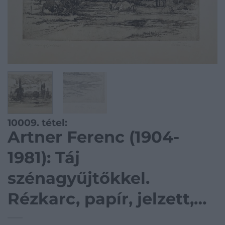
10009. tétel:
Artner Ferenc (1904-
1981): Táj
szénagyűjtőkkel.
Rézkarc, papír, jelzett,
kartonra kasírozva,