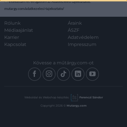
Elolvastam és elfogadom az Adatkezelési tájékoztatót:
képtáblák) t. Kiadói
mutargy.com/adatkezelesi-tajekoztato/
szecessziós egészvászon-
kötés, Gottermayer-kötés.
Rólunk
Áraink
Médiaajánlat
ÁSZF
Karrier
Adatvédelem
Kapcsolat
Impresszum
Kövesse a műtárgy.com-ot
Weboldal és Webshop készítés:
Ferenczi Sándor
Copyright 2026 ©
Mutargy.com