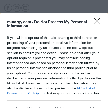
mutargy.com -
Do Not Process My Personal
Information
If you wish to opt-out of the sale, sharing to third parties, or
KAPCSOLÓDÓ MŰTÁRGYAK
processing of your personal or sensitive information for
targeted advertising by us, please use the below opt-out
section to confirm your selection. Please note that after your
opt-out request is processed you may continue seeing
interest-based ads based on personal information utilized by
us or personal information disclosed to third parties prior to
your opt-out. You may separately opt-out of the further
disclosure of your personal information by third parties on the
IAB’s list of downstream participants. This information may
also be disclosed by us to third parties on the
IAB’s List of
Downstream Participants
that may further disclose it to other
EGYÉB MŰTÁRGY
EGYÉB MŰTÁRGY
third parties.
16694. tétel:
16902. tétel:
cca 1930 Börtsök László
Schunda V. József: A
Personal Data Processing Opt Outs