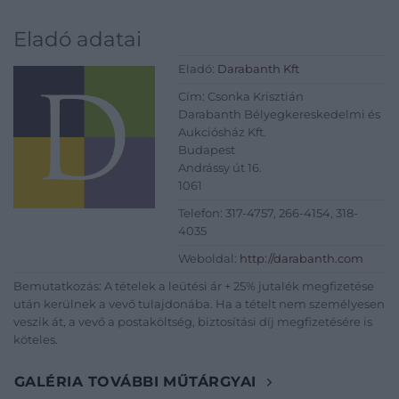
Eladó adatai
Eladó:
Darabanth Kft
Cím: Csonka Krisztián
Darabanth Bélyegkereskedelmi és
Aukciósház Kft.
Budapest
Andrássy út 16.
1061
Telefon: 317-4757, 266-4154, 318-
4035
Weboldal:
http://darabanth.com
Bemutatkozás: A tételek a leütési ár + 25% jutalék megfizetése
után kerülnek a vevő tulajdonába. Ha a tételt nem személyesen
veszik át, a vevő a postaköltség, biztosítási díj megfizetésére is
köteles.
GALÉRIA TOVÁBBI MŰTÁRGYAI