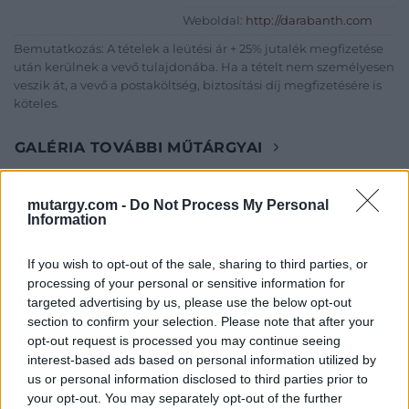
Weboldal:
http://darabanth.com
Bemutatkozás: A tételek a leütési ár + 25% jutalék megfizetése
után kerülnek a vevő tulajdonába. Ha a tételt nem személyesen
veszik át, a vevő a postaköltség, biztosítási díj megfizetésére is
köteles.
GALÉRIA TOVÁBBI MŰTÁRGYAI
mutargy.com -
Do Not Process My Personal
Information
If you wish to opt-out of the sale, sharing to third parties, or
processing of your personal or sensitive information for
targeted advertising by us, please use the below opt-out
KAPCSOLÓDÓ MŰTÁRGYAK
section to confirm your selection. Please note that after your
opt-out request is processed you may continue seeing
interest-based ads based on personal information utilized by
us or personal information disclosed to third parties prior to
your opt-out. You may separately opt-out of the further