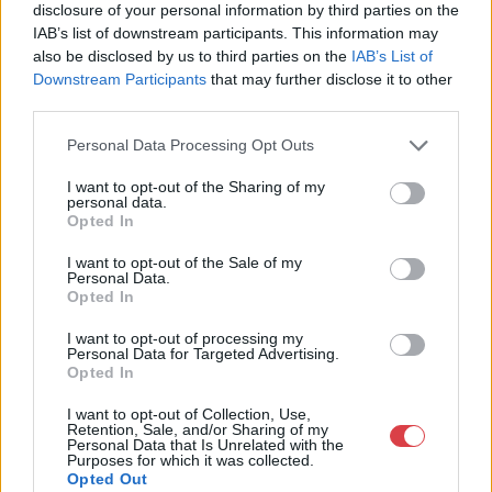
disclosure of your personal information by third parties on the
IAB’s list of downstream participants. This information may
also be disclosed by us to third parties on the
IAB’s List of
Downstream Participants
that may further disclose it to other
third parties.
Personal Data Processing Opt Outs
EGYÉB MŰTÁRGY
EGYÉB MŰTÁRGY
16696. tétel:
16689. tétel:
I want to opt-out of the Sharing of my
1937 A Nemzetközi
Afrikai vőlegény, 1944.
personal data.
Eucharisztikus
Moziplakát (filmplakát,
Opted In
Kongresszus plakátja.
rácsplakát). Latabár
A Főváros felkéri a
Kálmán, Vaszary Piri,
I want to opt-out of the Sale of my
Personal Data.
lakókat, hogy
Hidvéghy Valéria és
Opted In
magánszálláshelyek
mások szereplésével.
1937 A Nemzetközi
Afrikai vőlegény, 1944.
biztosításával
Rendezte: Balogh
I want to opt-out of processing my
Eucharisztikus Kongresszus
Moziplakát (filmplakát,
járuljanak hozzá a
István. Litográfia, papír.
Personal Data for Targeted Advertising.
plakátja. A Főváros felkéri a
rácsplakát). Latabár Kálmán,
rendezvény sikeres
Bódis jelzéssel a
Opted In
lakókat, hogy
Vaszary Piri, Hidvéghy
lebonyolításához Jó
plakáton. Kellner
Kikiáltási ár:
8 000
Ft
Kikiáltási ár:
50 000
Ft
magánszálláshelyek
Valéria és mások
állapotban, hajtva
Márkus Nyomda, Bp.
I want to opt-out of Collection, Use,
Aukció:
44. Nagyaukció
Aukció:
44. Nagyaukció
Retention, Sale, and/or Sharing of my
biztosításával járuljanak
szereplésével. Rendezte:
47×32 cm
Erdélyi – Kárpát Film.
Personal Data that Is Unrelated with the
Aukció időpontja:
Aukció időpontja:
hozzá a rendezvény sikeres
Balogh István. Litográfia,
Kováts Béla
Purposes for which it was collected.
2025/05/10 18:00
2025/05/10 18:00
lebonyolításához Jó
papír. Bódis jelzéssel a
Filmreklám. Lapszéli
Opted Out