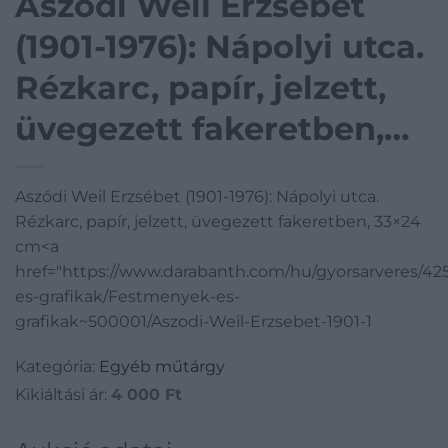
Aszódi Weil Erzsébet
(1901-1976): Nápolyi utca.
Rézkarc, papír, jelzett,
üvegezett fakeretben,
33×24 cm
Aszódi Weil Erzsébet (1901-1976): Nápolyi utca.
Rézkarc, papír, jelzett, üvegezett fakeretben, 33×24
cm<a
href="https://www.darabanth.com/hu/gyorsarveres/4
es-grafikak/Festmenyek-es-
grafikak~500001/Aszodi-Weil-Erzsebet-1901-1
Kategória:
Egyéb műtárgy
Kikiáltási ár:
4 000
Ft