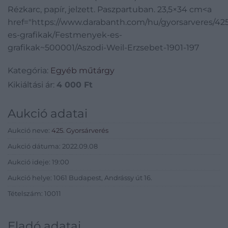
cm
Rézkarc, papír, jelzett. Paszpartuban. 23,5×34 cm<a
href="https://www.darabanth.com/hu/gyorsarveres/4
es-grafikak/Festmenyek-es-
grafikak~500001/Aszodi-Weil-Erzsebet-1901-197
Kategória:
Egyéb műtárgy
Kikiáltási ár:
4 000
Ft
Aukció adatai
Aukció neve:
425. Gyorsárverés
Aukció dátuma: 2022.09.08
Aukció ideje: 19:00
Aukció helye: 1061 Budapest, Andrássy út 16.
Tételszám: 10011
Eladó adatai