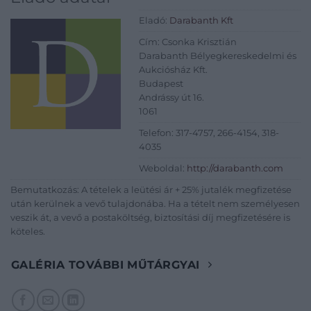
Eladó:
Darabanth Kft
Cím: Csonka Krisztián
Darabanth Bélyegkereskedelmi és
Aukciósház Kft.
Budapest
Andrássy út 16.
1061
Telefon: 317-4757, 266-4154, 318-
4035
Weboldal:
http://darabanth.com
Bemutatkozás: A tételek a leütési ár + 25% jutalék megfizetése
után kerülnek a vevő tulajdonába. Ha a tételt nem személyesen
veszik át, a vevő a postaköltség, biztosítási díj megfizetésére is
köteles.
GALÉRIA TOVÁBBI MŰTÁRGYAI