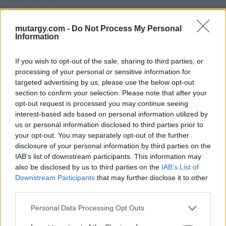
mutargy.com -
Do Not Process My Personal
Information
KAPCSOLÓDÓ MŰTÁRGYAK
If you wish to opt-out of the sale, sharing to third parties, or
processing of your personal or sensitive information for
targeted advertising by us, please use the below opt-out
section to confirm your selection. Please note that after your
opt-out request is processed you may continue seeing
interest-based ads based on personal information utilized by
us or personal information disclosed to third parties prior to
your opt-out. You may separately opt-out of the further
disclosure of your personal information by third parties on the
IAB’s list of downstream participants. This information may
also be disclosed by us to third parties on the
IAB’s List of
Downstream Participants
that may further disclose it to other
EGYÉB MŰTÁRGY
EGYÉB MŰTÁRGY
third parties.
16690. tétel:
16691. tétel:
Az ördög nem alszik,
1942 Kiskunsági
Personal Data Processing Opt Outs
1941. Moziplakát
Juhásznap. Nagy
(filmplakát, rácsplakát).
méretű plakát. Füzesi