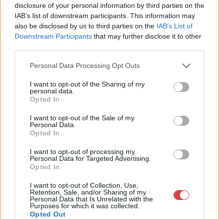
disclosure of your personal information by third parties on the
IAB’s list of downstream participants. This information may
also be disclosed by us to third parties on the
IAB’s List of
Downstream Participants
that may further disclose it to other
third parties.
Personal Data Processing Opt Outs
EGYÉB MŰTÁRGY
EGYÉB MŰTÁRGY
16689. tétel:
16694. tétel:
I want to opt-out of the Sharing of my
Afrikai vőlegény, 1944.
cca 1930 Börtsök László
personal data.
Opted In
Moziplakát (filmplakát,
(?-?): „Egészséges
rácsplakát). Latabár
munka,egészséges
I want to opt-out of the Sale of my
Kálmán, Vaszary Piri,
munkás, egészséges
Personal Data.
Hidvéghy Valéria és
nemzet.” Országos
Opted In
mások szereplésével.
Társadalombiztosító
Afrikai vőlegény, 1944.
cca 1930 Börtsök László (?
Rendezte: Balogh
Intézet irredenta
I want to opt-out of processing my
Moziplakát (filmplakát,
-?): "Egészséges
István. Litográfia, papír.
plakát, Klösz
Personal Data for Targeted Advertising.
rácsplakát). Latabár Kálmán,
munka,egészséges munkás,
Opted In
Bódis jelzéssel a
coloroffset, a széleken
Vaszary Piri, Hidvéghy
egészséges nemzet."
plakáton. Kellner
gyűrődésekkel, de ezt
Kikiáltási ár:
50 000
Ft
Kikiáltási ár:
24 000
Ft
I want to opt-out of Collection, Use,
Valéria és mások
Országos
Márkus Nyomda, Bp.
leszámítva jó
Retention, Sale, and/or Sharing of my
Aukció:
44. Nagyaukció
Aukció:
44. Nagyaukció
szereplésével. Rendezte:
Társadalombiztosító Intézet
Erdélyi – Kárpát Film.
állapotban, 94×62,5 cm
Personal Data that Is Unrelated with the
Aukció időpontja:
Aukció időpontja:
Purposes for which it was collected.
Balogh István. Litográfia,
irredenta plakát, Klösz
Kováts Béla
/ Hungarian irredenta
2025/05/10 18:00
2025/05/10 18:00
Opted Out
papír. Bódis jelzéssel a
coloroffset, a széleken
Filmreklám. Lapszéli
social insurance