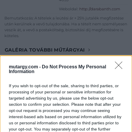
Weboldal:
http://darabanth.com
Bemutatkozás: A tételek a leütési ár + 25% jutalék megfizetése
után kerülnek a vevő tulajdonába. Ha a tételt nem személyesen
veszik át, a vevő a postaköltség, biztosítási díj megfizetésére is
köteles.
GALÉRIA TOVÁBBI MŰTÁRGYAI
mutargy.com -
Do Not Process My Personal
Information
If you wish to opt-out of the sale, sharing to third parties, or
processing of your personal or sensitive information for
targeted advertising by us, please use the below opt-out
KAPCSOLÓDÓ MŰTÁRGYAK
section to confirm your selection. Please note that after your
opt-out request is processed you may continue seeing
interest-based ads based on personal information utilized by
us or personal information disclosed to third parties prior to
your opt-out. You may separately opt-out of the further