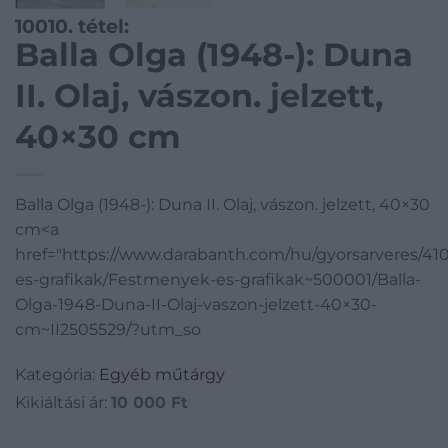
10010. tétel:
Balla Olga (1948-): Duna
II. Olaj, vászon. jelzett,
40×30 cm
Balla Olga (1948-): Duna II. Olaj, vászon. jelzett, 40×30
cm<a
href="https://www.darabanth.com/hu/gyorsarveres/4
es-grafikak/Festmenyek-es-grafikak~500001/Balla-
Olga-1948-Duna-II-Olaj-vaszon-jelzett-40×30-
cm~II2505529/?utm_so
Kategória:
Egyéb műtárgy
Kikiáltási ár:
10 000
Ft