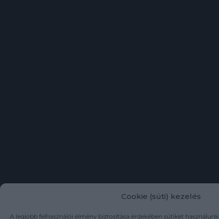
Cookie (süti) kezelés
A legjobb felhasználói élmény biztosítása érdekében sütiket használun