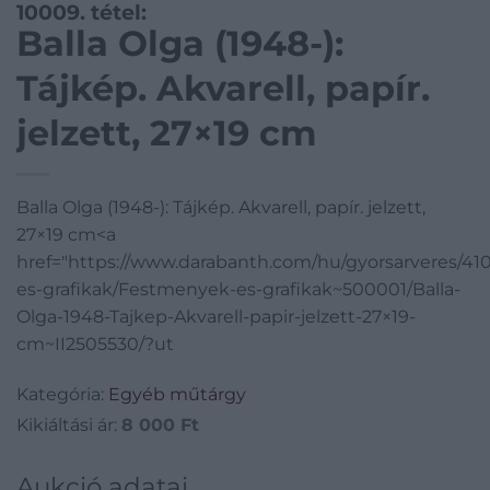
10009. tétel:
Balla Olga (1948-):
Tájkép. Akvarell, papír.
jelzett, 27×19 cm
Balla Olga (1948-): Tájkép. Akvarell, papír. jelzett,
27×19 cm<a
href="https://www.darabanth.com/hu/gyorsarveres/4
es-grafikak/Festmenyek-es-grafikak~500001/Balla-
Olga-1948-Tajkep-Akvarell-papir-jelzett-27×19-
cm~II2505530/?ut
Kategória:
Egyéb műtárgy
Kikiáltási ár:
8 000
Ft
Aukció adatai