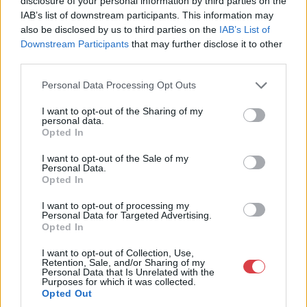
disclosure of your personal information by third parties on the
IAB’s list of downstream participants. This information may
also be disclosed by us to third parties on the
IAB’s List of
Downstream Participants
that may further disclose it to other
third parties.
Personal Data Processing Opt Outs
EGYÉB MŰTÁRGY
EGYÉB MŰTÁRGY
16690. tétel:
16688. tétel:
I want to opt-out of the Sharing of my
Az ördög nem alszik,
cca 1940 Dolgozó
personal data.
1941. Moziplakát
testvérek, értetek küzd
Opted In
(filmplakát, rácsplakát).
a Nemzetiszocialista
Tolnay Klári, Hajmássy
Magyar Párt
I want to opt-out of the Sale of my
Personal Data.
Miklós, Csortos Gyula
Hungarista Mozgalom.
Opted In
és mások
Plakát, hajtva, jó
Az ördög nem alszik, 1941.
cca 1940 Dolgozó testvérek,
szereplésével. Vaszary
állapotban, s. Mátyás,
I want to opt-out of processing my
Moziplakát (filmplakát,
értetek küzd a
Gábor vígjátéka.
49×71 cm
Personal Data for Targeted Advertising.
rácsplakát). Tolnay Klári,
Nemzetiszocialista Magyar
Rendezte: Bánky
Opted In
Hajmássy Miklós, Csortos
Párt Hungarista Mozgalom.
Viktor. Litográfia, papír.
Kikiáltási ár:
60 000
Ft
Kikiáltási ár:
60 000
Ft
Gyula és mások
Plakát, hajtva, jó állapotban,
Rovenszky Pázmány,
I want to opt-out of Collection, Use,
Aukció:
44. Nagyaukció
Aukció:
44. Nagyaukció
Retention, Sale, and/or Sharing of my
szereplésével. Vaszary Gábor
s. Mátyás, 49x71 cm
Bp. M.F.I. Film. Jó
Personal Data that Is Unrelated with the
Aukció időpontja:
Aukció időpontja:
vígjátéka. Rendezte: Bánky
állapotban. 84×29 cm. !
Purposes for which it was collected.
2025/05/10 18:00
2025/05/10 18:00
Viktor. Litográfia, papír.
Opted Out
/ Vintage Hungarian