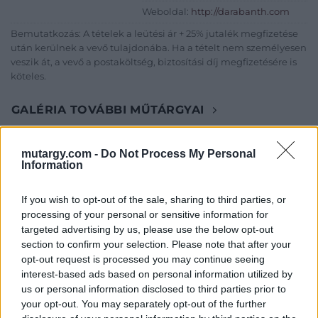
Weboldal:
http://darabanth.com
Bemutatkozás: A tételek a leütési ár + 25% jutalék megfizetése
után kerülnek a vevő tulajdonába. Ha a tételt nem személyesen
veszik át, a vevő a postaköltség, biztosítási díj megfizetésére is
köteles.
GALÉRIA TOVÁBBI MŰTÁRGYAI
mutargy.com -
Do Not Process My Personal
Information
If you wish to opt-out of the sale, sharing to third parties, or
processing of your personal or sensitive information for
targeted advertising by us, please use the below opt-out
KAPCSOLÓDÓ MŰTÁRGYAK
section to confirm your selection. Please note that after your
opt-out request is processed you may continue seeing
interest-based ads based on personal information utilized by
us or personal information disclosed to third parties prior to
your opt-out. You may separately opt-out of the further