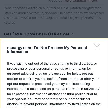
Weboldal:
http://darabanth.com
Bemutatkozás: A tételek a leütési ár + 25% jutalék megfizetése
után kerülnek a vevő tulajdonába. Ha a tételt nem személyesen
veszik át, a vevő a postaköltség, biztosítási díj megfizetésére is
köteles.
GALÉRIA TOVÁBBI MŰTÁRGYAI
mutargy.com -
Do Not Process My Personal
Information
If you wish to opt-out of the sale, sharing to third parties, or
processing of your personal or sensitive information for
targeted advertising by us, please use the below opt-out
KAPCSOLÓDÓ MŰTÁRGYAK
section to confirm your selection. Please note that after your
opt-out request is processed you may continue seeing
interest-based ads based on personal information utilized by
us or personal information disclosed to third parties prior to
your opt-out. You may separately opt-out of the further
disclosure of your personal information by third parties on the