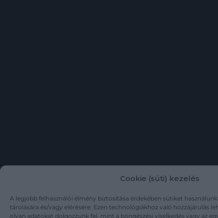
Cookie (süti) kezelés
A legjobb felhasználói élmény biztosítása érdekében sütiket használun
tárolására és/vagy elérésére. Ezen technológiákhoz való hozzájárulás l
olyan adatokat dolgozzunk fel, mint a böngészési viselkedés vagy az eg