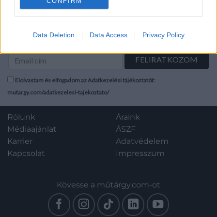
CONFIRM
Hírlevél feliratkozás
Data Deletion
Data Access
Privacy Policy
Elolvastam és elfogadom az Adatkezelési tájékoztatót:
mutargy.com/adatkezelesi-tajekoztato/
Rólunk
Áraink
Médiaajánlat
ÁSZF
Karrier
Adatvédelem
Kapcsolat
Impresszum
Kövesse a műtárgy.com-ot