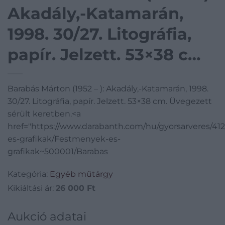
Akadály,-Katamarán,
1998. 30/27. Litográfia,
papír. Jelzett. 53×38 cm.
Üvegezett sérült
Barabás Márton (1952 – ): Akadály,-Katamarán, 1998.
keretben.
30/27. Litográfia, papír. Jelzett. 53×38 cm. Üvegezett
sérült keretben.<a
href="https://www.darabanth.com/hu/gyorsarveres/4
es-grafikak/Festmenyek-es-
grafikak~500001/Barabas
Kategória:
Egyéb műtárgy
Kikiáltási ár:
26 000
Ft
Aukció adatai