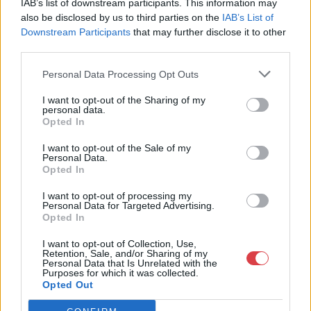
IAB’s list of downstream participants. This information may
also be disclosed by us to third parties on the
IAB’s List of
Downstream Participants
that may further disclose it to other
third parties.
Personal Data Processing Opt Outs
EGYÉB MŰTÁRGY
EGYÉB MŰTÁRGY
16696. tétel:
16698. tétel:
I want to opt-out of the Sharing of my
1937 A Nemzetközi
1945 ,,A Független
personal data.
Eucharisztikus
Kisgazda-, Földmunkás
Opted In
Kongresszus plakátja.
és Polgári Párt IV. ker.
I want to opt-out of the Sale of my
A Főváros felkéri a
szervezete választói
Personal Data.
lakókat, hogy
nagygyűlést tart
Opted In
magánszálláshelyek
szeptember hó 30-án
1937 A Nemzetközi
1945 ,,A Független
biztosításával
[…]”, plakát, Bp.,
I want to opt-out of processing my
Eucharisztikus Kongresszus
Kisgazda-, Földmunkás és
járuljanak hozzá a
Függetlenség-ny.,
Personal Data for Targeted Advertising.
plakátja. A Főváros felkéri a
Polgári Párt IV. ker.
Opted In
rendezvény sikeres
hajtva, minimális
lakókat, hogy
szervezete választói
lebonyolításához Jó
sérülésekkel, 59,5×42
Kikiáltási ár:
8 000
Ft
Kikiáltási ár:
24 000
Ft
magánszálláshelyek
nagygyűlést tart
I want to opt-out of Collection, Use,
állapotban, hajtva
cm
Retention, Sale, and/or Sharing of my
Aukció:
44. Nagyaukció
Aukció:
44. Nagyaukció
biztosításával járuljanak
szeptember hó 30-án [...]",
47×32 cm
Personal Data that Is Unrelated with the
Aukció időpontja:
Aukció időpontja:
hozzá a rendezvény sikeres
plakát, Bp., Függetlenség-
Purposes for which it was collected.
2025/05/10 18:00
2025/05/10 18:00
Opted Out
lebonyolításához Jó
ny., hajtva, minimális
állapotban, hajtva 47x32 cm
sérülésekkel, 59,5x42 cm
MEGTEKINTEM
MEGTEKINTEM