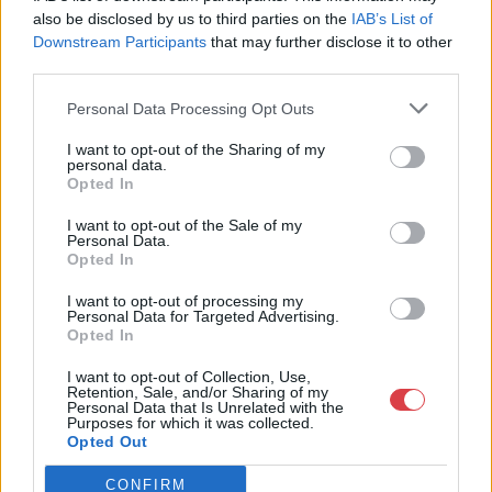
also be disclosed by us to third parties on the
IAB’s List of
Downstream Participants
that may further disclose it to other
third parties.
Personal Data Processing Opt Outs
EGYÉB MŰTÁRGY
EGYÉB MŰTÁRGY
16902. tétel:
16701. tétel:
I want to opt-out of the Sharing of my
Schunda V. József: A
[Plakát] Az Nemzeti
personal data.
Opted In
czimbalom története. A
Bajnokság I.
szerző, Schunda Vencel
osztályának 1997-1998-
I want to opt-out of the Sale of my
József (1845-1923)
as évadában
Personal Data.
csehországi
ezüstérmet szerző FTC
Opted In
származású
labdarúgó csapatának
Schunda V. József: A
[Plakát] Az Nemzeti
hangszergyáros és
csoportplakátja (A
I want to opt-out of processing my
czimbalom története. A
Bajnokság I. osztályának
Personal Data for Targeted Advertising.
zeneműkiadó által
teljes csapat 32
szerző, Schunda Vencel
1997-1998-as évadában
Opted In
DEDIKÁLT példány! A
tagjának, edzőjének,
József (1845-1923)
ezüstérmet szerző FTC
10.000-ik czimbalom
segédedzőinek,
Kikiáltási ár:
8 000
Ft
Kikiáltási ár:
36 000
Ft
I want to opt-out of Collection, Use,
csehországi származású
labdarúgó csapatának
elkészültének
orvosainak aláírásával.)
Retention, Sale, and/or Sharing of my
Aukció:
44. Nagyaukció
Aukció:
44. Nagyaukció
hangszergyáros és
csoportplakátja (A teljes
jubileuma alkalmából
Budapest, 1998. Színes
Personal Data that Is Unrelated with the
Aukció időpontja:
Aukció időpontja:
Purposes for which it was collected.
zeneműkiadó által
csapat 32 tagjának,
írta: – –
plakát, mérete:
2025/05/10 18:00
2025/05/10 18:00
Opted Out
DEDIKÁLT példány! A
edzőjének, segédedzőinek,
hangyszergyáros cs. és
385×595 mm. Minden
kir. udvari szóllító a
idők legsikeresebb
10.000-ik czimbalom
orvosainak aláírásával.)
MEGTEKINTEM
MEGTEKINTEM
CONFIRM