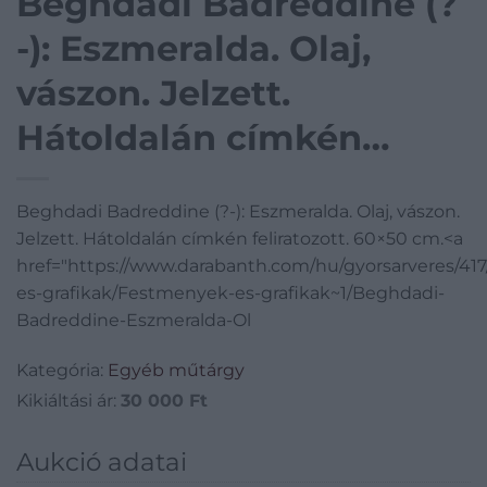
Beghdadi Badreddine (?
-): Eszmeralda. Olaj,
vászon. Jelzett.
Hátoldalán címkén
feliratozott. 60×50 cm.
Beghdadi Badreddine (?-): Eszmeralda. Olaj, vászon.
Jelzett. Hátoldalán címkén feliratozott. 60×50 cm.<a
href="https://www.darabanth.com/hu/gyorsarveres/41
es-grafikak/Festmenyek-es-grafikak~1/Beghdadi-
Badreddine-Eszmeralda-Ol
Kategória:
Egyéb műtárgy
Kikiáltási ár:
30 000
Ft
Aukció adatai