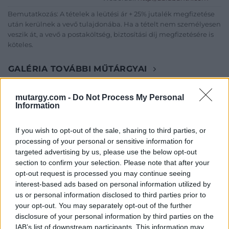
Bemutatkozás: A tételek a leütési ár + 25% jutalék megfizetése
után kerülnek a vevő tulajdonába. Ha a tételt nem személyesen
veszik át, a vevő a postaköltség, biztosítási díj megfizetésére is
köteles.
GALÉRIA TOVÁBBI MŰTÁRGYAI
mutargy.com -
Do Not Process My Personal
Information
If you wish to opt-out of the sale, sharing to third parties, or
processing of your personal or sensitive information for
targeted advertising by us, please use the below opt-out
KAPCSOLÓDÓ MŰTÁRGYAK
section to confirm your selection. Please note that after your
opt-out request is processed you may continue seeing
interest-based ads based on personal information utilized by
us or personal information disclosed to third parties prior to
your opt-out. You may separately opt-out of the further
disclosure of your personal information by third parties on the
IAB’s list of downstream participants. This information may