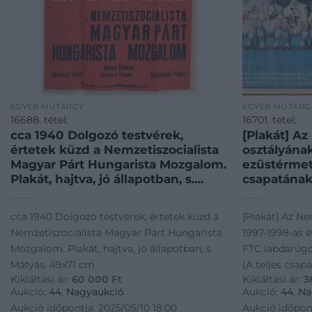
EGYÉB MŰTÁRGY
EGYÉB MŰTÁRG
16688. tétel:
16701. tétel:
cca 1940 Dolgozó testvérek,
[Plakát] Az
értetek küzd a Nemzetiszocialista
osztályána
Magyar Párt Hungarista Mozgalom.
ezüstérmet
Plakát, hajtva, jó állapotban, s.
csapatának
Mátyás, 49×71 cm
teljes csap
edzőjének,
cca 1940 Dolgozó testvérek, értetek küzd a
[Plakát] Az Ne
orvosainak 
Nemzetiszocialista Magyar Párt Hungarista
1997-1998-as 
1998. Színe
Mozgalom. Plakát, hajtva, jó állapotban, s.
FTC labdarúgó
385×595 m
Mátyás, 49x71 cm
(A teljes csap
legsikeres
Kikiáltási ár:
60 000
Ft
Kikiáltási ár:
3
segédedzőinek,
csapata, a 
Aukció:
44. Nagyaukció
Aukció:
44. N
a harmincö
Budapest, 1998
Aukció időpontja: 2025/05/10 18:00
Aukció időpont
bajnokcsap