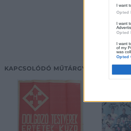
I want t
Opted 
I want 
Advertis
Opted 
I want t
of my P
was col
Opted 
KAPCSOLÓDÓ MŰTÁRGYAK