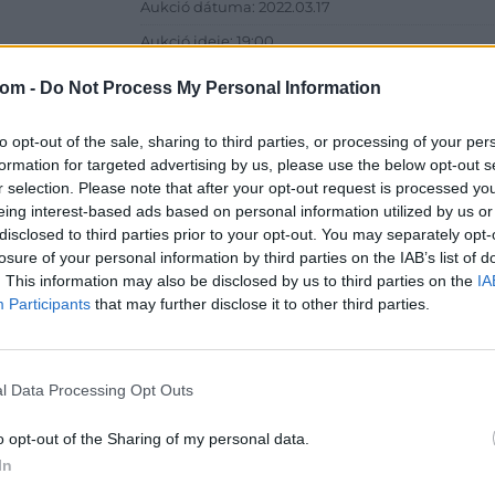
Aukció dátuma: 2022.03.17
Aukció ideje: 19:00
Aukció helye: 1061 Budapest, Andrássy út 16.
com -
Do Not Process My Personal Information
Tételszám: 10035
to opt-out of the sale, sharing to third parties, or processing of your per
formation for targeted advertising by us, please use the below opt-out s
Eladó adatai
r selection. Please note that after your opt-out request is processed y
Eladó:
Dar
eing interest-based ads based on personal information utilized by us or
disclosed to third parties prior to your opt-out. You may separately opt-
Cím: Csonk
losure of your personal information by third parties on the IAB’s list of
Darabanth 
. This information may also be disclosed by us to third parties on the
IA
Budapest
Participants
that may further disclose it to other third parties.
Andrássy út
1061
Telefon: 31
l Data Processing Opt Outs
Weboldal:
o opt-out of the Sharing of my personal data.
In
Bemutatkozás: A tételek a leütési ár + 25% jutal