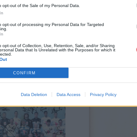
személyesen veszik át, a vevő a postaköltség, bizto
o opt-out of the Sale of my Personal Data.
In
GALÉRIA TOVÁBBI MŰTÁRGYAI
to opt-out of processing my Personal Data for Targeted
ing.
In
o opt-out of Collection, Use, Retention, Sale, and/or Sharing
ersonal Data that Is Unrelated with the Purposes for which it
lected.
Out
CONFIRM
Data Deletion
Data Access
Privacy Policy