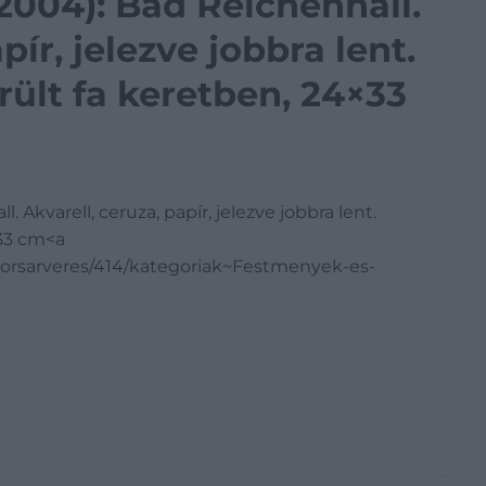
-2004): Bad Reichenhall.
pír, jelezve jobbra lent.
rült fa keretben, 24×33
 Akvarell, ceruza, papír, jelezve jobbra lent.
×33 cm<a
orsarveres/414/kategoriak~Festmenyek-es-