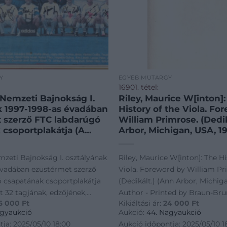
Y
EGYÉB MŰTÁRGY
16901. tétel:
 Nemzeti Bajnokság I.
Riley, Maurice W[inton]
k 1997-1998-as évadában
History of the Viola. Fo
 szerző FTC labdarúgó
William Primrose. (Dedik
 csoportplakátja (A
Arbor, Michigan, USA, 1
at 32 tagjának,
– Printed by Braun-Brum
 segédedzőinek,
XXIII + [1] + 396 p. Első k
mzeti Bajnokság I. osztályának
Riley, Maurice W[inton]: The Hi
aláírásával.) Budapest,
Dedikált: „For Gustav S
évadában ezüstérmet szerző
Viola. Foreword by William Pr
s plakát, mérete:
Saupe. Best Wishes: Mau
 csapatának csoportplakátja
(Dedikált.) (Ann Arbor, Michiga
m. Minden idők
Graz 7/5/80.” Maurice W
at 32 tagjának, edzőjének,
Author - Printed by Braun-Brum
ebb magyar labdarúgó
(1911-1988) amerikai zen
6 000
Ft
Kikiáltási ár:
24 000
Ft
 orvosainak aláírásával.)
[1] + 396 p. Első kiadás. Dediká
Ferencvárosi Torna Club,
zenepedagógus, az Ame
agyaukció
Aukció:
44. Nagyaukció
tszörös magyar
Society elnöke. Oldals
. Színes plakát, mérete:
Szerendi-Saupe. Best Wishes: M
ja: 2025/05/10 18:00
Aukció időpontja: 2025/05/10 1
at az 1997-1998-as
belül gazdag hangszert