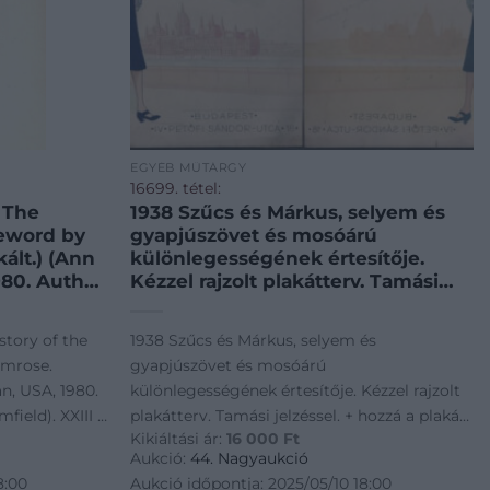
EGYÉB MŰTÁRGY
16699. tétel:
: The
1938 Szűcs és Márkus, selyem és
reword by
gyapjúszövet és mosóárú
ált.) (Ann
különlegességének értesítője.
980. Author
Kézzel rajzolt plakátterv. Tamási
field).
jelzéssel. + hozzá a plakát negatív
iadás.
nyomata, a cégtulaj, Márkus
story of the
1938 Szűcs és Márkus, selyem és
zerendi-
jóváhagyó aláírásával 20×27 cm
imrose.
gyapjúszövet és mosóárú
rice Riley.
n, USA, 1980.
különlegességének értesítője. Kézzel rajzolt
inton Riley
field). XXIII +
plakátterv. Tamási jelzéssel. + hozzá a plakát
etörténész,
Kikiáltási ár:
16 000
Ft
lt: "For Gustav
negatív nyomata, a cégtulaj, Márkus
rican Viola
Aukció:
44. Nagyaukció
zámozáson
aurice Riley.
jóváhagyó aláírásával 20x27 cm
8:00
Aukció időpontja: 2025/05/10 18:00
örténeti