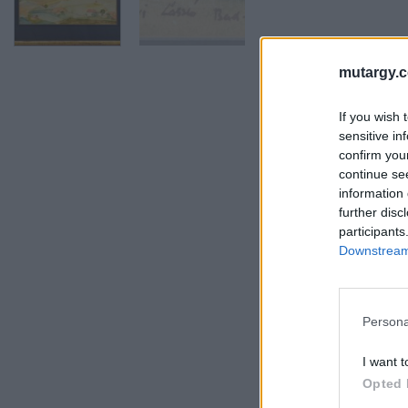
mutargy.
If you wish 
sensitive in
confirm you
continue se
information 
further disc
participants
Downstream 
Persona
I want t
Opted 