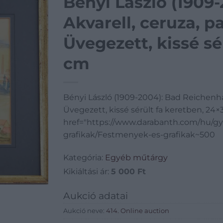
Bényi László (1909
Akvarell, ceruza, pa
Üvegezett, kissé sé
cm
Bényi László (1909-2004): Bad Reichenhall.
Üvegezett, kissé sérült fa keretben, 24
href="https://www.darabanth.com/hu/gy
grafikak/Festmenyek-es-grafikak~500
Kategória:
Egyéb műtárgy
Kikiáltási ár:
5 000
Ft
Aukció adatai
Aukció neve:
414. Online auction