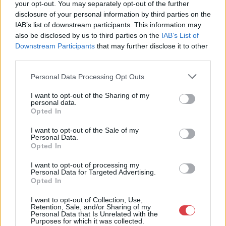
your opt-out. You may separately opt-out of the further
disclosure of your personal information by third parties on the
IAB’s list of downstream participants. This information may
also be disclosed by us to third parties on the
IAB’s List of
Downstream Participants
that may further disclose it to other
third parties.
Personal Data Processing Opt Outs
EGYÉB MŰTÁRGY
EGYÉB MŰTÁRGY
16900. tétel:
16902. tétel:
I want to opt-out of the Sharing of my
personal data.
Ritter, Hermann: Die
Schunda V. József: A
Opted In
Viola alta oder
czimbalom története. A
Altgeige. Ihr Name,
szerző, Schunda Vencel
I want to opt-out of the Sale of my
ihre Geschichte, die
József (1845-1923)
Personal Data.
Grundsätze ihres
csehországi
Opted In
Baues, ihr Wesen und
származású
Ritter, Hermann: Die Viola
Schunda V. József: A
ihre Bedeutung als
hangszergyáros és
I want to opt-out of processing my
alta oder Altgeige. Ihr
czimbalom története. A
Personal Data for Targeted Advertising.
musikalisches
zeneműkiadó által
Opted In
Name, ihre Geschichte, die
szerző, Schunda Vencel
Ausdrucksmittel. Als
DEDIKÁLT példány! A
Grundsätze ihres Baues, ihr
József (1845-1923)
Anhang: Brief R.
10.000-ik czimbalom
I want to opt-out of Collection, Use,
Kikiáltási ár:
18 000
Ft
Kikiáltási ár:
8 000
Ft
Wesen und ihre Bedeutung
csehországi származású
Wagner’s an den
elkészültének
Retention, Sale, and/or Sharing of my
Aukció:
44. Nagyaukció
Aukció:
44. Nagyaukció
als musikalisches
hangszergyáros és
Personal Data that Is Unrelated with the
Verfasser. Aphorismen
jubileuma alkalmából
Aukció időpontja:
Aukció időpontja:
Purposes for which it was collected.
Ausdrucksmittel. Als
zeneműkiadó által
über die Viola alta. Die
írta: – –