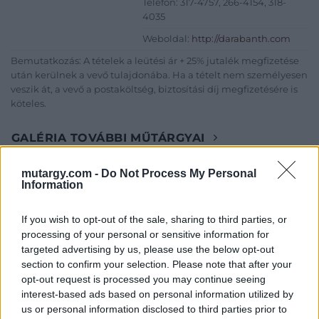
Telefon: 317-4757, 266-4154, 318-
4035
Weboldal:
http://darabanth.com
Bemutatkozás: A tételek a leütési ár + 25% jutalék megfizetése
után kerülnek a vevő tulajdonába. Ha a tételt nem személyesen
veszik át, a vevő a postaköltség, biztosítási díj megfizetésére is
köteles.
GALÉRIA TOVÁBBI MŰTÁRGYAI
mutargy.com -
Do Not Process My Personal
Information
If you wish to opt-out of the sale, sharing to third parties, or
processing of your personal or sensitive information for
targeted advertising by us, please use the below opt-out
KAPCSOLÓDÓ MŰTÁRGYAK
section to confirm your selection. Please note that after your
opt-out request is processed you may continue seeing
interest-based ads based on personal information utilized by
us or personal information disclosed to third parties prior to