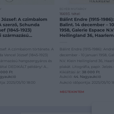
Y
EGYÉB MŰTÁRGY
16693. tétel:
 József: A czimbalom
Bálint Endre (1915-1986)
 A szerző, Schunda
Balint. 14 december – 10
ef (1845-1923)
1958, Galerie Espace N.V
i származású
Heilingland 36, Haarlem. 
yáros és zeneműkiadó
plakát. Litográfia, papír.
KÁLT példány! A 10.000-
nélkül. Bálint Endre 19
zsef: A czimbalom története. A
Bálint Endre (1915-1986): André 
om elkészültének
rendezett hollandiai eg
a Vencel József (1845-1923)
december - 10 januari 1958, Ga
lkalmából írta: – –
kiállításának plakátja, sa
zármazású hangszergyáros és
N.V. Klein Heilingland 36, Haarl
áros cs. és kir. udvari
illusztrációjával. Lapszél
ltal DEDIKÁLT példány! A
plakát. Litográfia, papír. Jelzés
 pedálczimbalom
sérülésekkel és javított
 000
Ft
Kikiáltási ár:
38 000
Ft
mbalom elkészültének
Endre 1958-ban rendezett holl
. Bp., 1907., Buschmann
szakadásokkal. 59,5×46 
agyaukció
Aukció:
44. Nagyaukció
nda V. József portréja)
lmából írta: - -
kiállításának plakátja, saját illu
ja: 2025/05/10 18:00
Aukció időpontja: 2025/05/10 1
 (kétoldalas képtáblák) t.
s cs. és kir. udvari szóllító a
Lapszéli apró sérülésekkel és ja
cessziós egészvászon-
 feltalálója. Bp., 1907.,
szakadásokkal. 59,5×46 cm. Rit
MEGTEKINTEM
1 (Schunda V. József portréja)
toldalas képtáblák) t. Kiadói
gészvászon-kötés,
ötés.