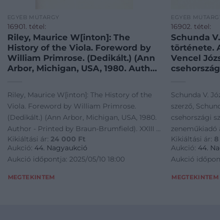
EGYÉB MŰTÁRGY
EGYÉB MŰTÁRG
16901. tétel:
16902. tétel:
Riley, Maurice W[inton]: The
Schunda V.
History of the Viola. Foreword by
története.
William Primrose. (Dedikált.) (Ann
Vencel Józs
Arbor, Michigan, USA, 1980. Author
csehország
– Printed by Braun-Brumfield).
hangszerg
XXIII + [1] + 396 p. Első kiadás.
által DEDI
Riley, Maurice W[inton]: The History of the
Schunda V. Jó
Dedikált: „For Gustav Szerendi-
ik czimbal
Viola. Foreword by William Primrose.
szerző, Schund
Saupe. Best Wishes: Maurice Riley.
jubileuma a
(Dedikált.) (Ann Arbor, Michigan, USA, 1980.
csehországi s
Graz 7/5/80.” Maurice Winton Riley
hangyszergy
Author - Printed by Braun-Brumfield). XXIII +
zeneműkiadó á
(1911-1988) amerikai zenetörténész,
szóllító a
Kikiáltási ár:
24 000
Ft
Kikiáltási ár:
8
[1] + 396 p. Első kiadás. Dedikált: "For Gustav
10.000-ik czi
zenepedagógus, az American Viola
feltalálója
Aukció:
44. Nagyaukció
Aukció:
44. N
Society elnöke. Oldalszámozáson
F., 1 (Schu
Szerendi-Saupe. Best Wishes: Maurice Riley.
jubileuma alka
Aukció időpontja: 2025/05/10 18:00
Aukció időpont
belül gazdag hangszertörténeti
t.+136 p.+3
Graz 7/5/80." Maurice Winton Riley (1911-
hangyszergyáro
fotó- és rajzanyaggal. Prov.:
Kiadói sze
1988) amerikai zenetörténész,
pedálczimbalom
MEGTEKINTEM
MEGTEKINTEM
Szeredi-Saupe Gusztáv (1909-1988)
kötés,
zenepedagógus, az American Viola Society
Buschmann F., 
brácsaművész, zenepedagógus,
elnöke. Oldalszámozáson belül gazdag
t.+136 p.+3 (ké
zenei szakíró, a MÁV Szimfonikus
hangszertörténeti fotó- és rajzanyaggal.
szecessziós e
Zenekar egyik alapítója. Aranyozott
Prov.: Szeredi-Saupe Gusztáv (1909-1988)
Gottermayer-k