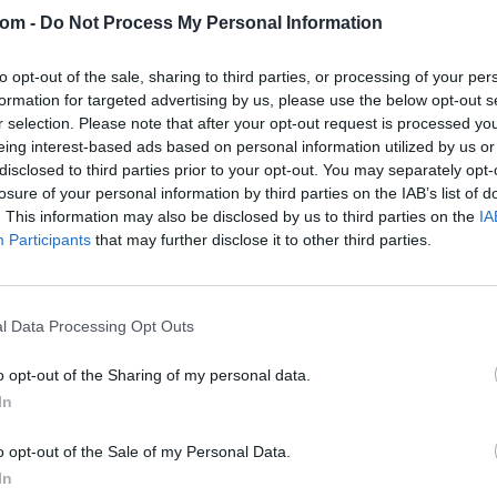
com -
Do Not Process My Personal Information
Eladó adatai
Eladó:
Dar
to opt-out of the sale, sharing to third parties, or processing of your per
formation for targeted advertising by us, please use the below opt-out s
Cím: Csonk
r selection. Please note that after your opt-out request is processed y
Darabanth 
eing interest-based ads based on personal information utilized by us or
Budapest
disclosed to third parties prior to your opt-out. You may separately opt-
Andrássy út
losure of your personal information by third parties on the IAB’s list of
1061
. This information may also be disclosed by us to third parties on the
IA
Telefon: 31
Participants
that may further disclose it to other third parties.
Weboldal:
l Data Processing Opt Outs
Bemutatkozás: A tételek a leütési ár + 25% jutal
személyesen veszik át, a vevő a postaköltség, bizto
o opt-out of the Sharing of my personal data.
In
GALÉRIA TOVÁBBI MŰTÁRGYAI
o opt-out of the Sale of my Personal Data.
In