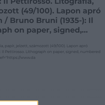
 Il Pettirosso. Litográfia,
mozott (49/100). Lapon apró
/ Bruno Bruni (1935-): Il
aph on paper, signed,
 With tiny spots, 80×60
fia, papír, jelzett, számozott (49/100). Lapon apró
): Il Pettirosso. Lithograph on paper, signed, numbered
ref="https://www.da