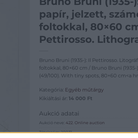
Bruno Bruni (1935-):
papír, jelzett, szá
foltokkal, 80×60 cm 
Pettirosso. Lithogr
numbered (49/100).
Bruno Bruni (1935-): Il Pettirosso. Litográ
cm
foltokkal, 80×60 cm / Bruno Bruni (1935-
(49/100). With tiny spots, 80×60 cm<a h
Kategória:
Egyéb műtárgy
Kikiáltási ár:
14 000
Ft
Aukció adatai
Aukció neve:
422. Online auction
Tételszám: 10031