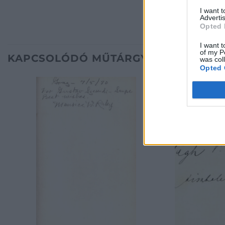
I want 
Advertis
Opted 
I want t
of my P
KAPCSOLÓDÓ MŰTÁRGYAK
was col
Opted 