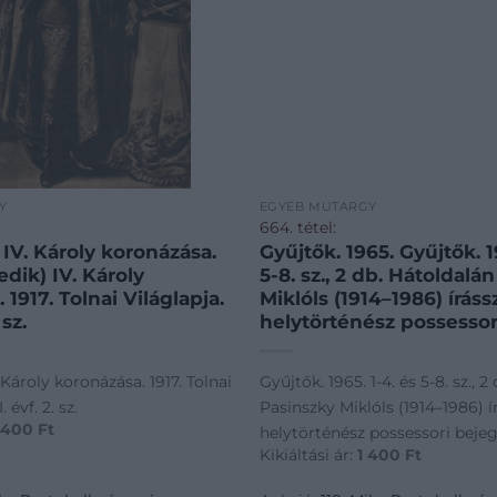
Y
EGYÉB MŰTÁRGY
664. tétel:
IV. Károly koronázása.
Gyűjtők. 1965. Gyűjtők. 1965. 1-4. és
5-8. sz., 2 db. Hátoldalá
 1917. Tolnai Világlapja.
Miklóls (1914–1986) írás
 sz.
helytörténész possessor
bejegyzésével.
 Károly koronázása. 1917. Tolnai
Gyűjtők. 1965. 1-4. és 5-8. sz., 
 évf. 2. sz.
Pasinszky Miklóls (1914–1986) í
 400
Ft
helytörténész possessori bejeg
Kikiáltási ár:
1 400
Ft