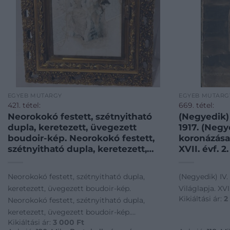
EGYÉB MŰTÁRGY
EGYÉB MŰTÁRG
421. tétel:
669. tétel:
Neorokokó festett, szétnyitható
(Negyedik) 
dupla, keretezett, üvegezett
1917. (Negyedik) IV. Károly
boudoir-kép. Neorokokó festett,
koronázása.
szétnyitható dupla, keretezett,
XVII. évf. 2.
üvegezett boudoir-kép. Szétnyitva
háromosztatú tükör. Dúsan
Neorokokó festett, szétnyitható dupla,
(Negyedik) IV.
aranyozott, díszes blondel
keretezett, üvegezett boudoir-kép.
Világlapja. XVII.
keretben.
Kikiáltási ár:
2
Neorokokó festett, szétnyitható dupla,
keretezett, üvegezett boudoir-kép.
Kikiáltási ár:
3 000
Ft
Szétnyitva háromosztatú tükör. Dúsan