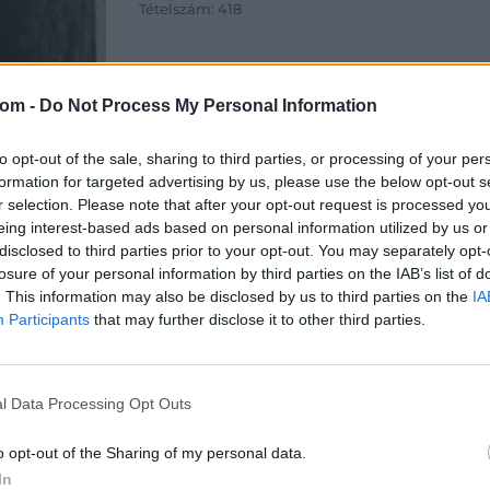
Tételszám: 418
Eladó adatai
Eladó:
Aukc
com -
Do Not Process My Personal Information
Cím: Vízkel
to opt-out of the sale, sharing to third parties, or processing of your per
Mipo Kft
formation for targeted advertising by us, please use the below opt-out s
Budapest
+3670380
r selection. Please note that after your opt-out request is processed y
1053
eing interest-based ads based on personal information utilized by us or
disclosed to third parties prior to your opt-out. You may separately opt-
Telefon: 
losure of your personal information by third parties on the IAB’s list of
Weboldal:
. This information may also be disclosed by us to third parties on the
IA
Participants
that may further disclose it to other third parties.
Bemutatkozás: Immár közel 30 éve, hogy a Múze
2010-ben a Portobello aukciósház kiegészítette 
Aukciósház. 2022-től saját oldalunkon bonyolítj
l Data Processing Opt Outs
GALÉRIA TOVÁBBI MŰTÁRGYAI
o opt-out of the Sharing of my personal data.
In