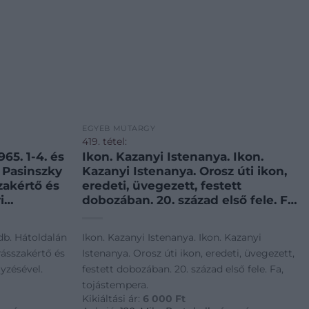
EGYÉB MŰTÁRGY
419. tétel:
Ikon. Kazanyi Istenanya. Ikon.
n Pasinszky
Kazanyi Istenanya. Orosz úti ikon,
szakértő és
eredeti, üvegezett, festett
i
dobozában. 20. század első fele. Fa,
tojástempera.
2 db. Hátoldalán
Ikon. Kazanyi Istenanya. Ikon. Kazanyi
rásszakértő és
Istenanya. Orosz úti ikon, eredeti, üvegezett,
yzésével.
festett dobozában. 20. század első fele. Fa,
tojástempera.
Kikiáltási ár:
6 000
Ft