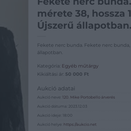
Fekete nerc bunda.
mérete 38, hossza 1
Újszerű állapotban
Fekete nerc bunda. Fekete nerc bunda, m
állapotban.
Kategória:
Egyéb műtárgy
Kikiáltási ár:
50 000
Ft
Aukció adatai
Aukció neve:
120. Mike Portobello árverés
Aukció dátuma: 2023.12.03
Aukció ideje: 18:00
Aukció helye:
https://aukcio.net