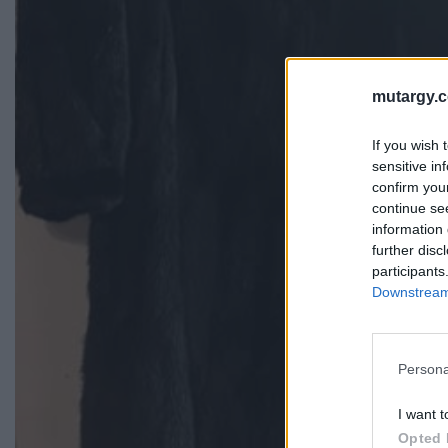
mutargy.
If you wish 
sensitive in
confirm you
continue se
information 
further disc
participants
Downstream 
Persona
I want t
Opted 