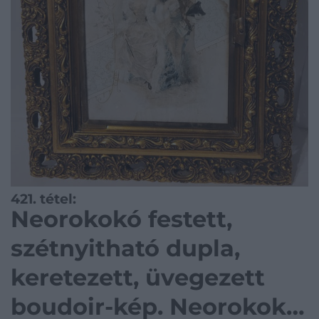
421. tétel:
Neorokokó festett,
szétnyitható dupla,
keretezett, üvegezett
boudoir-kép. Neorokokó