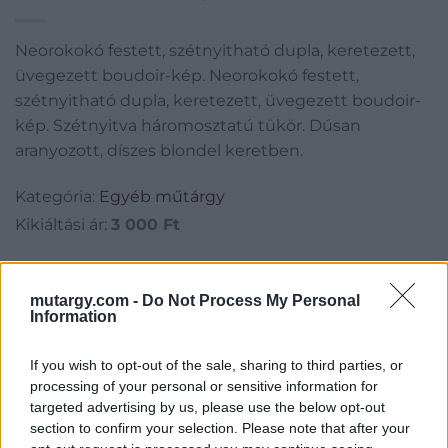
festett, szétnyitható
Neorokokó festett, szétnyitható dupla, keretezett,
dupla, keretezett,
üvegezett boudoir-kép. Neorokokó festett,
üvegezett boudoir-kép.
szétnyitható dupla, keretezett, üvegezett boudoir-
kép. Szétnyitva háromosztatú tükör. Dúsan
Szétnyitva háromosztatú
aranyozott, díszes blondel keretben.
tükör. Dúsan aranyozott,
Kategória:
Egyéb műtárgy
díszes blondel keretben.
Kikiáltási ár:
3 000
Ft
Aukció adatai
mutargy.com -
Do Not Process My Personal
Aukció neve:
120. Mike Portobello árverés
Information
Aukció dátuma: 2023.12.03
If you wish to opt-out of the sale, sharing to third parties, or
Aukció ideje: 18:00
processing of your personal or sensitive information for
targeted advertising by us, please use the below opt-out
Aukció helye:
https://aukcio.net
section to confirm your selection. Please note that after your
Tételszám: 421