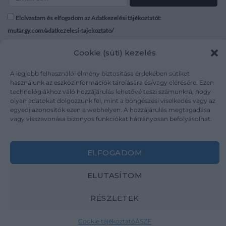
Elolvastam és elfogadom az Adatkezelési tájékoztatót:
mutargy.com/adatkezelesi-tajekoztato/
Cookie (süti) kezelés
Rólunk
Áraink
Médiaajánlat
ÁSZF
A legjobb felhasználói élmény biztosítása érdekében sütiket
Karrier
Adatvédelem
használunk az eszközinformációk tárolására és/vagy elérésére. Ezen
technológiákhoz való hozzájárulás lehetővé teszi számunkra, hogy
Kapcsolat
Impresszum
olyan adatokat dolgozzunk fel, mint a böngészési viselkedés vagy az
egyedi azonosítók ezen a webhelyen. A hozzájárulás megtagadása
vagy visszavonása bizonyos funkciókat hátrányosan befolyásolhat.
Kövesse a műtárgy.com-ot
ELFOGADOM
ELUTASÍTOM
Weboldal és Webshop készítés:
Ferenczi Sándor
RÉSZLETEK
Copyright 2026 ©
Mutargy.com
Cookie tájékoztató
ÁSZF