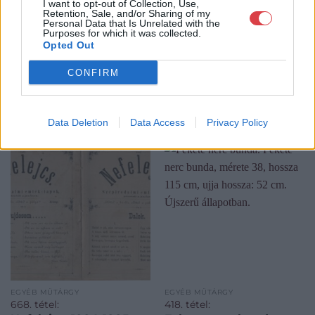
I want to opt-out of Collection, Use,
Retention, Sale, and/or Sharing of my
Personal Data that Is Unrelated with the
Purposes for which it was collected.
Opted Out
CONFIRM
KAPCSOLÓDÓ MŰTÁRGYAK
Data Deletion
Data Access
Privacy Policy
EGYÉB MŰTÁRGY
EGYÉB MŰTÁRGY
668. tétel:
418. tétel: