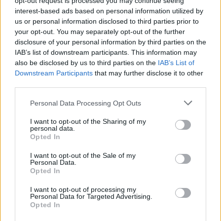
opt-out request is processed you may continue seeing
interest-based ads based on personal information utilized by
us or personal information disclosed to third parties prior to
Eladó adatai
your opt-out. You may separately opt-out of the further
disclosure of your personal information by third parties on the
Eladó:
Aukcio.net - Mike
IAB’s list of downstream participants. This information may
Portobello Aukciósház
also be disclosed by us to third parties on the
IAB’s List of
Cím: Vízkeleti Lívia
Downstream Participants
that may further disclose it to other
Mipo Kft
third parties.
Budapest
+36703805044
Personal Data Processing Opt Outs
1053
I want to opt-out of the Sharing of my
Telefon: +36703805044
personal data.
Opted In
Weboldal:
http://www.aukcio.net
Bemutatkozás: Immár közel 30 éve, hogy a Múzeum körúton
I want to opt-out of the Sale of my
Personal Data.
elkezdte működését a Mike és Tsa Antikvárium, majd 2010-ben
Opted In
a Portobello aukciósház kiegészítette az addigi tevékenységét
és megszületett a Mike Portobello Aukciósház. 2022-től saját
I want to opt-out of processing my
oldalunkon bonyolítjuk árverésünket. www.aukcio.net
Personal Data for Targeted Advertising.
Opted In
GALÉRIA TOVÁBBI MŰTÁRGYAI