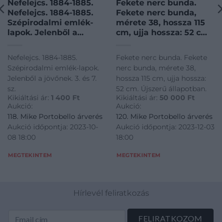
Nefelejcs. 1884-1885.
Fekete nerc bunda.
Nefelejcs. 1884-1885.
Fekete nerc bunda,
Szépirodalmi emlék-
mérete 38, hossza 115
lapok. Jelenből a
cm, ujja hossza: 52 cm.
jövőnek. 3. és 7. sz.
Újszerű állapotban.
Nefelejcs. 1884-1885.
Fekete nerc bunda. Fekete
Szépirodalmi emlék-lapok.
nerc bunda, mérete 38,
Jelenből a jövőnek. 3. és 7.
hossza 115 cm, ujja hossza:
sz.
52 cm. Újszerű állapotban.
Kikiáltási ár:
1 400
Ft
Kikiáltási ár:
50 000
Ft
Aukció:
Aukció:
118. Mike Portobello árverés
120. Mike Portobello árverés
Aukció időpontja: 2023-10-
Aukció időpontja: 2023-12-03
08 18:00
18:00
MEGTEKINTEM
MEGTEKINTEM
Hírlevél feliratkozás