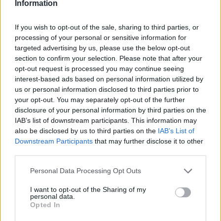
Information
Kategória:
Egyéb műtárgy
Kikiáltási ár:
2 000
Ft
If you wish to opt-out of the sale, sharing to third parties, or
processing of your personal or sensitive information for
targeted advertising by us, please use the below opt-out
Aukció adatai
section to confirm your selection. Please note that after your
Aukció neve:
118. Mike Portobello árverés
opt-out request is processed you may continue seeing
interest-based ads based on personal information utilized by
Aukció dátuma: 2023.10.08
us or personal information disclosed to third parties prior to
Aukció ideje: 18:00
your opt-out. You may separately opt-out of the further
disclosure of your personal information by third parties on the
Aukció helye:
https://aukcio.net
IAB’s list of downstream participants. This information may
Tételszám: 659
also be disclosed by us to third parties on the
IAB’s List of
Downstream Participants
that may further disclose it to other
third parties.
Eladó adatai
Personal Data Processing Opt Outs
Eladó:
Aukcio.net - Mike
Portobello Aukciósház
I want to opt-out of the Sharing of my
personal data.
Cím: Vízkeleti Lívia
Opted In
Mipo Kft