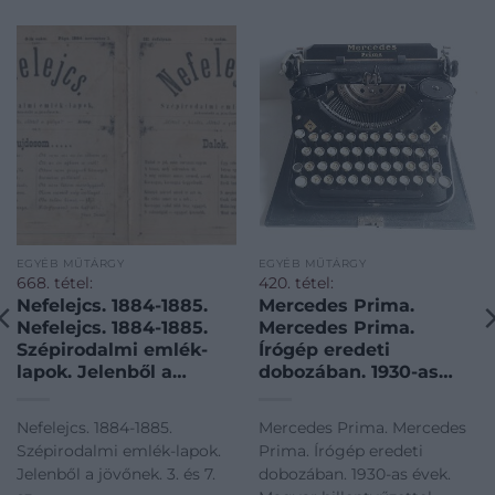
EGYÉB MŰTÁRGY
EGYÉB MŰTÁRGY
668. tétel:
420. tétel:
Nefelejcs. 1884-1885.
Mercedes Prima.
Nefelejcs. 1884-1885.
Mercedes Prima.
Szépirodalmi emlék-
Írógép eredeti
lapok. Jelenből a
dobozában. 1930-as
jövőnek. 3. és 7. sz.
évek. Magyar
billentyűzettel.
Nefelejcs. 1884-1885.
Mercedes Prima. Mercedes
Szépirodalmi emlék-lapok.
Prima. Írógép eredeti
Jelenből a jövőnek. 3. és 7.
dobozában. 1930-as évek.