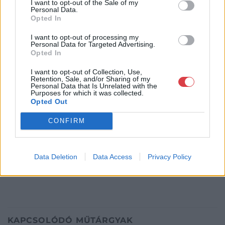
Budapest
I want to opt-out of the Sale of my
Personal Data.
+36703805044
Opted In
1053
Telefon: +36703805044
I want to opt-out of processing my
Personal Data for Targeted Advertising.
Weboldal:
http://www.aukcio.net
Opted In
Bemutatkozás: Immár közel 30 éve, hogy a Múzeum körúton
I want to opt-out of Collection, Use,
elkezdte működését a Mike és Tsa Antikvárium, majd 2010-ben
Retention, Sale, and/or Sharing of my
Personal Data that Is Unrelated with the
a Portobello aukciósház kiegészítette az addigi tevékenységét
Purposes for which it was collected.
és megszületett a Mike Portobello Aukciósház. 2022-től saját
Opted Out
oldalunkon bonyolítjuk árverésünket. www.aukcio.net
CONFIRM
GALÉRIA TOVÁBBI MŰTÁRGYAI
Data Deletion
Data Access
Privacy Policy
KAPCSOLÓDÓ MŰTÁRGYAK