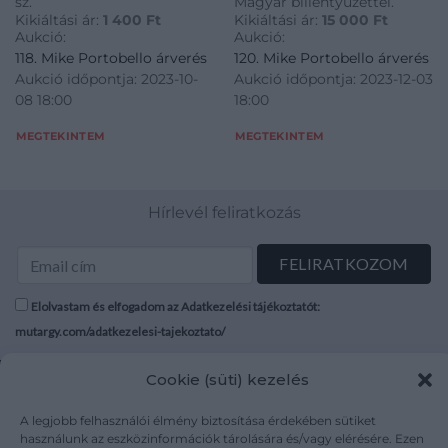
sz.
Magyar billentyűzettel.
Kikiáltási ár:
1 400
Ft
Kikiáltási ár:
15 000
Ft
Aukció:
Aukció:
118. Mike Portobello árverés
120. Mike Portobello árverés
Aukció időpontja: 2023-10-
Aukció időpontja: 2023-12-03
08 18:00
18:00
MEGTEKINTEM
MEGTEKINTEM
Hírlevél feliratkozás
Elolvastam és elfogadom az Adatkezelési tájékoztatót:
mutargy.com/adatkezelesi-tajekoztato/
Cookie (süti) kezelés
Rólunk
Áraink
Médiaajánlat
ÁSZF
A legjobb felhasználói élmény biztosítása érdekében sütiket
Karrier
Adatvédelem
használunk az eszközinformációk tárolására és/vagy elérésére. Ezen