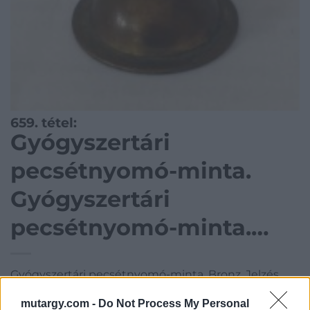
659. tétel:
Gyógyszertári
pecsétnyomó-minta.
Gyógyszertári
pecsétnyomó-minta.
Bronz. Jelzés nélkül.
Gyógyszertári pecsétnyomó-minta. Bronz. Jelzés
nélkül.
mutargy.com -
Do Not Process My Personal