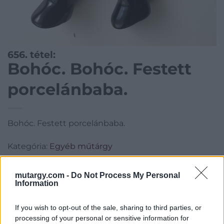
656. tétel:
Bohóc. Bohóc. Festett
porcelánbaba.
Bohóc. Festett porcelánbaba.
Kategória:
Egyéb műtárgy
Kikiáltási ár:
2 000
Ft
mutargy.com -
Do Not Process My Personal
Information
Aukció adatai
Aukció neve:
118. Mike Portobello árverés
If you wish to opt-out of the sale, sharing to third parties, or
processing of your personal or sensitive information for
Aukció dátuma: 2023.10.08