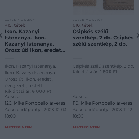
EGYÉB MŰTÁRGY
EGYÉB MŰTÁRGY
419. tétel:
610. tétel:
Ikon. Kazanyi
Csipkés szélű
Istenanya. Ikon.
szentkép, 2 db. Csipkés
Kazanyi Istenanya.
szélű szentkép, 2 db.
Orosz úti ikon, eredeti,
üvegezett, festett
dobozában. 20. század
Ikon. Kazanyi Istenanya.
Csipkés szélű szentkép, 2 db.
első fele. Fa,
Kikiáltási ár:
1 800
Ft
Ikon. Kazanyi Istenanya.
tojástempera.
Orosz úti ikon, eredeti,
üvegezett, festett
Kikiáltási ár:
6 000
Ft
dobozában. 20. század első
Aukció:
Aukció:
fele. Fa, tojástempera.
120. Mike Portobello árverés
119. Mike Portobello árverés
Aukció időpontja: 2023-12-03
Aukció időpontja: 2023-11-12
18:00
18:00
MEGTEKINTEM
MEGTEKINTEM