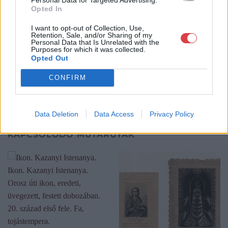
Opted In
és megszületett a Mike Portobello Aukciósház. 2022-től saját
oldalunkon bonyolítjuk árverésünket. www.aukcio.net
I want to opt-out of Collection, Use,
Retention, Sale, and/or Sharing of my
Personal Data that Is Unrelated with the
GALÉRIA TOVÁBBI MŰTÁRGYAI
Purposes for which it was collected.
Opted Out
CONFIRM
Data Deletion
Data Access
Privacy Policy
KAPCSOLÓDÓ MŰTÁRGYAK