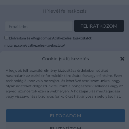
Hírlevél feliratkozás
Elolvastam és elfogadom az Adatkezelési tájékoztatót:
mutargy.com/adatkezelesi-tajekoztato/
Cookie (süti) kezelés
Rólunk
Áraink
Médiaajánlat
ÁSZF
A legjobb felhasználói élmény biztosítása érdekében sütiket
Karrier
Adatvédelem
használunk az eszközinformációk tárolására és/vagy elérésére. Ezen
technológiákhoz való hozzájárulás lehetővé teszi számunkra, hogy
Kapcsolat
Impresszum
olyan adatokat dolgozzunk fel, mint a böngészési viselkedés vagy az
egyedi azonosítók ezen a webhelyen. A hozzájárulás megtagadása
vagy visszavonása bizonyos funkciókat hátrányosan befolyásolhat.
Kövesse a műtárgy.com-ot
ELFOGADOM
ELUTASÍTOM