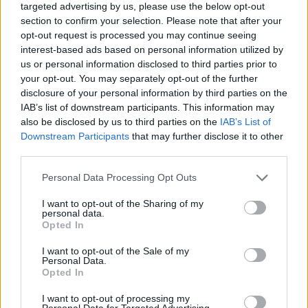
targeted advertising by us, please use the below opt-out
Aukció ideje: 18:00
section to confirm your selection. Please note that after your
opt-out request is processed you may continue seeing
Aukció helye:
https://aukcio.net
interest-based ads based on personal information utilized by
Tételszám: 656
us or personal information disclosed to third parties prior to
your opt-out. You may separately opt-out of the further
disclosure of your personal information by third parties on the
Eladó adatai
IAB’s list of downstream participants. This information may
also be disclosed by us to third parties on the
IAB’s List of
Eladó:
Aukcio.net - Mike
Downstream Participants
that may further disclose it to other
Portobello Aukciósház
third parties.
Cím: Vízkeleti Lívia
Mipo Kft
Personal Data Processing Opt Outs
Budapest
+36703805044
I want to opt-out of the Sharing of my
personal data.
1053
Opted In
Telefon: +36703805044
I want to opt-out of the Sale of my
Weboldal:
http://www.aukcio.net
Personal Data.
Opted In
Bemutatkozás: Immár közel 30 éve, hogy a Múzeum körúton
elkezdte működését a Mike és Tsa Antikvárium, majd 2010-ben
I want to opt-out of processing my
Personal Data for Targeted Advertising.
a Portobello aukciósház kiegészítette az addigi tevékenységét