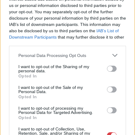
us or personal information disclosed to third parties prior to
your opt-out. You may separately opt-out of the further
disclosure of your personal information by third parties on the
IAB’s list of downstream participants. This information may
also be disclosed by us to third parties on the
IAB’s List of
Downstream Participants
that may further disclose it to other
third parties.
Personal Data Processing Opt Outs
EGYÉB MŰTÁRGY
EGYÉB MŰTÁRGY
I want to opt-out of the Sharing of my
16692. tétel:
16900. tétel:
personal data.
1962 [Csontváry
Ritter, Hermann: Die
Opted In
Kosztka Tivadar]
Viola alta oder
Th[éodore] Csontváry
Altgeige. Ihr Name,
I want to opt-out of the Sale of my
Personal Data.
(1853-1919), Palais des
ihre Geschichte, die
Opted In
Beaux-Arts – Bruxelles,
Grundsätze ihres
7-25 decembre 1962,
Baues, ihr Wesen und
I want to opt-out of processing my
1962 [Csontváry Kosztka
Ritter, Hermann: Die Viola
francia nyelvű belga
ihre Bedeutung als
Personal Data for Targeted Advertising.
Tivadar] Th[éodore]
alta oder Altgeige. Ihr
kiállítási plakát,
musikalisches
Opted In
Csontváry (1853-1919), Palais
Name, ihre Geschichte, die
Bruxelles, Imp. Marci, a
Ausdrucksmittel. Als
des Beaux-Arts - Bruxelles,
Grundsätze ihres Baues, ihr
I want to opt-out of Collection, Use,
szélén bélyeggel,
Anhang: Brief R.
Retention, Sale, and/or Sharing of my
Kikiáltási ár:
75 000
Ft
Kikiáltási ár:
18 000
Ft
7-25 decembre 1962, francia
Wesen und ihre Bedeutung