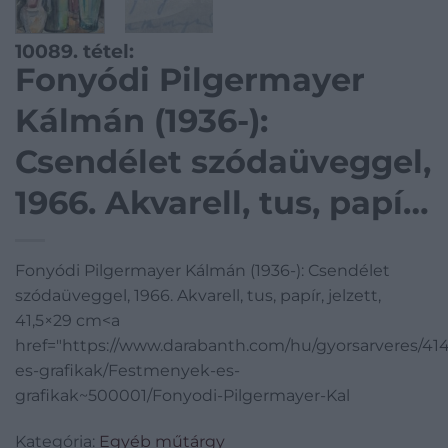
10089. tétel:
Fonyódi Pilgermayer
Kálmán (1936-):
Csendélet szódaüveggel,
1966. Akvarell, tus, papír,
jelzett, 41,5×29 cm
Fonyódi Pilgermayer Kálmán (1936-): Csendélet
szódaüveggel, 1966. Akvarell, tus, papír, jelzett,
41,5×29 cm<a
href="https://www.darabanth.com/hu/gyorsarveres/4
es-grafikak/Festmenyek-es-
grafikak~500001/Fonyodi-Pilgermayer-Kal
Kategória:
Egyéb műtárgy