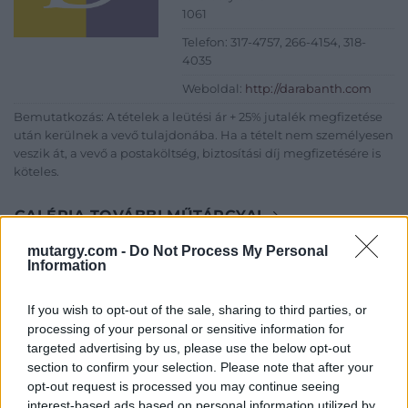
1061
Telefon: 317-4757, 266-4154, 318-
4035
Weboldal:
http://darabanth.com
Bemutatkozás: A tételek a leütési ár + 25% jutalék megfizetése
után kerülnek a vevő tulajdonába. Ha a tételt nem személyesen
veszik át, a vevő a postaköltség, biztosítási díj megfizetésére is
köteles.
GALÉRIA TOVÁBBI MŰTÁRGYAI
mutargy.com -
Do Not Process My Personal
Information
If you wish to opt-out of the sale, sharing to third parties, or
processing of your personal or sensitive information for
targeted advertising by us, please use the below opt-out
section to confirm your selection. Please note that after your
KAPCSOLÓDÓ MŰTÁRGYAK
opt-out request is processed you may continue seeing
interest-based ads based on personal information utilized by