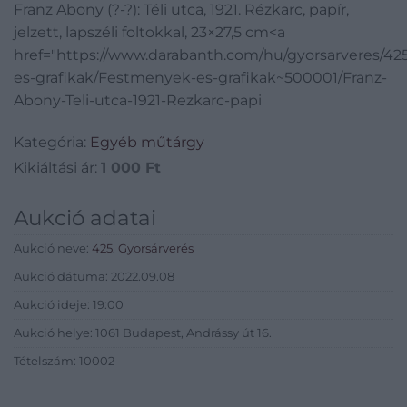
Franz Abony (?-?): Téli utca, 1921. Rézkarc, papír,
jelzett, lapszéli foltokkal, 23×27,5 cm<a
href="https://www.darabanth.com/hu/gyorsarveres/4
es-grafikak/Festmenyek-es-grafikak~500001/Franz-
Abony-Teli-utca-1921-Rezkarc-papi
Kategória:
Egyéb műtárgy
Kikiáltási ár:
1 000
Ft
Aukció adatai
Aukció neve:
425. Gyorsárverés
Aukció dátuma: 2022.09.08
Aukció ideje: 19:00
Aukció helye: 1061 Budapest, Andrássy út 16.
Tételszám: 10002