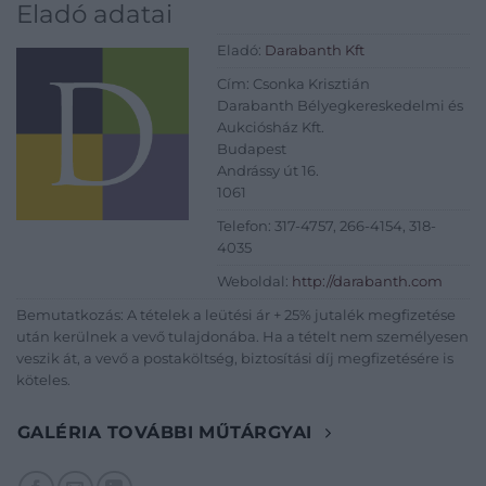
Eladó adatai
Eladó:
Darabanth Kft
Cím: Csonka Krisztián
Darabanth Bélyegkereskedelmi és
Aukciósház Kft.
Budapest
Andrássy út 16.
1061
Telefon: 317-4757, 266-4154, 318-
4035
Weboldal:
http://darabanth.com
Bemutatkozás: A tételek a leütési ár + 25% jutalék megfizetése
után kerülnek a vevő tulajdonába. Ha a tételt nem személyesen
veszik át, a vevő a postaköltség, biztosítási díj megfizetésére is
köteles.
GALÉRIA TOVÁBBI MŰTÁRGYAI