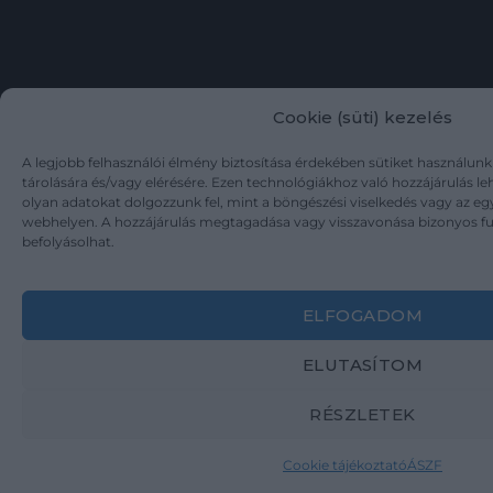
Cookie (süti) kezelés
A legjobb felhasználói élmény biztosítása érdekében sütiket használun
tárolására és/vagy elérésére. Ezen technológiákhoz való hozzájárulás l
olyan adatokat dolgozzunk fel, mint a böngészési viselkedés vagy az eg
webhelyen. A hozzájárulás megtagadása vagy visszavonása bizonyos f
befolyásolhat.
ELFOGADOM
ELUTASÍTOM
RÉSZLETEK
Cookie tájékoztató
ÁSZF