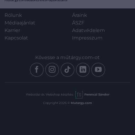
rajzanyaggal. Prov.: Szeredi-
brácsaművész,
Saupe Gusztáv (1909-1988)
zenepedagógus, zenei
brácsaművész,
Rólunk
Áraink
szakíró, a MÁV
zenepedagógus, zenei
Médiaajánlat
ÁSZF
Szimfonikus Zenekar
szakíró, a MÁV Szimfonikus
egyik alapítója.
Karrier
Adatvédelem
Zenekar egyik alapítója.
Aranyozott kiadói
Kapcsolat
Impresszum
Aranyozott kiadói
egészvászon kötésben,
egészvászon kötésben,
színes, illusztrált,
színes, illusztrált, enyhén
enyhén kopott kiadói
Kövesse a műtárgy.com-ot
kopott kiadói
védőborítóban. Jó
védőborítóban. Jó példány.
Weboldal és Webshop készítés:
Ferenczi Sándor
Copyright 2026 ©
Mutargy.com