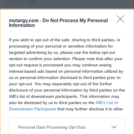
mutargy.com -
Do Not Process My Personal
Information
KAPCSOLÓDÓ MŰTÁRGYAK
If you wish to opt-out of the sale, sharing to third parties, or
processing of your personal or sensitive information for
targeted advertising by us, please use the below opt-out
section to confirm your selection. Please note that after your
opt-out request is processed you may continue seeing
interest-based ads based on personal information utilized by
us or personal information disclosed to third parties prior to
your opt-out. You may separately opt-out of the further
disclosure of your personal information by third parties on the
IAB’s list of downstream participants. This information may
also be disclosed by us to third parties on the
IAB’s List of
Downstream Participants
that may further disclose it to other
EGYÉB MŰTÁRGY
EGYÉB MŰTÁRGY
third parties.
16901. tétel:
16695. tétel:
Riley, Maurice
Cziglényi László: Védd
Personal Data Processing Opt Outs
W[inton]: The History
kenyerünket a