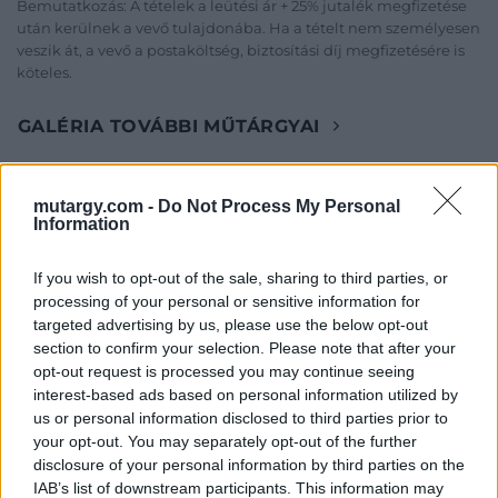
Bemutatkozás: A tételek a leütési ár + 25% jutalék megfizetése
után kerülnek a vevő tulajdonába. Ha a tételt nem személyesen
veszik át, a vevő a postaköltség, biztosítási díj megfizetésére is
köteles.
GALÉRIA TOVÁBBI MŰTÁRGYAI
mutargy.com -
Do Not Process My Personal
Information
If you wish to opt-out of the sale, sharing to third parties, or
processing of your personal or sensitive information for
KAPCSOLÓDÓ MŰTÁRGYAK
targeted advertising by us, please use the below opt-out
section to confirm your selection. Please note that after your
opt-out request is processed you may continue seeing
interest-based ads based on personal information utilized by
us or personal information disclosed to third parties prior to
your opt-out. You may separately opt-out of the further
disclosure of your personal information by third parties on the
IAB’s list of downstream participants. This information may