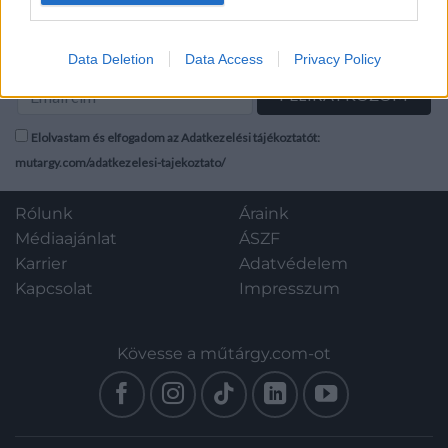
Egészen apró lapszéli
gyűrődésekkel, jó
Hírlevél feliratkozás
állapotban!
Data Deletion
Data Access
Privacy Policy
Elolvastam és elfogadom az Adatkezelési tájékoztatót:
mutargy.com/adatkezelesi-tajekoztato/
Rólunk
Áraink
Médiaajánlat
ÁSZF
Karrier
Adatvédelem
Kapcsolat
Impresszum
Kövesse a műtárgy.com-ot