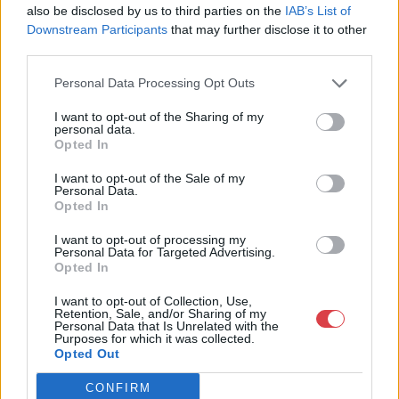
also be disclosed by us to third parties on the
IAB’s List of
Downstream Participants
that may further disclose it to other
third parties.
EGYÉB MŰTÁRGY
EGYÉB MŰTÁRGY
Personal Data Processing Opt Outs
16698. tétel:
16697. tétel:
1945 ,,A Független
Bukta Imre (1952-) és
I want to opt-out of the Sharing of my
personal data.
Kisgazda-, Földmunkás
Győrffy Sándor (1951-)
Opted In
és Polgári Párt IV. ker.
kiállítása Ady Endre
szervezete választói
Művelődési Ház,
I want to opt-out of the Sale of my
nagygyűlést tart
Miskolc 1986. Plakát,
Personal Data.
szeptember hó 30-án
szitanyomat, papír,
Opted In
1945 ,,A Független
Bukta Imre (1952-) és
[…]”, plakát, Bp.,
Győrffy Sándor által
Kisgazda-, Földmunkás és
Győrffy Sándor (1951-)
Függetlenség-ny.,
jelzett. 59×41,5 cm.
I want to opt-out of processing my
Polgári Párt IV. ker.
kiállítása Ady Endre
Personal Data for Targeted Advertising.
hajtva, minimális
Rendkívül ritka plakát,
Opted In
szervezete választói
Művelődési Ház, Miskolc
sérülésekkel, 59,5×42
feltehetően kevesebb
Kikiáltási ár:
24 000
Ft
Kikiáltási ár:
15 000
Ft
nagygyűlést tart
1986. Plakát, szitanyomat,
cm
mint 50 példányban
Aukció:
44. Nagyaukció
Aukció:
44. Nagyaukció
I want to opt-out of Collection, Use,
szeptember hó 30-án [...]",
papír, Győrffy Sándor által
készült! Egészen apró
Retention, Sale, and/or Sharing of my
Aukció időpontja:
Aukció időpontja:
plakát, Bp., Függetlenség-
jelzett. 59×41,5 cm.
Personal Data that Is Unrelated with the
lapszéli gyűrődésekkel,
2025/05/10 18:00
2025/05/10 18:00
Purposes for which it was collected.
ny., hajtva, minimális
Rendkívül ritka plakát,
jó
Opted Out
sérülésekkel, 59,5x42 cm
feltehetően kevesebb mint
MEGTEKINTEM
MEGTEKINTEM
50 példányban készült!
CONFIRM