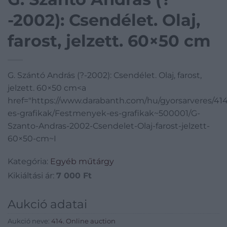
-2002): Csendélet. Olaj,
farost, jelzett. 60×50 cm
G. Szántó András (?-2002): Csendélet. Olaj, farost,
jelzett. 60×50 cm<a
href="https://www.darabanth.com/hu/gyorsarveres/4
es-grafikak/Festmenyek-es-grafikak~500001/G-
Szanto-Andras-2002-Csendelet-Olaj-farost-jelzett-
60×50-cm~I
Kategória:
Egyéb műtárgy
Kikiáltási ár:
7 000
Ft
Aukció adatai
Aukció neve:
414. Online auction