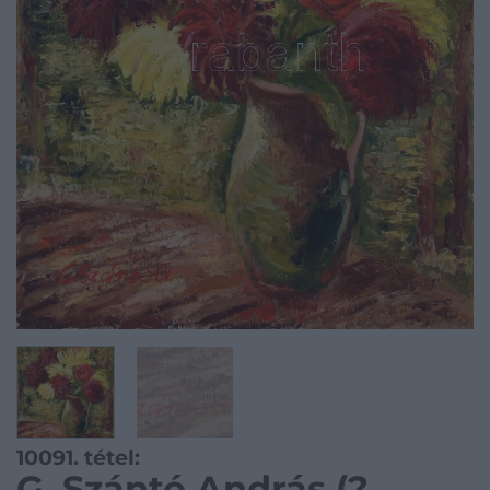
10091. tétel:
G. Szántó András (?