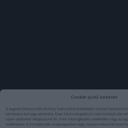
Cookie (süti) kezelés
A legjobb felhasználói élmény biztosítása érdekében sütiket használun
tárolására és/vagy elérésére. Ezen technológiákhoz való hozzájárulás l
olyan adatokat dolgozzunk fel, mint a böngészési viselkedés vagy az eg
webhelyen. A hozzájárulás megtagadása vagy visszavonása bizonyos f