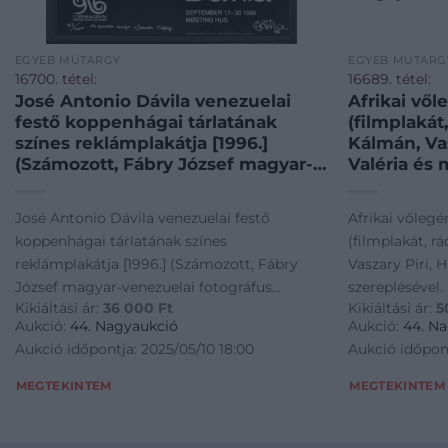
EGYÉB MŰTÁRGY
EGYÉB MŰTÁRG
16700. tétel:
16689. tétel:
José Antonio Dávila venezuelai
Afrikai vől
festő koppenhágai tárlatának
(filmplakát
színes reklámplakátja [1996.]
Kálmán, Va
(Számozott, Fábry József magyar-
Valéria és 
venezuelai fotográfus számára
Rendezte: B
dedikált.) Koppenhága, 1996.
papír. Bódi
José Antonio Dávila venezuelai festő
Afrikai vőlegé
Printed by Editorial Arte, Caracas,
Kellner Má
koppenhágai tárlatának színes
(filmplakát, r
Venezuela. Színes kőnyomat,
Erdélyi – K
reklámplakátja [1996.] (Számozott, Fábry
Vaszary Piri, 
mérete: 570×450 mm. Összesen
Filmreklám.
József magyar-venezuelai fotográfus
szereplésével.
200 számozott példányban készült
szakadások
Kikiáltási ár:
36 000
Ft
Kikiáltási ár:
5
számára dedikált.) Koppenhága, 1996.
Litográfia, pap
plakát. Dedikált: „87/200. Mi
állapotban.
Aukció:
44. Nagyaukció
Aukció:
44. N
querida amigo Joseph Fabry. José
Hungarian 
Printed by Editorial Arte, Caracas, Venezuela.
Kellner Márku
Aukció időpontja: 2025/05/10 18:00
Aukció időpont
Antonion Dávila 96.” José Antonio
small tears
Színes kőnyomat, mérete: 570x450 mm.
Film. Kováts B
Dávila (sz. 1935) venezuelai
otherwise 
Összesen 200 számozott példányban készült
szakadásokkal
MEGTEKINTEM
MEGTEKINTEM
szürrealista festő Európa-szerte
lithograph
plakát. Dedikált: "87/200. Mi querida amigo
84×28,5 cm. /
ismert művész, dániai tárlata 1996.
Joseph Fabry. José Antonion Dávila 96." José
movie, with sm
szeptember 17-30 között volt