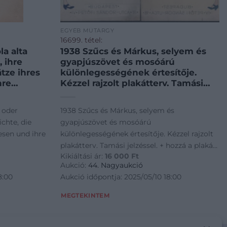
EGYÉB MŰTÁRGY
16699. tétel:
1938 Szűcs és Márkus, selyem és
 ihre
gyapjúszövet és mosóárú
tze ihres
különlegességének értesítője.
hre
Kézzel rajzolt plakátterv. Tamási
sches
jelzéssel. + hozzá a plakát negatív
hang: Brief
nyomata, a cégtulaj, Márkus
1938 Szűcs és Márkus, selyem és
asser.
jóváhagyó aláírásával 20×27 cm
chte, die
gyapjúszövet és mosóárú
la alta.
esen und ihre
különlegességének értesítője. Kézzel rajzolt
plakátterv. Tamási jelzéssel. + hozzá a plakát
Kikiáltási ár:
16 000
Ft
rief R.
negatív nyomata, a cégtulaj, Márkus
-Litteratur
Aukció:
44. Nagyaukció
e] Leipzig,
phorismen
jóváhagyó aláírásával 20x27 cm
8:00
Aukció időpontja: 2025/05/10 18:00
erseburger
lla'schen
linkhardt).
chtste Musik-
MEGTEKINTEM
+ 2 t.
pcse] Leipzig,
ok).
rger
926) német