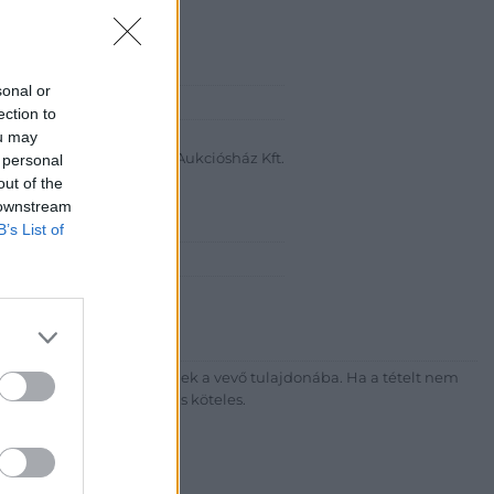
sonal or
abanth Kft
ection to
ou may
a Krisztián
Bélyegkereskedelmi és Aukciósház Kft.
 personal
out of the
 16.
 downstream
B’s List of
7-4757, 266-4154, 318-4035
http://darabanth.com
ék megfizetése után kerülnek a vevő tulajdonába. Ha a tételt nem
sítási díj megfizetésére is köteles.