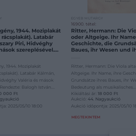
Y
EGYÉB MŰTÁRGY
16900. tétel:
egény, 1944. Moziplakát
Ritter, Hermann: Die Viola alta
, rácsplakát). Latabár
oder Altgeige. Ihr Name,
szary Piri, Hidvéghy
Geschichte, die Grundsä
mások szereplésével.
Baues, ihr Wesen und i
alogh István. Litográfia,
Bedeutung als musikali
s jelzéssel a plakáton.
Ausdrucksmittel. Als An
ny, 1944. Moziplakát
Ritter, Hermann: Die Viola alta oder
rkus Nyomda, Bp.
R. Wagner’s an den Verf
ácsplakát). Latabár Kálmán,
Altgeige. Ihr Name, ihre Geschi
árpát Film. Kováts Béla
Aphorismen über die Vio
Hidvéghy Valéria és mások
Grundsätze ihres Baues, ihr W
 Lapszéli apró
Die Bagatella’schen
 Rendezte: Balogh István.
Bedeutung als musikalisches
kal, máskülönben jó
Geigenbauregeln.
0 000
Ft
Kikiáltási ár:
18 000
Ft
ír. Bódis jelzéssel a plakáton.
Ausdrucksmittel. Als Anhang: B
 84×28,5 cm. / Vintage
Hauptsächlichtste Musik
agyaukció
Aukció:
44. Nagyaukció
poster of a movie, with
für die Viola alta. [Lipcs
s Nyomda, Bp. Erdélyi - Kárpát
Wagner's an den Verfasser. A
ja: 2025/05/10 18:00
Aukció időpontja: 2025/05/10 1
 on the edges,
1885. Verlag von Carl M
éla Filmreklám. Lapszéli apró
über die Viola alta. Die Bagate
in good condition,
(Buchdruckerei Julius K
, máskülönben jó állapotban.
Geigenbauregeln. Hauptsächli
MEGTEKINTEM
 on
1 t. (címkép) + [4] + 74 p. 
 Vintage Hungarian poster of a
Litteratur für die Viola alta. [Li
(kihajtható műszaki rajz
all tears on the edges,
1885. Verlag von Carl Mersebu
Hermann Ritter (1849-1