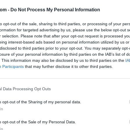
Tételszám: 10079
com -
Do Not Process My Personal Information
Eladó adatai
to opt-out of the sale, sharing to third parties, or processing of your per
Eladó:
Dar
formation for targeted advertising by us, please use the below opt-out s
r selection. Please note that after your opt-out request is processed y
Cím: Csonk
Darabanth 
eing interest-based ads based on personal information utilized by us or
Budapest
disclosed to third parties prior to your opt-out. You may separately opt-
Andrássy út
losure of your personal information by third parties on the IAB’s list of
1061
. This information may also be disclosed by us to third parties on the
IA
Participants
that may further disclose it to other third parties.
Telefon: 31
Weboldal:
l Data Processing Opt Outs
Bemutatkozás: A tételek a leütési ár + 25% jutal
o opt-out of the Sharing of my personal data.
személyesen veszik át, a vevő a postaköltség, bizto
In
GALÉRIA TOVÁBBI MŰTÁRGYAI
o opt-out of the Sale of my Personal Data.
In