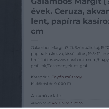
Galambos Margit (?-
évek. Ceruza, akvare
lent, papírra kasíro
cm
Galambos Margit (?-?): Szürreális táj, 1920
papírra kasírozva, kissé foltos, 19,5×12 cm
href="https://www.darabanth.com/hu/gy
grafikak/Festmenyek-es-graf
Kategória:
Egyéb műtárgy
Kikiáltási ár:
9 000
Ft
Aukció adatai
Aukció neve:
422. Online auction