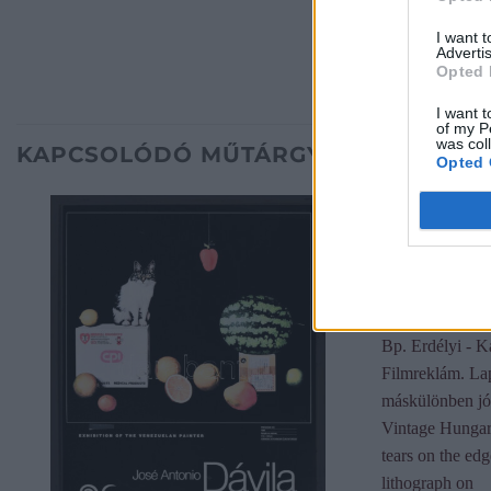
I want 
Advertis
Opted 
I want t
of my P
was col
KAPCSOLÓDÓ MŰTÁRGYAK
Opted 