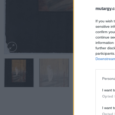
mutargy.
If you wish 
sensitive in
confirm you
continue se
information 
further disc
participants
Downstream 
Persona
I want t
Opted 
I want t
Opted 