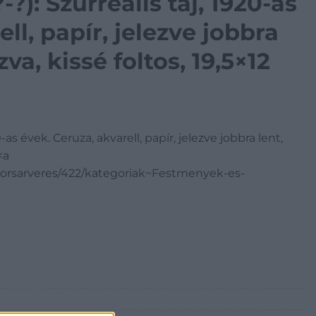
?): Szürreális táj, 1920-as
ll, papír, jelezve jobbra
zva, kissé foltos, 19,5×12
-as évek. Ceruza, akvarell, papír, jelezve jobbra lent,
<a
orsarveres/422/kategoriak~Festmenyek-es-