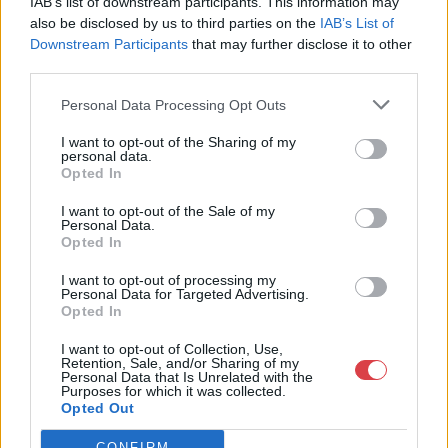
IAB’s list of downstream participants. This information may
also be disclosed by us to third parties on the
IAB’s List of
Downstream Participants
that may further disclose it to other
third parties.
EGYÉB MŰTÁRGY
EGYÉB MŰTÁRGY
Personal Data Processing Opt Outs
16691. tétel:
16697. tétel:
1942 Kiskunsági
Bukta Imre (1952-) és
I want to opt-out of the Sharing of my
personal data.
Juhásznap. Nagy
Győrffy Sándor (1951-)
Opted In
méretű plakát. Füzesi
kiállítása Ady Endre
Árpád grafikájával.
Művelődési Ház,
I want to opt-out of the Sale of my
Litográfia, hátoldalán
Miskolc 1986. Plakát,
Personal Data.
bélyegzett. Klösz
szitanyomat, papír,
Opted In
1942 Kiskunsági Juhásznap.
Bukta Imre (1952-) és
nyomda. 96×64 cm
Győrffy Sándor által
Nagy méretű plakát. Füzesi
Győrffy Sándor (1951-)
Hajtva, jó állapotban
jelzett. 59×41,5 cm.
I want to opt-out of processing my
Árpád grafikájával.
kiállítása Ady Endre
Personal Data for Targeted Advertising.
Rendkívül ritka plakát,
Opted In
Litográfia, hátoldalán
Művelődési Ház, Miskolc
feltehetően kevesebb
Kikiáltási ár:
50 000
Ft
Kikiáltási ár:
15 000
Ft
bélyegzett. Klösz nyomda.
1986. Plakát, szitanyomat,
mint 50 példányban
Aukció:
44. Nagyaukció
Aukció:
44. Nagyaukció
I want to opt-out of Collection, Use,
96x64 cm Hajtva, jó
papír, Győrffy Sándor által
készült! Egészen apró
Retention, Sale, and/or Sharing of my
Aukció időpontja:
Aukció időpontja:
állapotban
jelzett. 59×41,5 cm.
Personal Data that Is Unrelated with the
lapszéli gyűrődésekkel,
2025/05/10 18:00
2025/05/10 18:00
Purposes for which it was collected.
Rendkívül ritka plakát,
jó
Opted Out
feltehetően kevesebb mint
MEGTEKINTEM
MEGTEKINTEM
50 példányban készült!
CONFIRM