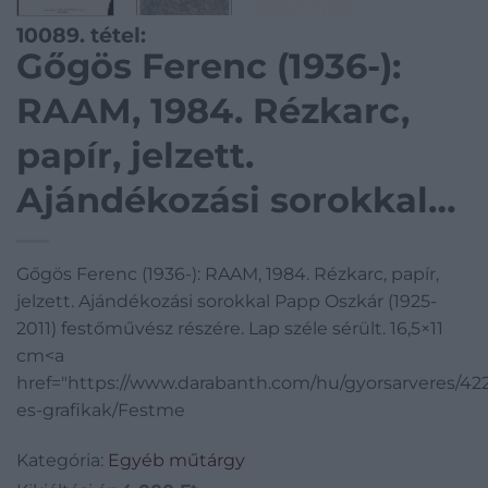
10089. tétel:
Gőgös Ferenc (1936-):
RAAM, 1984. Rézkarc,
papír, jelzett.
Ajándékozási sorokkal
Papp Oszkár (1925-2011)
Gőgös Ferenc (1936-): RAAM, 1984. Rézkarc, papír,
festőművész részére.
jelzett. Ajándékozási sorokkal Papp Oszkár (1925-
Lap széle sérült. 16,5×11
2011) festőművész részére. Lap széle sérült. 16,5×11
cm<a
cm
href="https://www.darabanth.com/hu/gyorsarveres/4
es-grafikak/Festme
Kategória:
Egyéb műtárgy