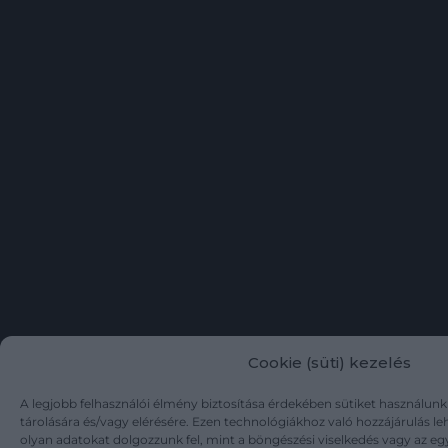
Cookie (süti) kezelés
A legjobb felhasználói élmény biztosítása érdekében sütiket használun
tárolására és/vagy elérésére. Ezen technológiákhoz való hozzájárulás l
olyan adatokat dolgozzunk fel, mint a böngészési viselkedés vagy az eg