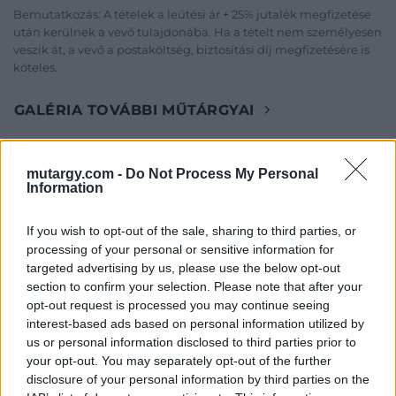
Bemutatkozás: A tételek a leütési ár + 25% jutalék megfizetése
után kerülnek a vevő tulajdonába. Ha a tételt nem személyesen
veszik át, a vevő a postaköltség, biztosítási díj megfizetésére is
köteles.
GALÉRIA TOVÁBBI MŰTÁRGYAI
mutargy.com -
Do Not Process My Personal
Information
If you wish to opt-out of the sale, sharing to third parties, or
processing of your personal or sensitive information for
KAPCSOLÓDÓ MŰTÁRGYAK
targeted advertising by us, please use the below opt-out
section to confirm your selection. Please note that after your
opt-out request is processed you may continue seeing
interest-based ads based on personal information utilized by
us or personal information disclosed to third parties prior to
your opt-out. You may separately opt-out of the further
disclosure of your personal information by third parties on the