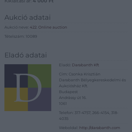
Kikiáltási ár:
4 000
Ft
Aukció adatai
Aukció neve:
422. Online auction
Tételszám: 10089
Eladó adatai
Eladó:
Darabanth Kft
Cím: Csonka Krisztián
Darabanth Bélyegkereskedelmi és
Aukciósház Kft.
Budapest
Andrássy út 16.
1061
Telefon: 317-4757, 266-4154, 318-
4035
Weboldal:
http://darabanth.com