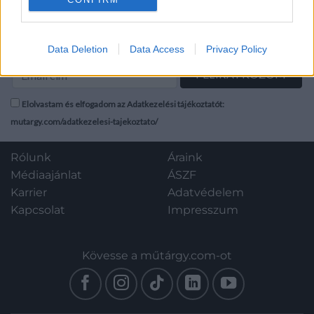
Egészen apró lapszéli
gyűrődésekkel, jó
Hírlevél feliratkozás
állapotban!
Data Deletion
Data Access
Privacy Policy
Elolvastam és elfogadom az Adatkezelési tájékoztatót:
mutargy.com/adatkezelesi-tajekoztato/
Rólunk
Áraink
Médiaajánlat
ÁSZF
Karrier
Adatvédelem
Kapcsolat
Impresszum
Kövesse a műtárgy.com-ot