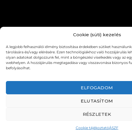
Cookie (süti) kezelés
A legjobb felhasználói élmény biztosítása érdekében sütiket használun
tárolására és/vagy elérésére. Ezen technológiákhoz való hozzájárulás l
olyan adatokat dolgozzunk fel, mint a böngészési viselkedés vagy az eg
webhelyen. A hozzájárulás megtagadása vagy visszavonása bizonyos f
befolyásolhat.
ELFOGADOM
ELUTASÍTOM
RÉSZLETEK
Cookie tájékoztató
ÁSZF