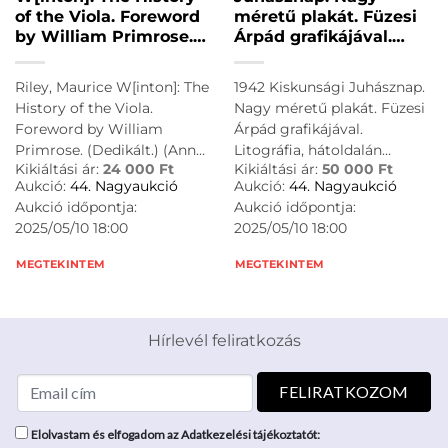
of the Viola. Foreword
méretű plakát. Füzesi
by William Primrose.
Árpád grafikájával.
(Dedikált.) (Ann Arbor,
Litográfia, hátoldalán
Michigan, USA, 1980.
bélyegzett. Klösz
Riley, Maurice W[inton]: The
1942 Kiskunsági Juhásznap.
Author – Printed by
nyomda. 96×64 cm
History of the Viola.
Nagy méretű plakát. Füzesi
Braun-Brumfield). XXIII
Hajtva, jó állapotban
Foreword by William
Árpád grafikájával.
+ [1] + 396 p. Első
Primrose. (Dedikált.) (Ann
Litográfia, hátoldalán
kiadás. Dedikált: „For
Kikiáltási ár:
24 000
Ft
Kikiáltási ár:
50 000
Ft
Arbor, Michigan, USA, 1980.
bélyegzett. Klösz nyomda.
Gustav Szerendi-Saupe.
Aukció:
44. Nagyaukció
Aukció:
44. Nagyaukció
Author - Printed by Braun-
96x64 cm Hajtva, jó
Best Wishes: Maurice
Aukció időpontja:
Aukció időpontja:
Brumfield). XXIII + [1] + 396
állapotban
Riley. Graz 7/5/80.”
2025/05/10 18:00
2025/05/10 18:00
p. Első kiadás. Dedikált: "For
Maurice Winton Riley
(1911-1988) amerikai
Gustav Szerendi-Saupe.
MEGTEKINTEM
MEGTEKINTEM
zenetörténész,
Best Wishes: Maurice Riley.
zenepedagógus, az
Graz 7/5/80." Maurice
American Viola Society
Winton Riley (1911-1988)
elnöke.
Hírlevél feliratkozás
amerikai zenetörténész,
Oldalszámozáson belül
zenepedagógus, az
gazdag
American Viola Society
hangszertörténeti fotó-
elnöke. Oldalszámozáson
és rajzanyaggal. Prov.:
belül gazdag
Elolvastam és elfogadom az Adatkezelési tájékoztatót:
Szeredi-Saupe Gusztáv
hangszertörténeti fotó- és