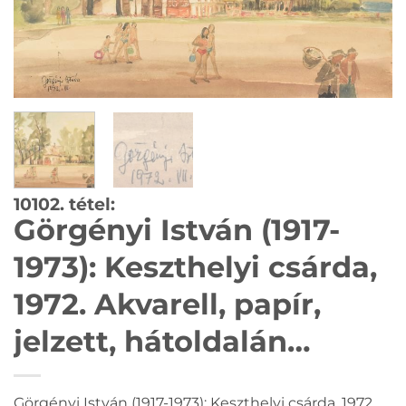
10102. tétel:
Görgényi István (1917-
1973): Keszthelyi csárda,
1972. Akvarell, papír,
jelzett, hátoldalán
autográf felirattal, 34×45
Görgényi István (1917-1973): Keszthelyi csárda, 1972.