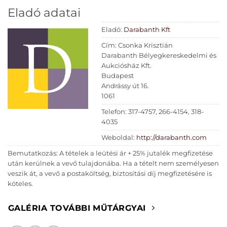
Eladó adatai
Eladó:
Darabanth Kft
Cím: Csonka Krisztián
Darabanth Bélyegkereskedelmi és
Aukciósház Kft.
Budapest
Andrássy út 16.
1061
Telefon: 317-4757, 266-4154, 318-
4035
Weboldal:
http://darabanth.com
Bemutatkozás: A tételek a leütési ár + 25% jutalék megfizetése
után kerülnek a vevő tulajdonába. Ha a tételt nem személyesen
veszik át, a vevő a postaköltség, biztosítási díj megfizetésére is
köteles.
GALÉRIA TOVÁBBI MŰTÁRGYAI