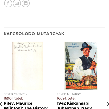
KAPCSOLÓDÓ MŰTÁRGYAK
EGYÉB MŰTÁRGY
EGYÉB MŰTÁRGY
16901. tétel:
16691. tétel:
Riley, Maurice
1942 Kiskunsági
W[inton]: The History
Juhásznap. Nagy