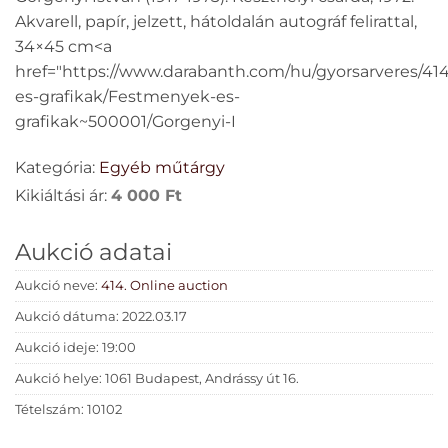
cm
Akvarell, papír, jelzett, hátoldalán autográf felirattal,
34×45 cm<a
href="https://www.darabanth.com/hu/gyorsarveres/4
es-grafikak/Festmenyek-es-
grafikak~500001/Gorgenyi-I
Kategória:
Egyéb műtárgy
Kikiáltási ár:
4 000
Ft
Aukció adatai
Aukció neve:
414. Online auction
Aukció dátuma: 2022.03.17
Aukció ideje: 19:00
Aukció helye: 1061 Budapest, Andrássy út 16.
Tételszám: 10102