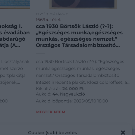
EGYÉB MŰTÁRGY
16694. tétel:
nokság I.
cca 1930 Börtsök László (?-?):
as évadában
„Egészséges munka,egészséges
labdarúgó
munkás, egészséges nemzet.”
tja (A
Országos Társadalombiztosító
,
Intézet irredenta plakát, Klösz
ek,
coloroffset, a széleken
I. osztályának
cca 1930 Börtsök László (?-?): "Egészséges
 Budapest,
gyűrődésekkel, de ezt leszámítva
rmet szerző
munka,egészséges munkás, egészséges
ete:
jó állapotban, 94×62,5 cm /
portplakátja
nemzet." Országos Társadalombiztosító
ők
Hungarian irredenta social
dzőjének,
Intézet irredenta plakát, Klösz coloroffset, a
labdarúgó
insurance propaganda poster,
Kikiáltási ár:
24 000
Ft
rásával.)
széleken gyűrődésekkel, de ezt leszámítva jó
Torna Club,
offset, 94×62,5
Aukció:
44. Nagyaukció
yar
 mérete:
állapotban, 94x62,5 cm / Hungarian
8:00
Aukció időpontja: 2025/05/10 18:00
98-as
sikeresebb
irredenta social insurance propaganda
ezüstérmet
Ferencvárosi
poster, offset, 94x62,5 cm
MEGTEKINTEM
jes
s magyar
yilasi Tibor
labdarúgó
l és orvosi
 Plakátunkon a
Cookie (süti) kezelés
teljes