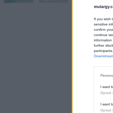
mutargy.
If you wish 
sensitive in
confirm you
continue se
information 
further disc
participants
Downstream 
Persona
I want t
Opted 
I want t
Opted 