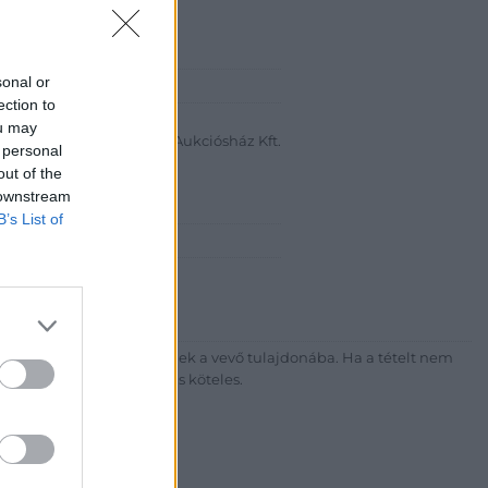
sonal or
abanth Kft
ection to
a Krisztián
ou may
Bélyegkereskedelmi és Aukciósház Kft.
 personal
out of the
 16.
 downstream
B’s List of
7-4757, 266-4154, 318-4035
http://darabanth.com
ék megfizetése után kerülnek a vevő tulajdonába. Ha a tételt nem
sítási díj megfizetésére is köteles.