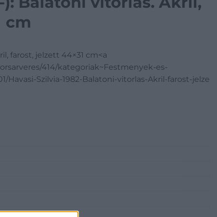
): Balatoni vitorlás. Akril,
31 cm
ril, farost, jelzett 44×31 cm<a
orsarveres/414/kategoriak~Festmenyek-es-
avasi-Szilvia-1982-Balatoni-vitorlas-Akril-farost-jelze