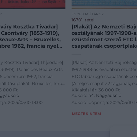
Y
EGYÉB MŰTÁRGY
16701. tétel:
váry Kosztka Tivadar]
[Plakát] Az Nemzeti Baj
Csontváry (1853-1919),
osztályának 1997-1998-
Beaux-Arts – Bruxelles,
ezüstérmet szerző FTC 
bre 1962, francia nyelvű
csapatának csoportplaká
tási plakát, Bruxelles,
teljes csapat 32 tagjának
 a szélén bélyeggel,
edzőjének, segédedzőin
y Kosztka Tivadar] Th[éodore]
[Plakát] Az Nemzeti Bajnokság 
kkal, javított, 80×120
orvosainak aláírásával.)
3-1919), Palais des Beaux-Arts
1997-1998-as évadában ezüsté
va: Home Galéria, Bp.,
1998. Színes plakát, mér
-25 decembre 1962, francia
FTC labdarúgó csapatának cso
etben. Ritka!
385×595 mm. Minden id
állítási plakát, Bruxelles, Imp.
(A teljes csapat 32 tagjának, e
 SZEMÉLYES ÁTVÉTEL,
legsikeresebb magyar 
5 000
Ft
Kikiáltási ár:
36 000
Ft
n bélyeggel, hajtásnyomokkal,
segédedzőinek, orvosainak aláí
ZZUK! / ONLY
csapata, a Ferencvárosi 
agyaukció
Aukció:
44. Nagyaukció
 COLLECTION AT OUR
a harmincötszörös mag
20 cm. Kiállítva: Home Galéria,
Budapest, 1998. Színes plakát,
ja: 2025/05/10 18:00
Aukció időpontja: 2025/05/10 1
bajnokcsapat az 1997-19
keretben. Ritka! KIZÁRÓLAG
385x595 mm. Minden idők leg
labdarúgó évad idején 
TVÉTEL, NEM POSTÁZZUK! /
magyar labdarúgó csapata, a 
MEGTEKINTEM
ért el. Plakátunkon a tel
AL COLLECTION AT OUR
Torna Club, a harmincötszörö
játékoskeret szerepel, N
bajnokcsapat az 1997-1998-as 
edzővel, a segédedzőkke
évad idején ezüstérmet ért el.
stábbal együtt. A 33 fős 