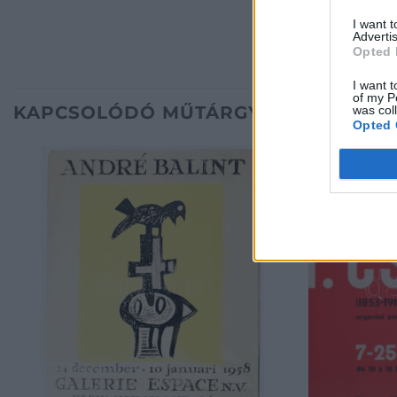
I want 
Advertis
Opted 
I want t
of my P
KAPCSOLÓDÓ MŰTÁRGYAK
was col
Opted 