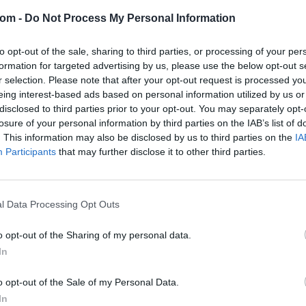
com -
Do Not Process My Personal Information
Eladó adatai
to opt-out of the sale, sharing to third parties, or processing of your per
Eladó:
Dar
formation for targeted advertising by us, please use the below opt-out s
Cím: Csonk
r selection. Please note that after your opt-out request is processed y
Darabanth 
eing interest-based ads based on personal information utilized by us or
Budapest
disclosed to third parties prior to your opt-out. You may separately opt-
Andrássy út
losure of your personal information by third parties on the IAB’s list of
1061
. This information may also be disclosed by us to third parties on the
IA
Telefon: 31
Participants
that may further disclose it to other third parties.
Weboldal:
l Data Processing Opt Outs
Bemutatkozás: A tételek a leütési ár + 25% jutal
o opt-out of the Sharing of my personal data.
személyesen veszik át, a vevő a postaköltség, bizto
In
GALÉRIA TOVÁBBI MŰTÁRGYAI
o opt-out of the Sale of my Personal Data.
In