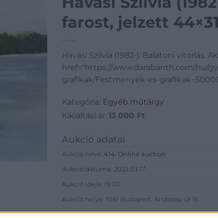
Havasi Szilvia (1982-
farost, jelzett 44×
Havasi Szilvia (1982-): Balatoni vitorlás. Ak
href="https://www.darabanth.com/hu/gy
grafikak/Festmenyek-es-grafikak~500001/H
Kategória:
Egyéb műtárgy
Kikiáltási ár:
13 000
Ft
Aukció adatai
Aukció neve:
414. Online auction
Aukció dátuma: 2022.03.17
Aukció ideje: 19:00
Aukció helye: 1061 Budapest, Andrássy út 16.
Tételszám: 10119