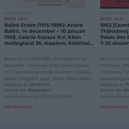
EGYÉB MŰTÁRGY
EGYÉB MŰTÁRG
16693. tétel:
16692. tétel:
Bálint Endre (1915-1986): André
1962 [Csont
Balint. 14 december – 10 januari
Th[éodore] 
1958, Galerie Espace N.V. Klein
Palais des 
Heilingland 36, Haarlem. Kiállítási
7-25 decem
plakát. Litográfia, papír. Jelzés
belga kiállí
nélkül. Bálint Endre 1958-ban
Imp. Marci,
Bálint Endre (1915-1986): André Balint. 14
1962 [Csontvár
rendezett hollandiai egyéni
hajtásnyomo
december - 10 januari 1958, Galerie Espace
Csontváry (185
kiállításának plakátja, saját
cm. Kiállít
N.V. Klein Heilingland 36, Haarlem. Kiállítási
- Bruxelles, 7
illusztrációjával. Lapszéli apró
2003. Faker
plakát. Litográfia, papír. Jelzés nélkül. Bálint
nyelvű belga ki
sérülésekkel és javított
KIZÁRÓLAG
Kikiáltási ár:
38 000
Ft
Kikiáltási ár:
7
Endre 1958-ban rendezett hollandiai egyéni
Marci, a szélé
szakadásokkal. 59,5×46 cm.
NEM POSTÁ
Aukció:
44. Nagyaukció
Aukció:
44. N
PERSONAL
kiállításának plakátja, saját illusztrációjával.
javított, 80x1
Aukció időpontja: 2025/05/10 18:00
Aukció időpont
Lapszéli apró sérülésekkel és javított
Bp., 2003. Fa
szakadásokkal. 59,5×46 cm. Ritka!
SZEMÉLYES Á
MEGTEKINTEM
MEGTEKINTEM
ONLY PERSON
OFFICE!