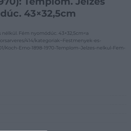
1970): Templom. Jelzés
dúc. 43×32,5cm
és nélkül. Fém nyomódúc. 43×32,5cm<a
orsarveres/414/kategoriak~Festmenyek-es-
01/Koch-Erno-1898-1970-Templom–Jelzes-nelkul-Fem-