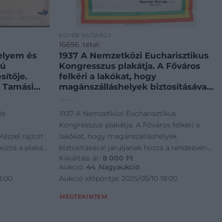
EGYÉB MŰTÁRGY
16696. tétel:
elyem és
1937 A Nemzetközi Eucharisztikus
rú
Kongresszus plakátja. A Főváros
ítője.
felkéri a lakókat, hogy
. Tamási
magánszálláshelyek biztosításával
át negatív
járuljanak hozzá a rendezvény
rkus
sikeres lebonyolításához Jó
és
1937 A Nemzetközi Eucharisztikus
0×27 cm
állapotban, hajtva 47×32 cm
Kongresszus plakátja. A Főváros felkéri a
ézzel rajzolt
lakókat, hogy magánszálláshelyek
hozzá a plakát
biztosításával járuljanak hozzá a rendezvény
Kikiáltási ár:
8 000
Ft
Márkus
sikeres lebonyolításához Jó állapotban,
Aukció:
44. Nagyaukció
m
hajtva 47x32 cm
8:00
Aukció időpontja: 2025/05/10 18:00
MEGTEKINTEM