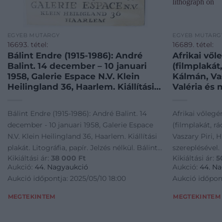
EGYÉB MŰTÁRGY
EGYÉB MŰTÁRG
16693. tétel:
16689. tétel:
Bálint Endre (1915-1986): André
Afrikai vől
Balint. 14 december – 10 januari
(filmplakát
1958, Galerie Espace N.V. Klein
Kálmán, Va
Heilingland 36, Haarlem. Kiállítási
Valéria és 
plakát. Litográfia, papír. Jelzés
Rendezte: B
nélkül. Bálint Endre 1958-ban
papír. Bódi
Bálint Endre (1915-1986): André Balint. 14
Afrikai vőlegé
rendezett hollandiai egyéni
Kellner Má
december - 10 januari 1958, Galerie Espace
(filmplakát, r
kiállításának plakátja, saját
Erdélyi – K
N.V. Klein Heilingland 36, Haarlem. Kiállítási
Vaszary Piri, 
illusztrációjával. Lapszéli apró
Filmreklám.
plakát. Litográfia, papír. Jelzés nélkül. Bálint
szereplésével.
sérülésekkel és javított
szakadások
Kikiáltási ár:
38 000
Ft
Kikiáltási ár:
5
Endre 1958-ban rendezett hollandiai egyéni
Litográfia, pap
szakadásokkal. 59,5×46 cm.
állapotban.
Aukció:
44. Nagyaukció
Aukció:
44. N
Hungarian 
kiállításának plakátja, saját illusztrációjával.
Kellner Márku
Aukció időpontja: 2025/05/10 18:00
Aukció időpont
small tears
Lapszéli apró sérülésekkel és javított
Film. Kováts B
otherwise 
szakadásokkal. 59,5×46 cm. Ritka!
szakadásokkal
MEGTEKINTEM
MEGTEKINTEM
lithograph
84×28,5 cm. /
movie, with sm