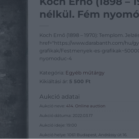
Koch Ernő (1898 – 
nélkül. Fém nyomó
Koch Ernő (1898 – 1970): Templom. Jelz
href="https://www.darabanth.com/hu/gy
grafikak/Festmenyek-es-grafikak~5000
nyomoduc-4
Kategória:
Egyéb műtárgy
Kikiáltási ár:
5 500
Ft
Aukció adatai
Aukció neve:
414. Online auction
Aukció dátuma: 2022.03.17
Aukció ideje: 19:00
Aukció helye: 1061 Budapest, Andrássy út 16.