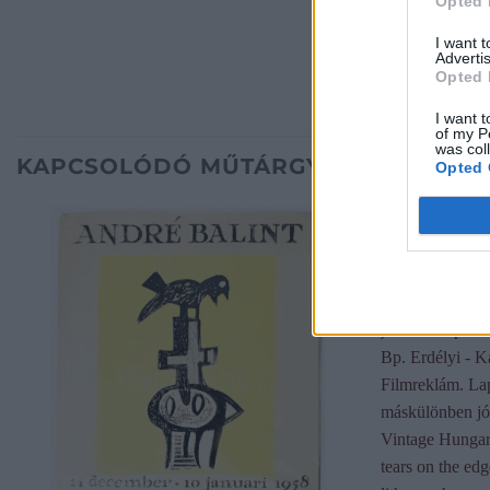
Opted 
I want 
Advertis
Opted 
I want t
of my P
was col
KAPCSOLÓDÓ MŰTÁRGYAK
Opted 