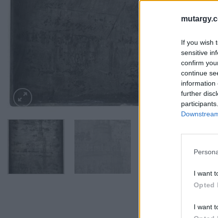
mutargy.
If you wish 
sensitive in
confirm you
continue se
information 
further disc
participants
Downstream 
Persona
I want t
Opted 
I want t