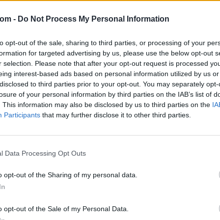
Tételszám: 10170
com -
Do Not Process My Personal Information
Eladó adatai
to opt-out of the sale, sharing to third parties, or processing of your per
Eladó:
Dar
formation for targeted advertising by us, please use the below opt-out s
r selection. Please note that after your opt-out request is processed y
Cím: Csonk
eing interest-based ads based on personal information utilized by us or
Darabanth 
disclosed to third parties prior to your opt-out. You may separately opt-
Budapest
losure of your personal information by third parties on the IAB’s list of
Andrássy út
. This information may also be disclosed by us to third parties on the
IA
1061
Participants
that may further disclose it to other third parties.
Telefon: 31
Weboldal:
l Data Processing Opt Outs
Bemutatkozás: A tételek a leütési ár + 25% jutal
o opt-out of the Sharing of my personal data.
személyesen veszik át, a vevő a postaköltség, bizto
In
GALÉRIA TOVÁBBI MŰTÁRGYAI
o opt-out of the Sale of my Personal Data.