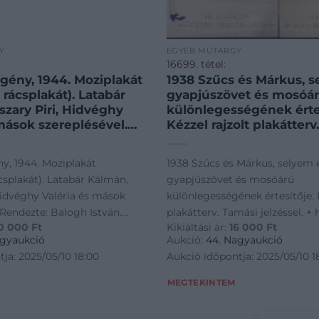
Y
EGYÉB MŰTÁRGY
16699. tétel:
egény, 1944. Moziplakát
1938 Szűcs és Márkus, s
, rácsplakát). Latabár
gyapjúszövet és mosóá
szary Piri, Hidvéghy
különlegességének értes
mások szereplésével.
Kézzel rajzolt plakátterv
alogh István. Litográfia,
jelzéssel. + hozzá a plak
s jelzéssel a plakáton.
nyomata, a cégtulaj, Má
ny, 1944. Moziplakát
1938 Szűcs és Márkus, selyem 
rkus Nyomda, Bp.
jóváhagyó aláírásával 2
ácsplakát). Latabár Kálmán,
gyapjúszövet és mosóárú
árpát Film. Kováts Béla
Hidvéghy Valéria és mások
különlegességének értesítője. K
 Lapszéli apró
 Rendezte: Balogh István.
plakátterv. Tamási jelzéssel. + 
kal, máskülönben jó
0 000
Ft
Kikiáltási ár:
16 000
Ft
ír. Bódis jelzéssel a plakáton.
negatív nyomata, a cégtulaj, 
 84×28,5 cm. / Vintage
agyaukció
Aukció:
44. Nagyaukció
poster of a movie, with
s Nyomda, Bp. Erdélyi - Kárpát
jóváhagyó aláírásával 20x27 c
ja: 2025/05/10 18:00
Aukció időpontja: 2025/05/10 1
 on the edges,
éla Filmreklám. Lapszéli apró
in good condition,
, máskülönben jó állapotban.
MEGTEKINTEM
 on
 Vintage Hungarian poster of a
all tears on the edges,