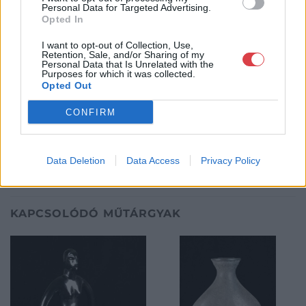
áron, gyorsan találjanak vevőt műtárgyaikra, az eladók pedig
Personal Data for Targeted Advertising.
Opted In
rendszeresen tudják gazdagítani gyűjteményüket változatos
kínálatunkból. Ezért is rendezünk minden második héten,
I want to opt-out of Collection, Use,
szerda esténként online árverést! Kedd-től péntek-ig 11.00-este
Retention, Sale, and/or Sharing of my
18.00 óráig várjuk szeretettel az érdeklődőket.
Personal Data that Is Unrelated with the
Purposes for which it was collected.
Opted Out
GALÉRIA TOVÁBBI MŰTÁRGYAI
CONFIRM
Data Deletion
Data Access
Privacy Policy
KAPCSOLÓDÓ MŰTÁRGYAK