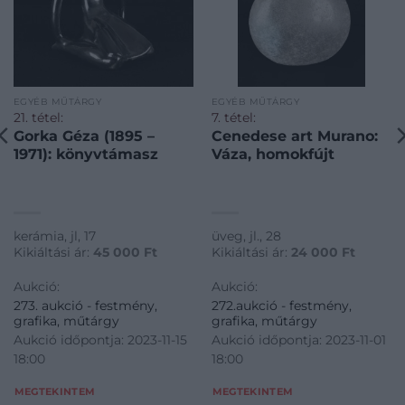
EGYÉB MŰTÁRGY
EGYÉB MŰTÁRGY
21. tétel:
7. tétel:
Gorka Géza (1895 –
Cenedese art Murano:
1971): könyvtámasz
Váza, homokfújt
kerámia, jl, 17
üveg, jl., 28
Kikiáltási ár:
45 000
Ft
Kikiáltási ár:
24 000
Ft
Aukció:
Aukció:
273. aukció - festmény,
272.aukció - festmény,
grafika, műtárgy
grafika, műtárgy
Aukció időpontja: 2023-11-15
Aukció időpontja: 2023-11-01
18:00
18:00
MEGTEKINTEM
MEGTEKINTEM