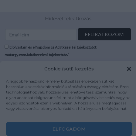
Hírlevél feliratkozás
Elolvastam és elfogadom az Adatkezelési tájékoztatót:
mutargy.com/adatkezelesi-tajekoztato/
Cookie (süti) kezelés
Rólunk
Áraink
Médiaajánlat
ÁSZF
A legjobb felhasználói élmény biztosítása érdekében sütiket
Karrier
Adatvédelem
használunk az eszközinformációk tárolására és/vagy elérésére. Ezen
technológiákhoz való hozzájárulás lehetővé teszi számunkra, hogy
Kapcsolat
Impresszum
olyan adatokat dolgozzunk fel, mint a böngészési viselkedés vagy az
egyedi azonosítók ezen a webhelyen. A hozzájárulás megtagadása
vagy visszavonása bizonyos funkciókat hátrányosan befolyásolhat.
Kövesse a műtárgy.com-ot
ELFOGADOM