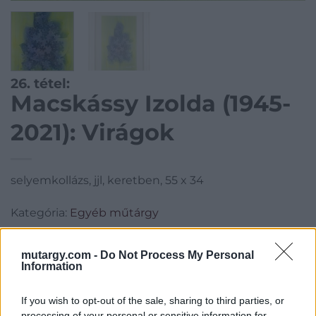
26. tétel:
Macskássy Izolda (1945-
2021): Virágok
selyemkollázs, jjl, keretben, 55 x 34
Kategória:
Egyéb műtárgy
Kikiáltási ár:
24 000
Ft
mutargy.com -
Do Not Process My Personal
Information
Aukció adatai
Aukció neve:
276.aukció - festmény, grafika, műtárgy
If you wish to opt-out of the sale, sharing to third parties, or
processing of your personal or sensitive information for