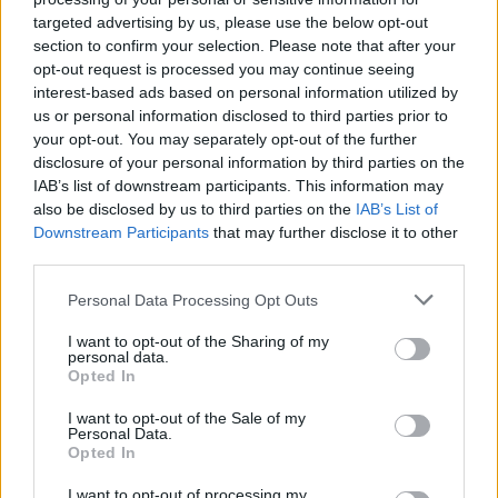
Aukció dátuma: 2023.12.20
targeted advertising by us, please use the below opt-out
Aukció ideje: 18:00
section to confirm your selection. Please note that after your
opt-out request is processed you may continue seeing
Aukció helye: II. Zsigmond tér 8.
interest-based ads based on personal information utilized by
Tételszám: 26
us or personal information disclosed to third parties prior to
your opt-out. You may separately opt-out of the further
disclosure of your personal information by third parties on the
Eladó adatai
IAB’s list of downstream participants. This information may
also be disclosed by us to third parties on the
IAB’s List of
Eladó:
Műgyűjtők Háza Kft.
Downstream Participants
that may further disclose it to other
Cím: Dudás Attila
third parties.
Műgyűjtők Háza kft.
Budapest
Personal Data Processing Opt Outs
1023.Bp. Zsigmond tér 11.
1023
I want to opt-out of the Sharing of my
personal data.
Telefon: 18008123
Opted In
Weboldal:
I want to opt-out of the Sale of my
http://www.mugyujtokhaza.hu
Personal Data.
Opted In
Bemutatkozás: 2013 nyarán nyitottuk meg Galériánkat
Budapesten, a II. kerületben. Célunk, hogy az eladók optimális
I want to opt-out of processing my