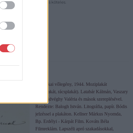
sítási díj megfizetésére is köteles.