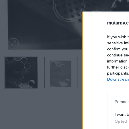
mutargy.
If you wish 
sensitive in
confirm you
continue se
information 
further disc
participants
Downstream 
Persona
I want t
Opted 