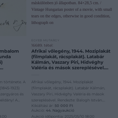
EGYÉB MŰTÁRGY
16689. tétel:
zimbalom
Afrikai vőlegény, 1944. Moziplakát
hunda
(filmplakát, rácsplakát). Latabár
3)
Kálmán, Vaszary Piri, Hidvéghy
Valéria és mások szereplésével.
eműkiadó
Rendezte: Balogh István. Litográfia,
 A 10.000-
papír. Bódis jelzéssel a plakáton.
m története. A
Afrikai vőlegény, 1944. Moziplakát
ének
Kellner Márkus Nyomda, Bp.
(1845-1923)
(filmplakát, rácsplakát). Latabár Kálmán,
a: – –
Erdélyi – Kárpát Film. Kováts Béla
zergyáros és
Vaszary Piri, Hidvéghy Valéria és mások
ir. udvari
Filmreklám. Lapszéli apró
éldány! A
szereplésével. Rendezte: Balogh István.
om
szakadásokkal, máskülönben jó
Kikiáltási ár:
50 000
Ft
ének
Litográfia, papír. Bódis jelzéssel a plakáton.
 Buschmann
állapotban. 84×28,5 cm. / Vintage
Aukció:
44. Nagyaukció
portréja)
Hungarian poster of a movie, with
Kellner Márkus Nyomda, Bp. Erdélyi - Kárpát
8:00
Aukció időpontja: 2025/05/10 18:00
éptáblák) t.
small tears on the edges,