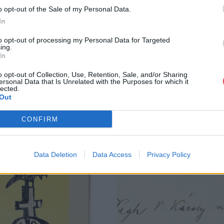
személyesen veszik át, a vevő a postaköltség, bizto
o opt-out of the Sale of my Personal Data.
In
GALÉRIA TOVÁBBI MŰTÁRGYAI
to opt-out of processing my Personal Data for Targeted
ing.
In
o opt-out of Collection, Use, Retention, Sale, and/or Sharing
ersonal Data that Is Unrelated with the Purposes for which it
lected.
Out
CONFIRM
Data Deletion
Data Access
Privacy Policy