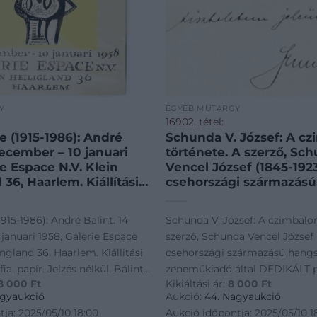
Y
EGYÉB MŰTÁRGY
16902. tétel:
e (1915-1986): André
Schunda V. József: A c
december – 10 januari
története. A szerző, Sc
ie Espace N.V. Klein
Vencel József (1845-192
 36, Haarlem. Kiállítási
csehországi származású
gráfia, papír. Jelzés
hangszergyáros és zen
int Endre 1958-ban
által DEDIKÁLT példány!
1915-1986): André Balint. 14
Schunda V. József: A czimbalo
hollandiai egyéni
ik czimbalom elkészült
januari 1958, Galerie Espace
szerző, Schunda Vencel József 
k plakátja, saját
jubileuma alkalmából írt
ingland 36, Haarlem. Kiállítási
csehországi származású hangs
jával. Lapszéli apró
hangyszergyáros cs. és k
fia, papír. Jelzés nélkül. Bálint
zeneműkiadó által DEDIKÁLT p
l és javított
szóllító a pedálczimbal
8 000
Ft
Kikiáltási ár:
8 000
Ft
n rendezett hollandiai egyéni
10.000-ik czimbalom elkészült
kal. 59,5×46 cm.
feltalálója. Bp., 1907.,
agyaukció
Aukció:
44. Nagyaukció
F., 1 (Schunda V. József 
akátja, saját illusztrációjával.
jubileuma alkalmából írta: - -
ja: 2025/05/10 18:00
Aukció időpontja: 2025/05/10 1
t.+136 p.+3 (kétoldalas k