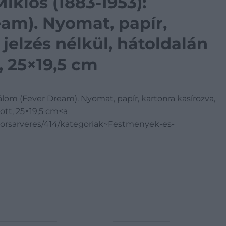
iklós (1883-1953):
am). Nyomat, papír,
 jelzés nélkül, hátoldalán
, 25×19,5 cm
zálom (Fever Dream). Nyomat, papír, kartonra kasírozva,
zott, 25×19,5 cm<a
orsarveres/414/kategoriak~Festmenyek-es-