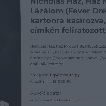
Nicholas Ház, Ház M
Lázálom (Fever Dre
kartonra kasírozva,
címkén feliratozott
Nicholas Ház, Ház Miklós (1883-1953): Lá
jelzés nélkül, hátoldalán címkén felirato
href="https://www.darabanth.com/hu/gy
grafikak/Festmen
Kategória:
Egyéb műtárgy
Kikiáltási ár:
15 000
Ft
Aukció adatai
Aukció neve:
414. Online auction