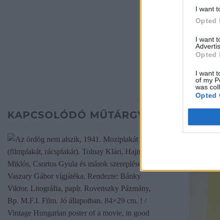
I want t
Opted 
I want 
Advertis
Opted 
I want t
of my P
was col
Opted 
KAPCSOLÓDÓ MŰTÁRGYAK