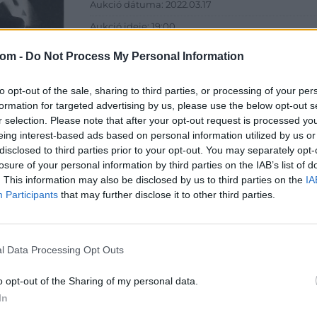
Aukció dátuma: 2022.03.17
Aukció ideje: 19:00
Aukció helye: 1061 Budapest, Andrássy út 16.
com -
Do Not Process My Personal Information
Tételszám: 10120
to opt-out of the sale, sharing to third parties, or processing of your per
formation for targeted advertising by us, please use the below opt-out s
Eladó adatai
r selection. Please note that after your opt-out request is processed y
Eladó:
Dar
eing interest-based ads based on personal information utilized by us or
disclosed to third parties prior to your opt-out. You may separately opt-
Cím: Csonk
losure of your personal information by third parties on the IAB’s list of
Darabanth 
. This information may also be disclosed by us to third parties on the
IA
Budapest
Participants
that may further disclose it to other third parties.
Andrássy út
1061
Telefon: 31
l Data Processing Opt Outs
Weboldal:
o opt-out of the Sharing of my personal data.
In
Bemutatkozás: A tételek a leütési ár + 25% jutal