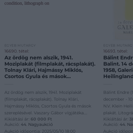
EGYÉB MŰTÁRGY
EGYÉB MŰTÁRG
16690. tétel:
16693. tétel:
Az ördög nem alszik, 1941.
Bálint Endr
Moziplakát (filmplakát, rácsplakát).
Balint. 14 
Tolnay Klári, Hajmássy Miklós,
1958, Galer
Csortos Gyula és mások
Heilingland
szereplésével. Vaszary Gábor
plakát. Lito
vígjátéka. Rendezte: Bánky Viktor.
nélkül. Bál
Az ördög nem alszik, 1941. Moziplakát
Bálint Endre (
Litográfia, papír. Rovenszky
rendezett 
(filmplakát, rácsplakát). Tolnay Klári,
december - 10 
Pázmány, Bp. M.F.I. Film. Jó
kiállításána
Hajmássy Miklós, Csortos Gyula és mások
N.V. Klein Heil
állapotban. 84×29 cm. ! / Vintage
illusztráció
szereplésével. Vaszary Gábor vígjátéka.
plakát. Litográ
Hungarian poster of a movie, in
sérülésekke
Kikiáltási ár:
60 000
Ft
Kikiáltási ár:
3
Rendezte: Bánky Viktor. Litográfia, papír.
Endre 1958-ba
good condition, lithograph on
szakadások
Aukció:
44. Nagyaukció
Aukció:
44. N
Rovenszky Pázmány, Bp. M.F.I. Film. Jó
kiállításának pl
Aukció időpontja: 2025/05/10 18:00
Aukció időpont