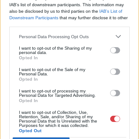
Weboldal:
IAB’s list of downstream participants. This information may
http://www.amordelarte.hu
also be disclosed by us to third parties on the
IAB’s List of
Downstream Participants
that may further disclose it to other
Bemutatkozás: A cég főtevékenysége minden olyan
third parties.
tevékenység, mely kapcsolatban áll a festmények és műtárgyak
adás-vételével, bizományosi értékesítésével, festmények
Personal Data Processing Opt Outs
értékbecslésével és online aukciók szervezésével és
lebonyolításával. A weboldalon elérhetőek a cég által kínált
I want to opt-out of the Sharing of my
festmények, és egy online aukciós felület is, mely által bárki
personal data.
számára lehetőség nyílik egy regisztráció után, hogy részt
Opted In
vegyen a cég online aukcióin.
I want to opt-out of the Sale of my
Personal Data.
GALÉRIA TOVÁBBI MŰTÁRGYAI
Opted In
I want to opt-out of processing my
Personal Data for Targeted Advertising.
Opted In
I want to opt-out of Collection, Use,
Retention, Sale, and/or Sharing of my
Personal Data that Is Unrelated with the
Purposes for which it was collected.
Opted Out
KAPCSOLÓDÓ MŰTÁRGYAK