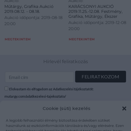
Aukció:
Aukció:
Műtárgy, Grafika Aukció
KARÁCSONYI AUKCIÓ
2019.08.12. - 08.18.
2019.11.25.-12.08. Festmény,
Grafika, Műtárgy, Ékszer
Aukció időpontja: 2019-08-18
Aukció időpontja: 2019-12-08
20:00
20:00
MEGTEKINTEM
MEGTEKINTEM
Hírlevél feliratkozás
Elolvastam és elfogadom az Adatkezelési tájékoztatót:
mutargy.com/adatkezelesi-tajekoztato/
Cookie (süti) kezelés
Rólunk
Áraink
Médiaajánlat
ÁSZF
A legjobb felhasználói élmény biztosítása érdekében sütiket
Karrier
Adatvédelem
használunk az eszközinformációk tárolására és/vagy elérésére. Ezen
technológiákhoz való hozzájárulás lehetővé teszi számunkra, hogy