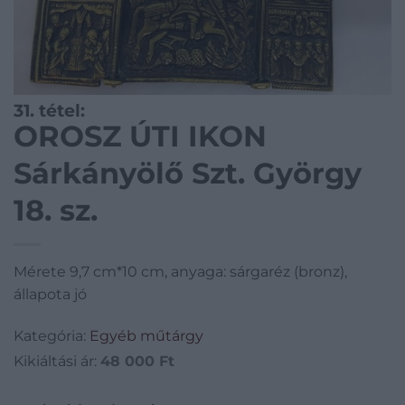
31. tétel:
OROSZ ÚTI IKON
Sárkányölő Szt. György
18. sz.
Mérete 9,7 cm*10 cm, anyaga: sárgaréz (bronz),
állapota jó
Kategória:
Egyéb műtárgy
Kikiáltási ár:
48 000
Ft