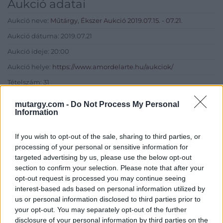
Aukció adatai
Aukció neve:
Műtárgy, Ékszer Aukció 2019.07.15. - 07.21.
Aukció dátuma: 2019.07.21
Aukció ideje: 20:00
Aukció helye:
https://www.amordelarte.hu/aukciok/
Tételszám: 31
mutargy.com -
Do Not Process My Personal
Eladó adatai
Information
Eladó:
Amor Del Arte Galéria-
If you wish to opt-out of the sale, sharing to third parties, or
Aukciósház
processing of your personal or sensitive information for
Cím: Ráduly Zoltán
targeted advertising by us, please use the below opt-out
Amor Del Arte Kft.
section to confirm your selection. Please note that after your
Sopron
opt-out request is processed you may continue seeing
06202391066
interest-based ads based on personal information utilized by
9400
us or personal information disclosed to third parties prior to
your opt-out. You may separately opt-out of the further
Telefon: 06202391066
disclosure of your personal information by third parties on the