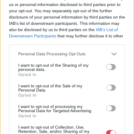
Eladó adatai
us or personal information disclosed to third parties prior to
your opt-out. You may separately opt-out of the further
Eladó:
Darabanth Kft
disclosure of your personal information by third parties on the
IAB’s list of downstream participants. This information may
Cím: Csonka Krisztián
also be disclosed by us to third parties on the
IAB’s List of
Darabanth Bélyegkereskedelmi és
Downstream Participants
that may further disclose it to other
Aukciósház Kft.
third parties.
Budapest
Andrássy út 16.
Personal Data Processing Opt Outs
1061
Telefon: 317-4757, 266-4154, 318-
I want to opt-out of the Sharing of my
personal data.
4035
Opted In
Weboldal:
http://darabanth.com
I want to opt-out of the Sale of my
Bemutatkozás: A tételek a leütési ár + 25% jutalék megfizetése
Personal Data.
után kerülnek a vevő tulajdonába. Ha a tételt nem személyesen
Opted In
veszik át, a vevő a postaköltség, biztosítási díj megfizetésére is
I want to opt-out of processing my
köteles.
Personal Data for Targeted Advertising.
Opted In
GALÉRIA TOVÁBBI MŰTÁRGYAI
I want to opt-out of Collection, Use,
Retention, Sale, and/or Sharing of my