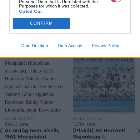
Personal Data that Is Unrelated with the
Purposes for which it was collected.
Opted Out
CONFIRM
KAPCSOLÓDÓ MŰTÁRGYAK
Data Deletion
Data Access
Privacy Policy
EGYÉB MŰTÁRGY
EGYÉB MŰTÁRGY
16690. tétel:
16701. tétel:
Az ördög nem alszik,
[Plakát] Az Nemzeti
1941. Moziplakát
Bajnokság I.