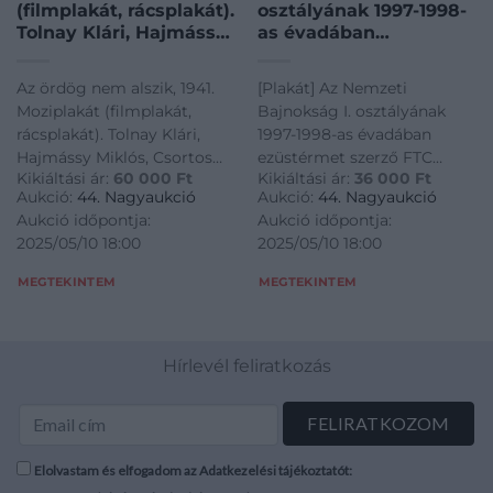
(filmplakát, rácsplakát).
osztályának 1997-1998-
Tolnay Klári, Hajmássy
as évadában
Miklós, Csortos Gyula
ezüstérmet szerző FTC
és mások
labdarúgó csapatának
Az ördög nem alszik, 1941.
[Plakát] Az Nemzeti
szereplésével. Vaszary
csoportplakátja (A
Moziplakát (filmplakát,
Bajnokság I. osztályának
Gábor vígjátéka.
teljes csapat 32
rácsplakát). Tolnay Klári,
1997-1998-as évadában
Rendezte: Bánky
tagjának, edzőjének,
Hajmássy Miklós, Csortos
ezüstérmet szerző FTC
Viktor. Litográfia, papír.
segédedzőinek,
Kikiáltási ár:
60 000
Ft
Kikiáltási ár:
36 000
Ft
Gyula és mások
labdarúgó csapatának
Rovenszky Pázmány,
orvosainak aláírásával.)
Aukció:
44. Nagyaukció
Aukció:
44. Nagyaukció
szereplésével. Vaszary Gábor
csoportplakátja (A teljes
Bp. M.F.I. Film. Jó
Budapest, 1998. Színes
Aukció időpontja:
Aukció időpontja:
vígjátéka. Rendezte: Bánky
csapat 32 tagjának,
állapotban. 84×29 cm. !
plakát, mérete:
2025/05/10 18:00
2025/05/10 18:00
Viktor. Litográfia, papír.
edzőjének, segédedzőinek,
/ Vintage Hungarian
385×595 mm. Minden
poster of a movie, in
idők legsikeresebb
Rovenszky Pázmány, Bp.
orvosainak aláírásával.)
MEGTEKINTEM
MEGTEKINTEM
good condition,
magyar labdarúgó
M.F.I. Film. Jó állapotban.
Budapest, 1998. Színes
lithograph on
csapata, a Ferencvárosi
84×29 cm. ! / Vintage
plakát, mérete: 385x595
Torna Club, a
Hungarian poster of a
mm. Minden idők
harmincötszörös
Hírlevél feliratkozás
movie, in good condition,
legsikeresebb magyar
magyar bajnokcsapat
lithograph on paper.
labdarúgó csapata, a
az 1997-1998-as
Ferencvárosi Torna Club, a
labdarúgó évad idején
harmincötszörös magyar
ezüstérmet ért el.
bajnokcsapat az 1997-1998-
Elolvastam és elfogadom az Adatkezelési tájékoztatót:
Plakátunkon a teljes
as labdarúgó évad idején