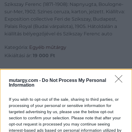
Szikszay Ferenc (1871-1908): Napnyugta, Boulogne-
Exposition collective
sur-Mer, 1902. Színes ceruza, karton, jelzett. Kiállítva:
Feri de Szikszay,
Exposition collective Feri de Szikszay, Budapest,
Palais Royal (Budai várpalota), 1905. Hátoldalán a
Budapest, Palais Royal
kiállítás bélyegzőjével és Szikszay Ferenc auto
(Budai várpalota), 1905.
Kategória:
Egyéb műtárgy
Hátoldalán a kiállítás
Kikiáltási ár:
19 000
Ft
bélyegzőjével és
Aukció adatai
mutargy.com -
Do Not Process My Personal
Aukció neve:
38. Major auction
Information
Aukció dátuma: 2022.05.07
If you wish to opt-out of the sale, sharing to third parties, or
Aukció ideje: 18:00
processing of your personal or sensitive information for
Aukció helye: 1061 Budapest, Andrássy út 16.
targeted advertising by us, please use the below opt-out
section to confirm your selection. Please note that after your
Tételszám: 10012
opt-out request is processed you may continue seeing
interest-based ads based on personal information utilized by