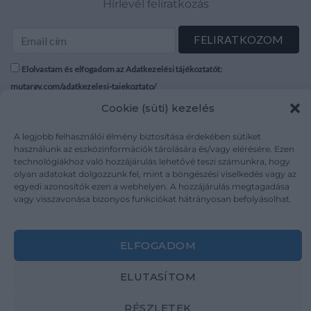
Hírlevél feliratkozás
Elolvastam és elfogadom az Adatkezelési tájékoztatót:
mutargy.com/adatkezelesi-tajekoztato/
Cookie (süti) kezelés
Rólunk
Áraink
A legjobb felhasználói élmény biztosítása érdekében sütiket
Médiaajánlat
ÁSZF
használunk az eszközinformációk tárolására és/vagy elérésére. Ezen
Karrier
Adatvédelem
technológiákhoz való hozzájárulás lehetővé teszi számunkra, hogy
Kapcsolat
Impresszum
olyan adatokat dolgozzunk fel, mint a böngészési viselkedés vagy az
egyedi azonosítók ezen a webhelyen. A hozzájárulás megtagadása
vagy visszavonása bizonyos funkciókat hátrányosan befolyásolhat.
Kövesse a műtárgy.com-ot
ELFOGADOM
ELUTASÍTOM
Weboldal és Webshop készítés:
Ferenczi Sándor
RÉSZLETEK