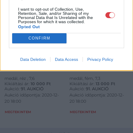
I want to opt-out of Collection, Use,
Retention, Sale, and/or Sharing of my
Personal Data that Is Unrelated with the
Purposes for which it was collected.
Opted Out
CONFIRM
ÉKSZER, DRÁGAKŐ
ÉKSZER, DRÁGAKŐ
38. tétel:
30. tétel:
Percz János (1920 –
Percz János (1920 –
2000): Napocska –
2000): Mosolygó nap –
Data Deletion
Data Access
Privacy Policy
áttört
ezüstös
medál, réz , 7,6
medál, fém, 7,3
Kikiáltási ár:
10 000
Ft
Kikiáltási ár:
13 000
Ft
Aukció:
91. AUKCIÓ
Aukció:
91. AUKCIÓ
Aukció időpontja: 2020-12-
Aukció időpontja: 2020-12-
20 18:00
20 18:00
MEGTEKINTEM
MEGTEKINTEM