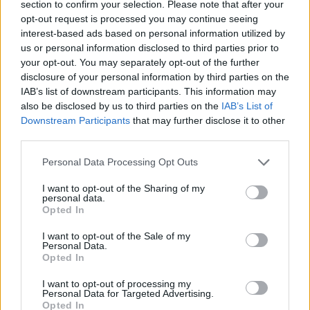
section to confirm your selection. Please note that after your
Aukció dátuma: 2020.12.20
opt-out request is processed you may continue seeing
interest-based ads based on personal information utilized by
Aukció ideje: 18:00
us or personal information disclosed to third parties prior to
Aukció helye: Aukció: interneten zajlik/Kiállítás: ARTE Galéria
your opt-out. You may separately opt-out of the further
disclosure of your personal information by third parties on the
Tételszám: 16
IAB’s list of downstream participants. This information may
also be disclosed by us to third parties on the
IAB’s List of
GALÉRIA TOVÁBBI MŰTÁRGYAI
Downstream Participants
that may further disclose it to other
third parties.
Personal Data Processing Opt Outs
I want to opt-out of the Sharing of my
personal data.
Opted In
KAPCSOLÓDÓ MŰTÁRGYAK
I want to opt-out of the Sale of my
Personal Data.
Opted In
I want to opt-out of processing my
Personal Data for Targeted Advertising.
Opted In