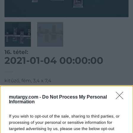
16. tétel:
2021-01-04 00:00:00
kitűző, fém, 3,4 x 7,4
Kategória:
Ékszer, drágakő
mutargy.com -
Do Not Process My Personal
Information
Kikiáltási ár:
10 000
Ft
If you wish to opt-out of the sale, sharing to third parties, or
Aukció adatai
processing of your personal or sensitive information for
targeted advertising by us, please use the below opt-out
Aukció neve:
91. AUKCIÓ